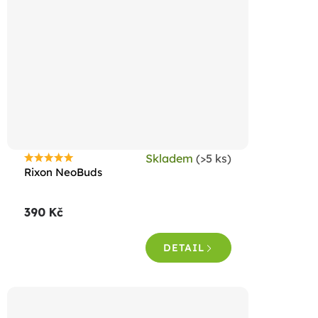
Skladem
(>5 ks)
Průměrné
Rixon NeoBuds
hodnocení
produktu
390 Kč
je
4,8
DETAIL
z
5
hvězdiček.