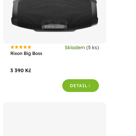
Skladem
(5 ks)
Průměrné
Rixon Big Boss
hodnocení
produktu
3 390 Kč
je
5,0
DETAIL
z
5
hvězdiček.