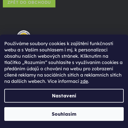
ZPĚT DO OBCHODU
96% spokojených zákazníků
Používáme soubory cookies k zajištění funkčnosti
(Based on 2750 Reviews)
webu a s Vaším souhlasem i mj. k personalizaci
obsahu našich webových stránek. Kliknutím na
tlačítko „Rozumím“ souhlasíte s využívaním cookies a
předáním údajů o chování na webu pro zobrazení
cílené reklamy na sociálních sítích a reklamních sítích
na dalších webech. Více informací
zde
.
Proč se registrovat?
Nastavení
Rychlejší nákup díky uloženým údajům
Přehled o stavu objednávky
Souhlasím
Kompletní historie objednávek
Speciální akce, novinky a slevy pro