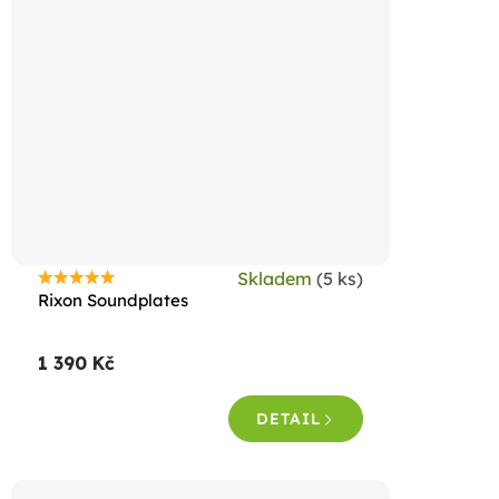
Skladem
(5 ks)
Průměrné
Rixon Soundplates
hodnocení
produktu
1 390 Kč
je
4,5
DETAIL
z
5
hvězdiček.