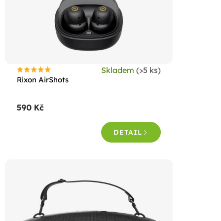
Skladem
(>5 ks)
Průměrné
Rixon AirShots
hodnocení
produktu
590 Kč
je
4,8
DETAIL
z
5
hvězdiček.