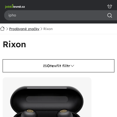
Přejít
na
obsah
Domů
Prodávané značky
Rixon
Rixon
Otevřít filtr
V
ý
p
i
s