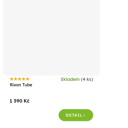
Skladem
(4 ks)
Průměrné
Rixon Tube
hodnocení
produktu
1 390 Kč
je
5,0
DETAIL
z
5