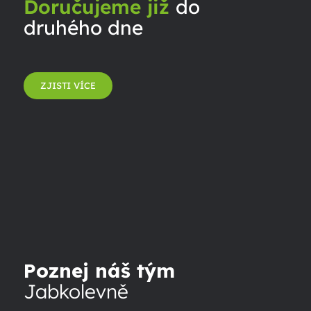
Doručujeme již
do
druhého dne
ZJISTI VÍCE
Poznej náš tým
Jabkolevně