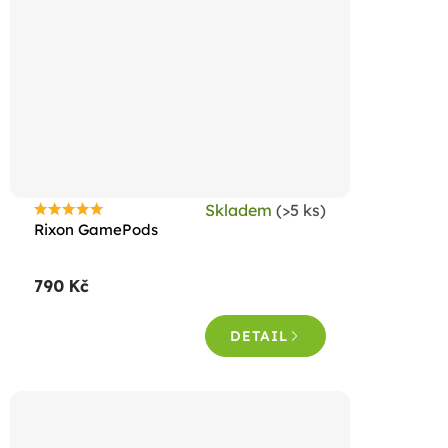
Skladem
(>5 ks)
Průměrné
Rixon GamePods
hodnocení
produktu
790 Kč
je
4,7
DETAIL
z
5
hvězdiček.