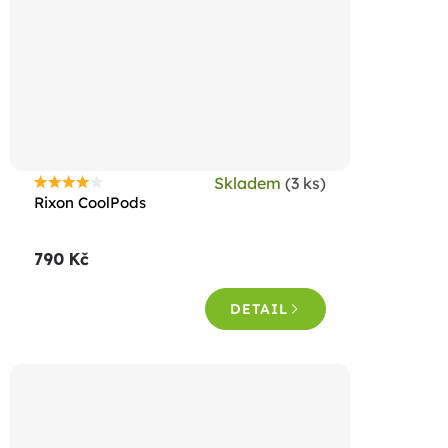
Skladem
(3 ks)
Průměrné
Rixon CoolPods
hodnocení
produktu
790 Kč
je
4,3
DETAIL
z
5
hvězdiček.