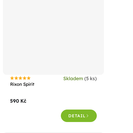
Skladem
(5 ks)
Průměrné
Rixon Spirit
hodnocení
produktu
590 Kč
je
4,5
DETAIL
z
5
hvězdiček.