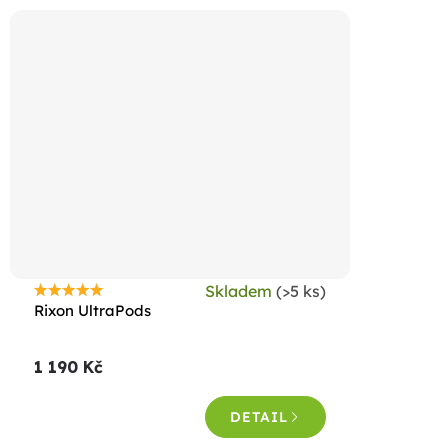
hvězdiček.
Skladem
(>5 ks)
Průměrné
Rixon UltraPods
hodnocení
produktu
1 190 Kč
je
4,6
DETAIL
z
5