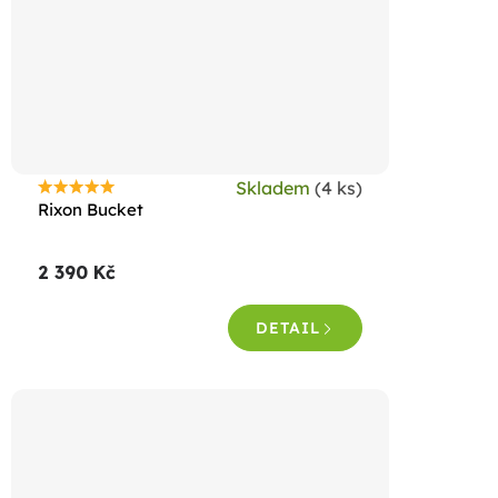
Skladem
(4 ks)
Průměrné
Rixon Bucket
hodnocení
produktu
2 390 Kč
je
5,0
DETAIL
z
5
hvězdiček.