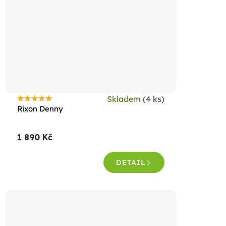
Skladem
(4 ks)
Průměrné
Rixon Denny
hodnocení
produktu
1 890 Kč
je
5,0
DETAIL
z
5
hvězdiček.