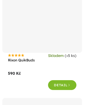
Skladem
(>5 ks)
Průměrné
Rixon QuikBuds
hodnocení
produktu
590 Kč
je
4,5
DETAIL
z
5
hvězdiček.