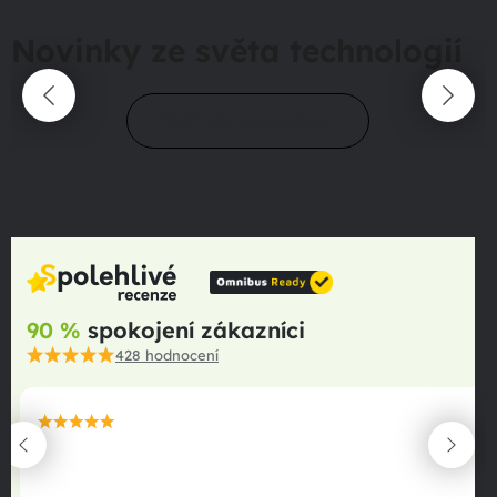
Novinky ze světa technologií
Přejít do magazínu
90 %
spokojení zákazníci
428
hodnocení
maximální spokojenost
22.06.2025