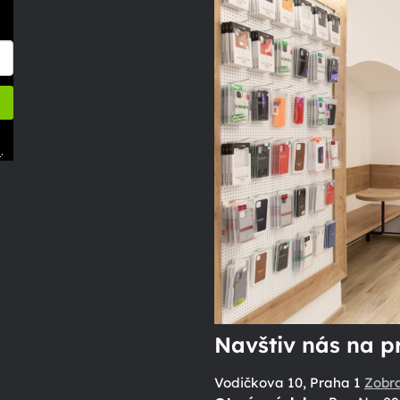
.
ů
Navštiv nás na p
Vodičkova 10, Praha 1
Zobr