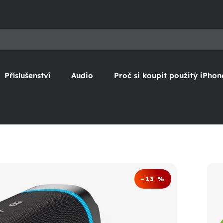
Příslušenství
Audio
Proč si koupit použitý iPhon
–13 %