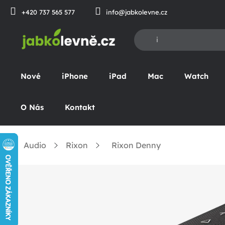
Přejít
+420 737 565 577
info@jabkolevne.cz
na
obsah
Nové
iPhone
iPad
Mac
Watch
O Nás
Kontakt
Audio
Rixon
Rixon Denny
Domů