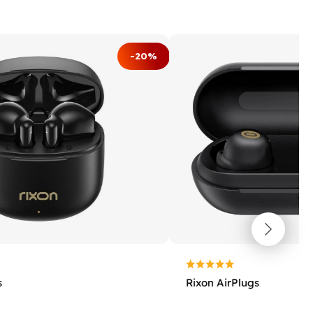
-20%
s
Rixon AirPlugs