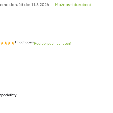
eme doručit do:
11.8.2026
Možnosti doručení
1 hodnocení
Podrobnosti hodnocení
Průměrné
hodnocení
produktu
je
5,0
z
5
hvězdiček.
specialisty