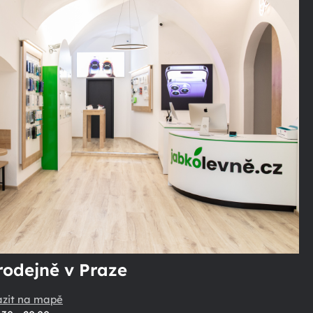
rodejně v Praze
azit na mapě