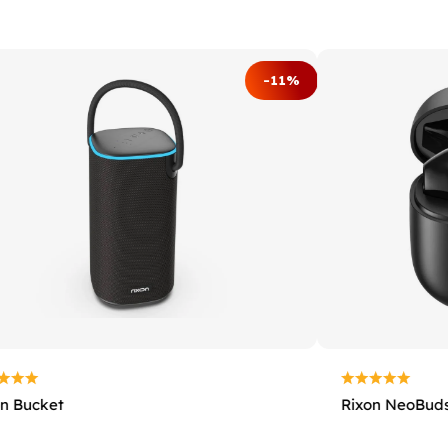
-11%
on Bucket
Rixon NeoBud