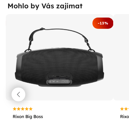
Mohlo by Vás zajímat
%
-13%
Rixon Big Boss
Rix