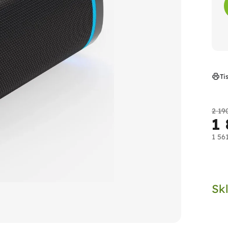
Ti
2 19
1
1 56
Měr
cen
Sk