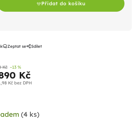
Přidat do košíku
sk
Zeptat se
Sdílet
0 Kč
–13 %
 890 Kč
1,98 Kč bez DPH
ná
a:
ladem
(4 ks)