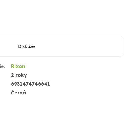
Diskuze
ie
:
Rixon
2 roky
6931474746641
Černá