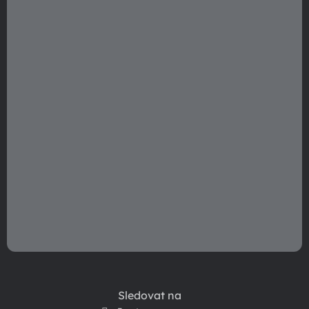
t
í
Sledovat na