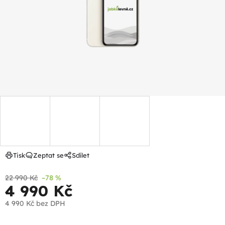
hvězdiček.
Tisk
Zeptat se
Sdílet
22 990 Kč
–78 %
4 990 Kč
4 990 Kč
bez DPH
Měrná