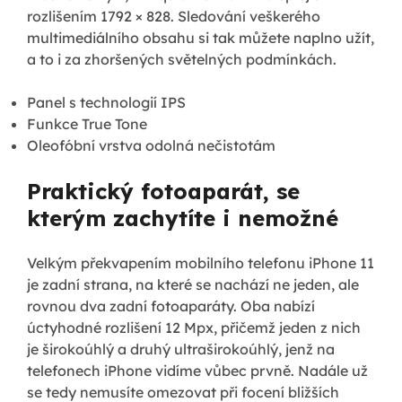
rozlišením 1792 × 828. Sledování veškerého
multimediálního obsahu si tak můžete naplno užít,
a to i za zhoršených světelných podmínkách.
Panel s technologií IPS
Funkce True Tone
Oleofóbní vrstva odolná nečistotám
Praktický fotoaparát, se
kterým zachytíte i nemožné
Velkým překvapením mobilního telefonu iPhone 11
je zadní strana, na které se nachází ne jeden, ale
rovnou dva zadní fotoaparáty. Oba nabízí
úctyhodné rozlišení 12 Mpx, přičemž jeden z nich
je širokoúhlý a druhý ultraširokoúhlý, jenž na
telefonech iPhone vidíme vůbec prvně. Nadále už
se tedy nemusíte omezovat při focení bližších