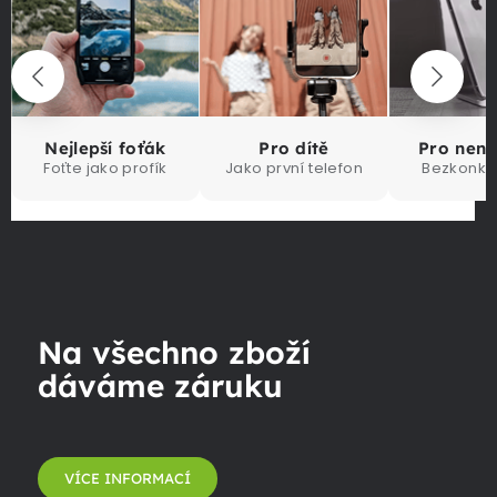
Nejlepší foťák
Pro dítě
Pro nen
Foťte jako profík
Jako první telefon
Bezkonku
Na všechno zboží
dáváme záruku
VÍCE INFORMACÍ