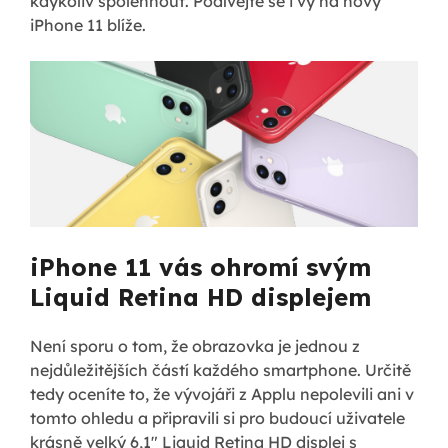
kdykoliv spolehnout. Podívejte se i vy na nový
iPhone 11 blíže.
iPhone 11 vás ohromí svým
Liquid Retina HD displejem
Není sporu o tom, že obrazovka je jednou z
nejdůležitějších částí každého smartphone. Určitě
tedy oceníte to, že vývojáři z Applu nepolevili ani v
tomto ohledu a připravili si pro budoucí uživatele
krásně velký 6,1" Liquid Retina HD displej s