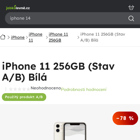
Přejít
na
obsah
iPhone
iPhone 11
iPhone 11 256GB (Stav
Domů
iPhone
11
256GB
A/B) Bílá
iPhone 11 256GB (Stav
A/B) Bílá
Neohodnoceno
Podrobnosti hodnocení
Průměrné
Použitý produkt: A/B
hodnocení
produktu
je
–78 %
0,0
z
5