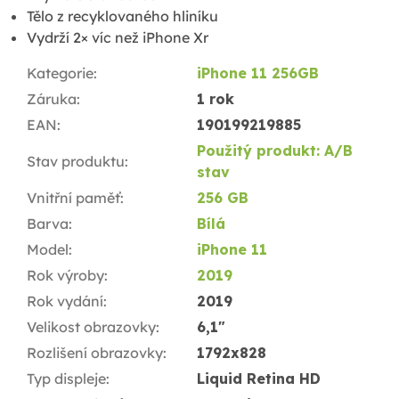
Tělo z recyklovaného hliníku
Vydrží 2× víc než iPhone Xr
Kategorie
:
iPhone 11 256GB
Záruka
:
1 rok
EAN
:
190199219885
Použitý produkt: A/B
Stav produktu
:
stav
Vnitřní paměť
:
256 GB
Barva
:
Bílá
Model
:
iPhone 11
Rok výroby
:
2019
Rok vydání
:
2019
Velikost obrazovky
:
6,1"
Rozlišení obrazovky
:
1792x828
Typ displeje
:
Liquid Retina HD