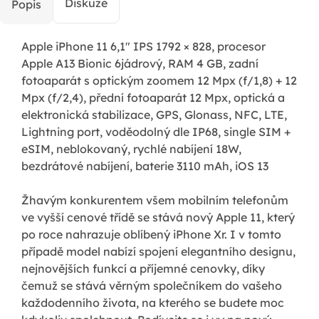
Diskuze
Popis
Apple iPhone 11 6,1" IPS 1792 × 828, procesor
Apple A13 Bionic 6jádrový, RAM 4 GB, zadní
fotoaparát s optickým zoomem 12 Mpx (f/1,8) + 12
Mpx (f/2,4), přední fotoaparát 12 Mpx, optická a
elektronická stabilizace, GPS, Glonass, NFC, LTE,
Lightning port, voděodolný dle IP68, single SIM +
eSIM, neblokovaný, rychlé nabíjení 18W,
bezdrátové nabíjení, baterie 3110 mAh, iOS 13
Žhavým konkurentem všem mobilním telefonům
ve vyšší cenové třídě se stává nový Apple 11, který
po roce nahrazuje oblíbený iPhone Xr. I v tomto
případě model nabízí spojení elegantního designu,
nejnovějších funkcí a příjemné cenovky, díky
čemuž se stává věrným společníkem do vašeho
každodenního života, na kterého se budete moc