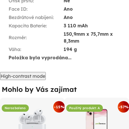
Otisk prstu
:
Ne
Face ID
:
Ano
Bezdrátové nabíjení
:
Ano
Kapacita Baterie
:
3 110 mAh
150,9mm x 75,7mm x
Rozměr
:
8,3mm
Váha
:
194 g
Položka byla vyprodána…
High-contrast mode
Mohlo by Vás zajímat
-15%
-57%
Nerozbaleno
Použitý produkt: A