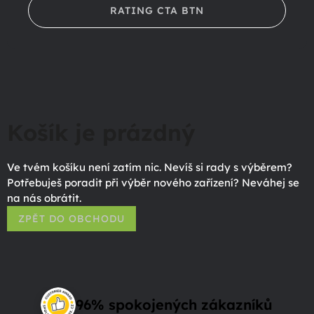
RATING CTA BTN
Košík je prázdný
Ve tvém košíku není zatím nic. Nevíš si rady s výběrem?
Potřebuješ poradit při výběr nového zařízení? Neváhej se
na nás obrátit.
ZPĚT DO OBCHODU
96% spokojených zákazníků