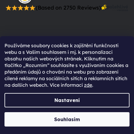
(Based on 2750 Reviews)
Proč se registrovat?
Používáme soubory cookies k zajištění funkčnosti
webu a s Vaším souhlasem i mj. k personalizaci
Rychlejší nákup díky uloženým údajům
obsahu našich webových stránek. Kliknutím na
tlačítko „Rozumím“ souhlasíte s využívaním cookies a
Přehled o stavu objednávky
předáním údajů o chování na webu pro zobrazení
Kompletní historie objednávek
cílené reklamy na sociálních sítích a reklamních sítích
na dalších webech. Více informací
zde
.
Speciální akce, novinky a slevy pro
registrované
Nastavení
Máte již účet vytvořený?
Přihlaste se
Souhlasím
Přihlásit se