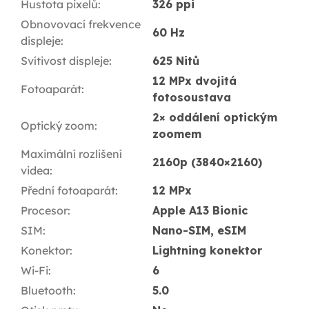
Hustota pixelů
:
326 ppi
Obnovovací frekvence
60 Hz
displeje
:
Svítivost displeje
:
625 Nitů
12 MPx dvojitá
Fotoaparát
:
fotosoustava
2× oddálení optickým
Optický zoom
:
zoomem
Maximální rozlišení
2160p (3840×2160)
videa
:
Přední fotoaparát
:
12 MPx
Procesor
:
Apple A13 Bionic
SIM
:
Nano-SIM, eSIM
Konektor
:
Lightning konektor
Wi-Fi
:
6
Bluetooth
:
5.0