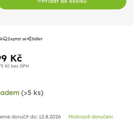
Přidat do košíku
sk
Zeptat se
Sdílet
99 Kč
75 Kč bez DPH
ná
a:
ladem
(>5 ks)
eme doručit do:
12.8.2026
Možnosti doručení