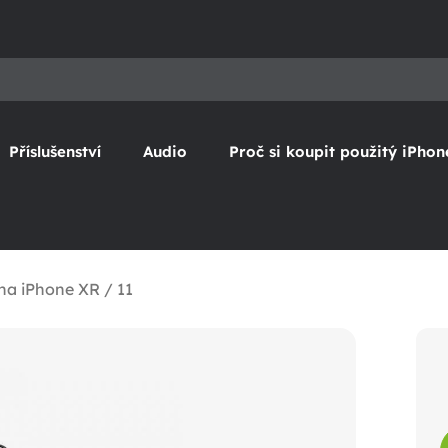
Příslušenství
Audio
Proč si koupit použitý iPhon
na iPhone XR / 11