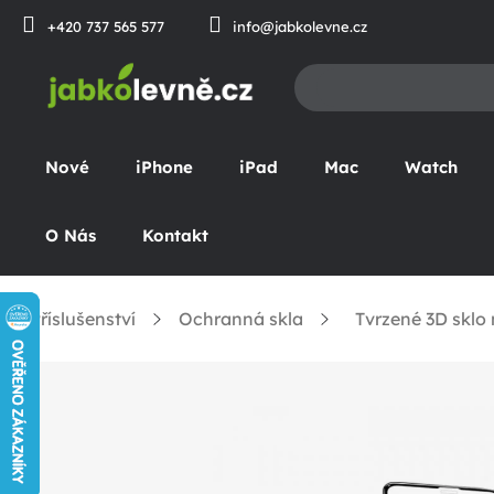
Přejít
+420 737 565 577
info@jabkolevne.cz
na
obsah
Nové
iPhone
iPad
Mac
Watch
O Nás
Kontakt
Příslušenství
Ochranná skla
Tvrzené 3D sklo 
omů