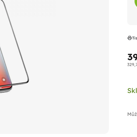
Ti
3
329,
Měr
cen
Sk
Můž