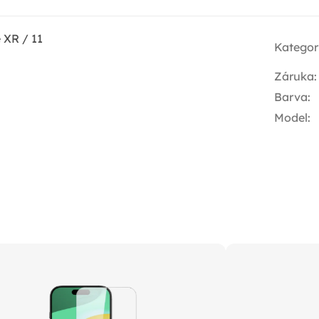
 XR / 11
Kategor
Záruka
:
Barva
:
Model
: