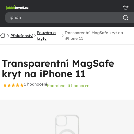
Přejít
na
obsah
Pouzdra a
Transparentní MagSafe kryt na
Domů
Příslušenství
kryty
iPhone 11
Transparentní MagSafe
kryt na iPhone 11
1 hodnocení
Podrobnosti hodnocení
Průměrné
hodnocení
produktu
je
5,0
z
5