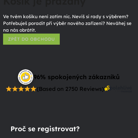
Košík je prázdný
Ve tvém košíku není zatím nic. Nevíš si rady s výběrem?
Potřebuješ poradit při výběr nového zařízení? Neváhej se
na nás obrátit.
ZPĚT DO OBCHODU
96% spokojených zákazníků
(Based on 2750 Reviews)
Proč se registrovat?