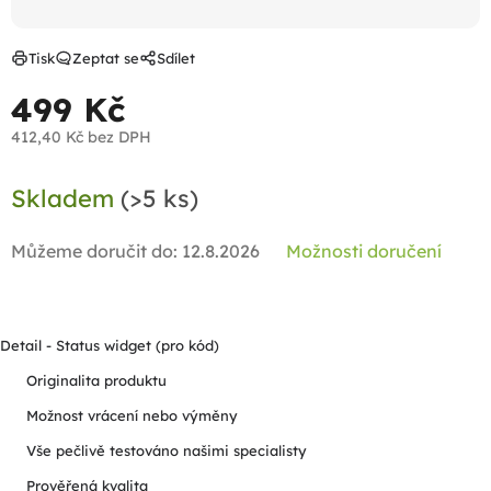
Tisk
Zeptat se
Sdílet
499 Kč
412,40 Kč bez DPH
Měrná
Skladem
(>5 ks)
cena:
Můžeme doručit do:
12.8.2026
Možnosti doručení
Detail - Status widget (pro kód)
Originalita produktu
Možnost vrácení nebo výměny
Vše pečlivě testováno našimi specialisty
Prověřená kvalita