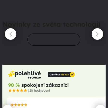
Novinky ze světa technologií
Přejít do magazínu
90 %
spokojení zákazníci
428
hodnocení