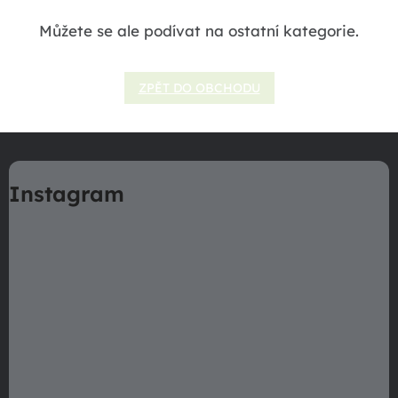
Můžete se ale podívat na ostatní kategorie.
ZPĚT DO OBCHODU
Z
á
Instagram
p
a
t
í