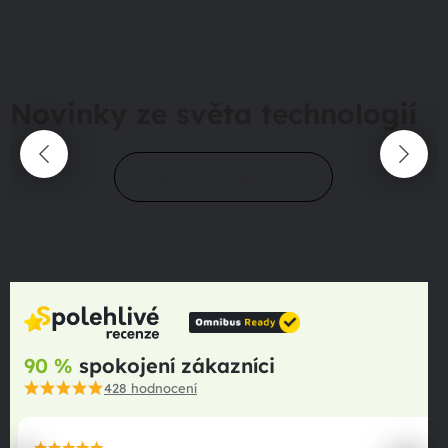
Novinky ze světa technologií
Přejít do magazínu
90 %
spokojení zákazníci
428
hodnocení