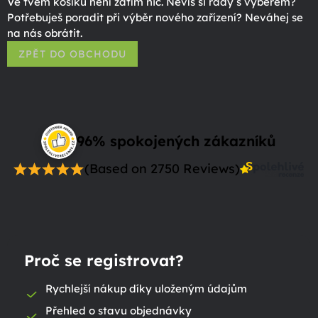
Ve tvém košíku není zatím nic. Nevíš si rady s výběrem?
Potřebuješ poradit při výběr nového zařízení? Neváhej se
na nás obrátit.
ZPĚT DO OBCHODU
96% spokojených zákazníků
(Based on 2750 Reviews)
Proč se registrovat?
Rychlejší nákup díky uloženým údajům
Přehled o stavu objednávky