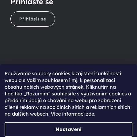
Přihlaste se
Přihlásit se
Ještě nemáte účet?
Používáme soubory cookies k zajištění funkčnosti
webu a s Vaším souhlasem i mj. k personalizaci
Rychlejší nákup díky uloženým údajům
obsahu našich webových stránek. Kliknutím na
Přehled o stavu objednávky
tlačítko „Rozumím“ souhlasíte s využívaním cookies a
předáním údajů o chování na webu pro zobrazení
Kompletní historie objednávek
cílené reklamy na sociálních sítích a reklamních sítích
Speciální akce, novinky a slevy pro registrované
na dalších webech. Více informací
zde
.
REGISTROVAT SE
Nastavení