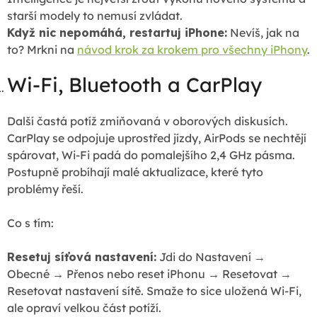
starší modely to nemusí zvládat.
Když nic nepomáhá, restartuj iPhone:
Nevíš, jak na
to? Mrkni na
návod krok za krokem pro všechny iPhony
.
Wi-Fi, Bluetooth a CarPlay
Další častá potíž zmiňovaná v oborových diskusích.
CarPlay se odpojuje uprostřed jízdy, AirPods se nechtějí
spárovat, Wi-Fi padá do pomalejšího 2,4 GHz pásma.
Postupně probíhají malé aktualizace, které tyto
problémy řeší.
Co s tím:
Resetuj síťová nastavení:
Jdi do Nastavení →
Obecné → Přenos nebo reset iPhonu → Resetovat →
Resetovat nastavení sítě. Smaže to sice uložená Wi-Fi,
ale opraví velkou část potíží.