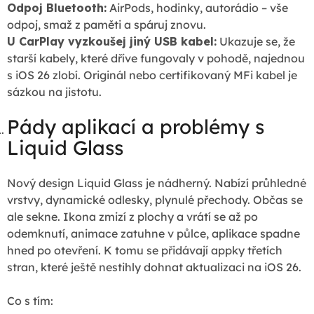
Odpoj Bluetooth:
AirPods, hodinky, autorádio – vše
odpoj, smaž z paměti a spáruj znovu.
U CarPlay vyzkoušej jiný USB kabel:
Ukazuje se, že
starší kabely, které dříve fungovaly v pohodě, najednou
s iOS 26 zlobí. Originál nebo certifikovaný MFi kabel je
sázkou na jistotu.
Pády aplikací a problémy s
Liquid Glass
Nový design Liquid Glass je nádherný. Nabízí průhledné
vrstvy, dynamické odlesky, plynulé přechody. Občas se
ale sekne. Ikona zmizí z plochy a vrátí se až po
odemknutí, animace zatuhne v půlce, aplikace spadne
hned po otevření. K tomu se přidávají appky třetích
stran, které ještě nestihly dohnat aktualizaci na iOS 26.
Co s tím: