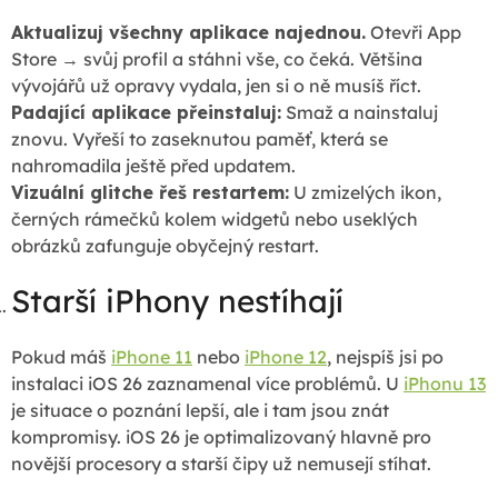
Aktualizuj všechny aplikace najednou.
Otevři App
Store → svůj profil a stáhni vše, co čeká. Většina
vývojářů už opravy vydala, jen si o ně musíš říct.
Padající aplikace přeinstaluj:
Smaž a nainstaluj
znovu. Vyřeší to zaseknutou paměť, která se
nahromadila ještě před updatem.
Vizuální glitche řeš restartem:
U zmizelých ikon,
černých rámečků kolem widgetů nebo useklých
obrázků zafunguje obyčejný restart.
Starší iPhony nestíhají
Pokud máš
iPhone 11
nebo
iPhone 12
, nejspíš jsi po
instalaci iOS 26 zaznamenal více problémů. U
iPhonu 13
je situace o poznání lepší, ale i tam jsou znát
kompromisy. iOS 26 je optimalizovaný hlavně pro
novější procesory a starší čipy už nemusejí stíhat.