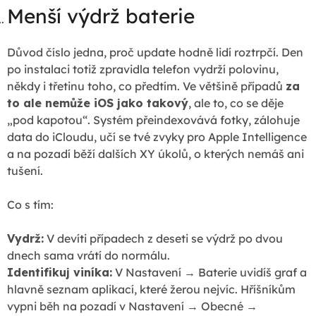
Menší výdrž baterie
Důvod číslo jedna, proč update hodně lidí roztrpčí. Den
po instalaci totiž zpravidla telefon vydrží polovinu,
někdy i třetinu toho, co předtím. Ve většině případů
za
to ale nemůže iOS jako takový
, ale to, co se děje
„pod kapotou“. Systém přeindexovává fotky, zálohuje
data do iCloudu, učí se tvé zvyky pro Apple Intelligence
a na pozadí běží dalších XY úkolů, o kterých nemáš ani
tušení.
Co s tím:
Vydrž:
V devíti případech z deseti se výdrž po dvou
dnech sama vrátí do normálu.
Identifikuj viníka:
V Nastavení → Baterie uvidíš graf a
hlavně seznam aplikací, které žerou nejvíc. Hříšníkům
vypni běh na pozadí v Nastavení → Obecné →