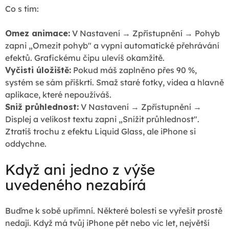
Co s tím:
Omez animace:
V Nastavení → Zpřístupnění → Pohyb
zapni „Omezit pohyb" a vypni automatické přehrávání
efektů. Grafickému čipu ulevíš okamžitě.
Vyčisti úložiště:
Pokud máš zaplněno přes 90 %,
systém se sám přiškrtí. Smaž staré fotky, videa a hlavně
aplikace, které nepoužíváš.
Sniž průhlednost:
V Nastavení → Zpřístupnění →
Displej a velikost textu zapni „Snížit průhlednost".
Ztratíš trochu z efektu Liquid Glass, ale iPhone si
oddychne.
Když ani jedno z výše
uvedeného nezabírá
Buďme k sobě upřímní. Některé bolesti se vyřešit prostě
nedají. Když má tvůj iPhone pět nebo víc let, největší