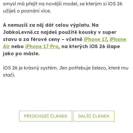
smysl má přejít na novější model, se kterým si iOS 26
užiješ o poznání více.
A nemusíš za něj dát celou výplatu. Na
JabkoLevně.cz najdeš použité kousky v super
stavu a za férové ceny – včetně
iPhone 17
,
iPhone
Air
nebo
iPhone 17 Pro
, na kterých iOS 26 šlape
jako po másle.
iOS 26 je krásný systém. Jen potřebuje železo, které mu
stačí.
PŘEDCHOZÍ ČLÁNEK
DALŠÍ ČLÁNEK