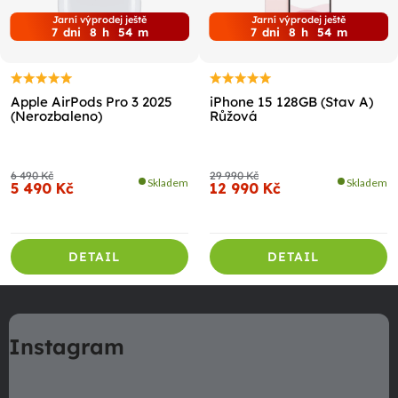
Jarní výprodej ještě
Jarní výprodej ještě
7
dni
8
h
54
m
7
dni
8
h
54
m
Apple AirPods Pro 3 2025
iPhone 15 128GB (Stav A)
(Nerozbaleno)
Růžová
6 490 Kč
29 990 Kč
Skladem
Skladem
5 490 Kč
12 990 Kč
DETAIL
DETAIL
Z
á
Instagram
p
a