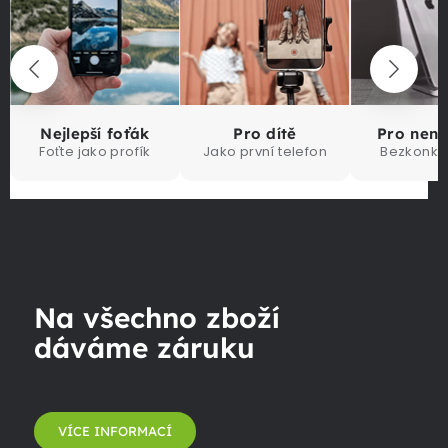
Nejlepší foťák
Pro dítě
Pro nen
Foťte jako profík
Jako první telefon
Bezkonku
Na všechno zboží
dáváme záruku
VÍCE INFORMACÍ