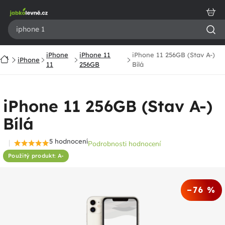
Přejít
na
obsah
iPhone
iPhone 11
iPhone 11 256GB (Stav A-)
Domů
iPhone
11
256GB
Bílá
iPhone 11 256GB (Stav A-)
Bílá
5 hodnocení
Podrobnosti hodnocení
Průměrné
Použitý produkt: A-
hodnocení
produktu
je
–76 %
4,6
z
5