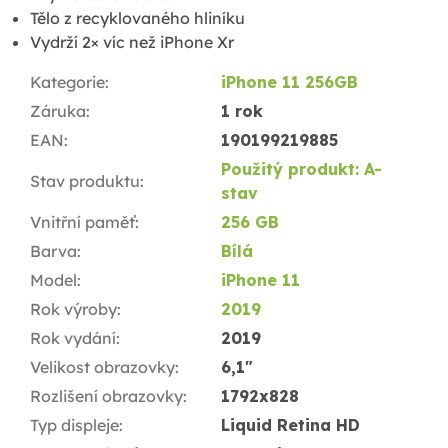
Tělo z recyklovaného hliníku
Vydrží 2× víc než iPhone Xr
Kategorie
:
iPhone 11 256GB
Záruka
:
1 rok
EAN
:
190199219885
Použitý produkt: A-
Stav produktu
:
stav
Vnitřní paměť
:
256 GB
Barva
:
Bílá
Model
:
iPhone 11
Rok výroby
:
2019
Rok vydání
:
2019
Velikost obrazovky
:
6,1"
Rozlišení obrazovky
:
1792x828
Typ displeje
:
Liquid Retina HD