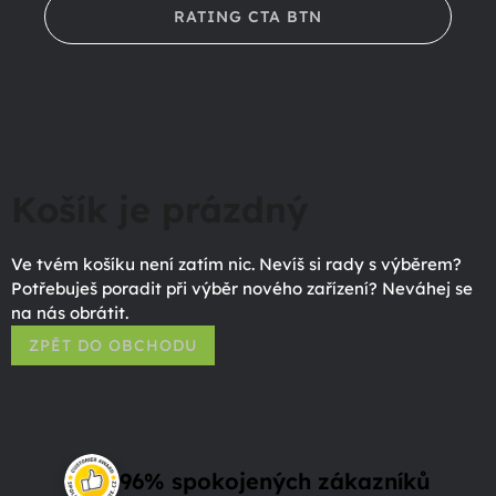
RATING CTA BTN
Košík je prázdný
Ve tvém košíku není zatím nic. Nevíš si rady s výběrem?
Potřebuješ poradit při výběr nového zařízení? Neváhej se
na nás obrátit.
ZPĚT DO OBCHODU
96% spokojených zákazníků