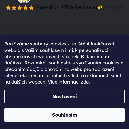
(Based on 2750 Reviews)
Proč se registrovat?
Používáme soubory cookies k zajištění funkčnosti
webu a s Vaším souhlasem i mj. k personalizaci
Rychlejší nákup díky uloženým údajům
obsahu našich webových stránek. Kliknutím na
tlačítko „Rozumím“ souhlasíte s využívaním cookies a
Přehled o stavu objednávky
předáním údajů o chování na webu pro zobrazení
Kompletní historie objednávek
cílené reklamy na sociálních sítích a reklamních sítích
na dalších webech. Více informací
zde
.
Speciální akce, novinky a slevy pro
registrované
Nastavení
Máte již účet vytvořený?
Přihlaste se
Souhlasím
Přihlásit se