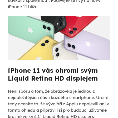
kdykoliv spolehnout. Podívejte se i vy na nový
iPhone 11 blíže.
iPhone 11 vás ohromí svým
Liquid Retina HD displejem
Není sporu o tom, že obrazovka je jednou z
nejdůležitějších částí každého smartphone. Určitě
tedy oceníte to, že vývojáři z Applu nepolevili ani v
tomto ohledu a připravili si pro budoucí uživatele
krásně velký 6,1" Liquid Retina HD displej s