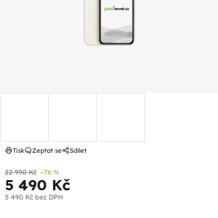
hvězdiček.
Tisk
Zeptat se
Sdílet
22 990 Kč
–76 %
5 490 Kč
5 490 Kč
bez DPH
Měrná