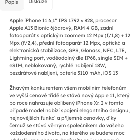
Diskuze
Popis
Apple iPhone 11 6,1" IPS 1792 × 828, procesor
Apple A13 Bionic 6jádrový, RAM 4 GB, zadní
fotoaparát s optickým zoomem 12 Mpx (f/1,8) + 12
Mpx (f/2,4), přední fotoaparát 12 Mpx, optická a
elektronická stabilizace, GPS, Glonass, NFC, LTE,
Lightning port, voděodolný dle IP68, single SIM +
eSIM, neblokovaný, rychlé nabíjení 18W,
bezdrátové nabíjení, baterie 3110 mAh, iOS 13
Žhavým konkurentem všem mobilním telefonům
ve vyšší cenové třídě se stává nový Apple 11, který
po roce nahrazuje oblíbený iPhone Xr. I v tomto
případě model nabízí spojení elegantního designu,
nejnovějších funkcí a příjemné cenovky, díky
čemuž se stává věrným společníkem do vašeho
každodenního života, na kterého se budete moc