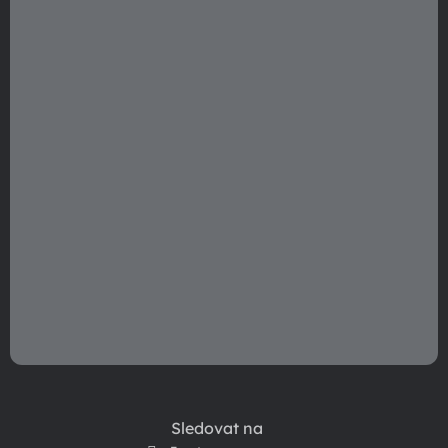
t
í
Sledovat na