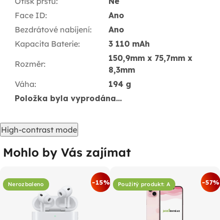
Otisk prstu
:
Ne
Face ID
:
Ano
Bezdrátové nabíjení
:
Ano
Kapacita Baterie
:
3 110 mAh
150,9mm x 75,7mm x
Rozměr
:
8,3mm
Váha
:
194 g
Položka byla vyprodána…
High-contrast mode
Mohlo by Vás zajímat
-15%
-57%
Nerozbaleno
Použitý produkt: A