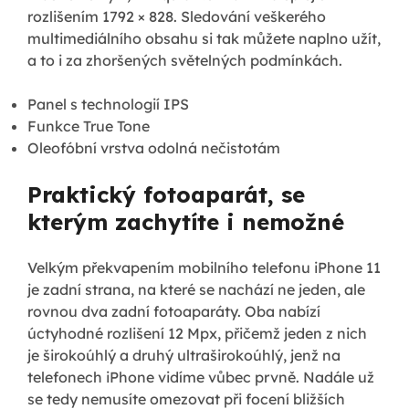
rozlišením 1792 × 828. Sledování veškerého
multimediálního obsahu si tak můžete naplno užít,
a to i za zhoršených světelných podmínkách.
Panel s technologií IPS
Funkce True Tone
Oleofóbní vrstva odolná nečistotám
Praktický fotoaparát, se
kterým zachytíte i nemožné
Velkým překvapením mobilního telefonu iPhone 11
je zadní strana, na které se nachází ne jeden, ale
rovnou dva zadní fotoaparáty. Oba nabízí
úctyhodné rozlišení 12 Mpx, přičemž jeden z nich
je širokoúhlý a druhý ultraširokoúhlý, jenž na
telefonech iPhone vidíme vůbec prvně. Nadále už
se tedy nemusíte omezovat při focení bližších