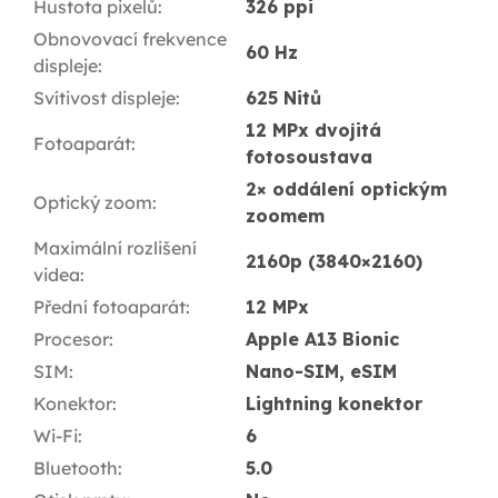
Hustota pixelů
:
326 ppi
Obnovovací frekvence
60 Hz
displeje
:
Svítivost displeje
:
625 Nitů
12 MPx dvojitá
Fotoaparát
:
fotosoustava
2× oddálení optickým
Optický zoom
:
zoomem
Maximální rozlišení
2160p (3840×2160)
videa
:
Přední fotoaparát
:
12 MPx
Procesor
:
Apple A13 Bionic
SIM
:
Nano-SIM, eSIM
Konektor
:
Lightning konektor
Wi-Fi
:
6
Bluetooth
:
5.0