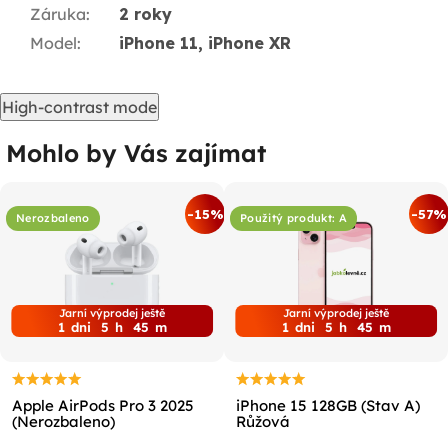
Záruka
:
2 roky
Model
:
iPhone 11, iPhone XR
High-contrast mode
Mohlo by Vás zajímat
-15%
-57%
Nerozbaleno
Použitý produkt: A
Jarní výprodej ještě
Jarní výprodej ještě
1
dni
5
h
45
m
1
dni
5
h
45
m
Apple AirPods Pro 3 2025
iPhone 15 128GB (Stav A)
(Nerozbaleno)
Růžová