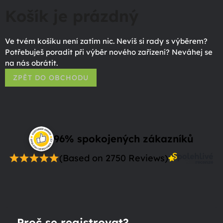
Košík je prázdný
Ve tvém košíku není zatím nic. Nevíš si rady s výběrem?
Potřebuješ poradit při výběr nového zařízení? Neváhej se
na nás obrátit.
ZPĚT DO OBCHODU
96% spokojených zákazníků
(Based on 2750 Reviews)
Proč se registrovat?