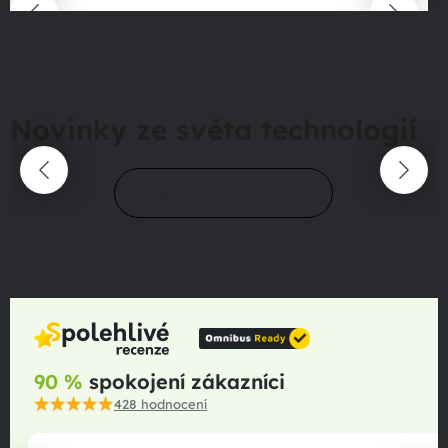
Novinky ze světa technologií
Přejít do magazínu
90 %
spokojení zákazníci
428
hodnocení