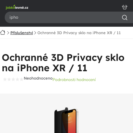
Přejít
na
obsah
Domů
Příslušenství
Ochranné 3D Privacy sklo na iPhone XR / 11
Ochranné 3D Privacy sklo
na iPhone XR / 11
Neohodnoceno
Podrobnosti hodnocení
Průměrné
hodnocení
produktu
je
0,0
z
5
hvězdiček.