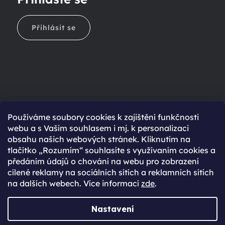
Přihlásit se
Ještě nemáte účet?
Používáme soubory cookies k zajištění funkčnosti
webu a s Vaším souhlasem i mj. k personalizaci
Rychlejší nákup díky uloženým údajům
obsahu našich webových stránek. Kliknutím na
Přehled o stavu objednávky
tlačítko „Rozumím“ souhlasíte s využívaním cookies a
předáním údajů o chování na webu pro zobrazení
Kompletní historie objednávek
cílené reklamy na sociálních sítích a reklamních sítích
Speciální akce, novinky a slevy pro registrované
na dalších webech. Více informací
zde
.
REGISTROVAT SE
Nastavení