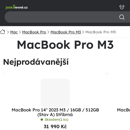
Přejít
na
obsah
Domů
Mac
MacBook Pro
MacBook Pro M3
MacBook Pro M3
MacBook Pro M3
Nejprodávanější
MacBook Pro 14" 2023 M3 / 16GB / 512GB
MacBo
(Stav A) Stříbrná
Skladem
(1 ks)
31 990 Kč