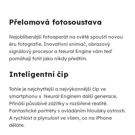
Přelomová fotosoustava
Nejoblíbenější fotoaparát na světě spouští novou
éru fotografie. Inovativní snímač, obrazový
signálový procesor a Neural Engine vám teď
pomáhají fotit jako nikdy předtím.
Inteligentní čip
Tohle je nejchytřejší a nejvýkonnější čip ve
smartphonu s Neural Enginem další generace.
Přináší působivé zážitky v rozšířené realitě.
Fantastické portréty s ovládáním hloubky ostrosti.
A rychlost a plynulost ve všem, co na iPhone
děláte.