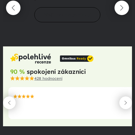
Přejít do magazínu
90 %
spokojení zákazníci
428
hodnocení
maximální spokojenost
22.06.2025