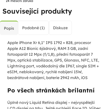
24 měsíční záruka
Související produkty
Podobné (1)
Diskuze
Popis
Apple iPhone Xr 6,1" IPS 1792 × 828, procesor
Apple A12 Bionic 6jádrový, RAM 3 GB, zadní
fotoaparát 12 Mpx (f/1,8), přední fotoaparát 7
Mpx, optická stabilizace, GPS, Glonass, NFC, LTE,
Lightning port, voděodolný dle IP67, single SIM +
eSIM, neblokovaný, rychlé nabíjení 15W,
bezdrátové nabíjení, baterie 2942 mAh, iOS
Po všech stránkách brilantní
Úplně nový Liquid Retina displej – nejvyspělejší
LCD displej na trhu. Ještě rychlejší Face ID. Vůbec