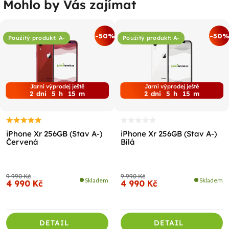
Mohlo by Vás zajímat
%
-50%
-50
Použitý produkt: A-
Použitý produkt: A-
Jarní výprodej ještě
Jarní výprodej ještě
2
dni
5
h
15
m
2
dni
5
h
15
m
iPhone Xr 256GB (Stav A-)
iPhone Xr 256GB (Stav A-)
Červená
Bílá
9 990 Kč
9 990 Kč
Skladem
Skladem
4 990 Kč
4 990 Kč
DETAIL
DETAIL