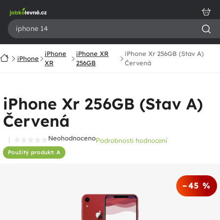
Přejít
na
obsah
iPhone
iPhone XR
iPhone Xr 256GB (Stav A)
Domů
iPhone
XR
256GB
Červená
iPhone Xr 256GB (Stav A)
Červená
Neohodnoceno
Podrobnosti hodnocení
Průměrné
Použitý produkt: A
hodnocení
produktu
je
–45 %
0,0
z
5