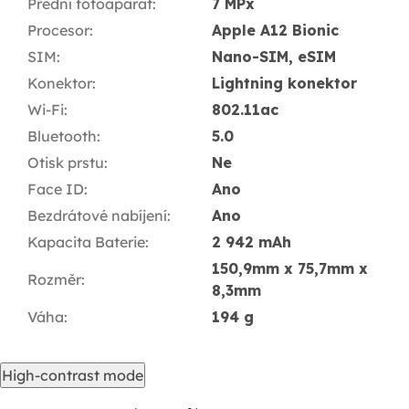
Přední fotoaparát
:
7 MPx
Procesor
:
Apple A12 Bionic
SIM
:
Nano-SIM, eSIM
Konektor
:
Lightning konektor
Wi-Fi
:
802.11ac
Bluetooth
:
5.0
Otisk prstu
:
Ne
Face ID
:
Ano
Bezdrátové nabíjení
:
Ano
Kapacita Baterie
:
2 942 mAh
150,9mm x 75,7mm x
Rozměr
:
8,3mm
Váha
:
194 g
High-contrast mode