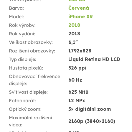
Barva
:
Červená
Model
:
iPhone XR
Rok výroby
:
2018
Rok vydání
:
2018
Velikost obrazovky
:
6,1"
Rozlišení obrazovky
:
1792x828
Typ displeje
:
Liquid Retina HD LCD
Hustota pixelů
:
326 ppi
Obnovovací frekvence
60 Hz
displeje
:
Svítivost displeje
:
625 Nitů
Fotoaparát
:
12 MPx
Optický zoom
:
5× digitální zoom
Maximální rozlišení
2160p (3840×2160)
videa
: