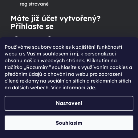
registrované
Máte již účet vytvořený?
Přihlaste se
Přihlásit se
Používáme soubory cookies k zajištění funkčnosti
webu a s Vaším souhlasem i mj. k personalizaci
obsahu našich webových stránek. Kliknutím na
tlačítko „Rozumím“ souhlasíte s využívaním cookies a
předáním údajů o chování na webu pro zobrazení
cílené reklamy na sociálních sítích a reklamních sítích
na dalších webech. Více informací
zde
.
Ještě nemáte účet?
Nastavení
Rychlejší nákup díky uloženým údajům
Přehled o stavu objednávky
Souhlasím
Kompletní historie objednávek
Speciální akce, novinky a slevy pro registrované