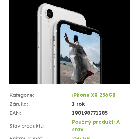
Kategorie
:
iPhone XR 256GB
Záruka
:
1 rok
EAN
:
190198771285
Použitý produkt: A
Stav produktu
:
stav
Vnitřní paměť
:
256 GB