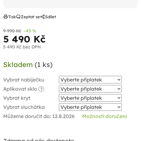
Tisk
Zeptat se
Sdílet
9 990 Kč
–45 %
5 490 Kč
5 490 Kč
bez DPH
Měrná
Skladem
(1 ks)
cena:
Vybrat nabíječku
Aplikovat sklo
?
Vybrat kryt
Vybrat sluchátka
Můžeme doručit do:
12.8.2026
Možnosti doručení
Zdarma od nás dostanete