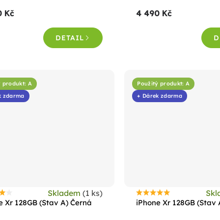
roduktu
produktu
0 Kč
4 490 Kč
e
je
,8
4,8
DETAIL
D
z
5
vězdiček.
hvězdiček.
 produkt: A
Použitý produkt: A
k zdarma
+ Dárek zdarma
Skladem
(1 ks)
Sk
růměrné
Průměrné
e Xr 128GB (Stav A) Černá
iPhone Xr 128GB (Stav
odnocení
hodnocení