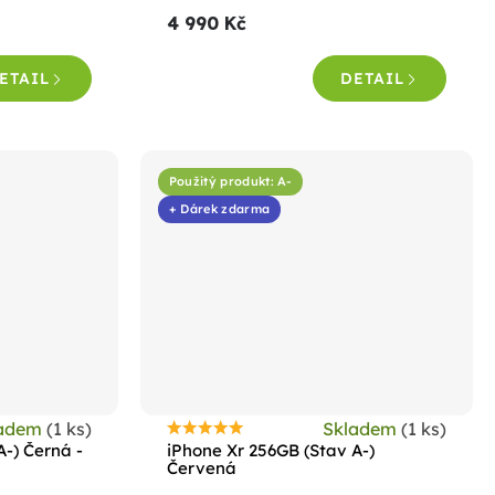
4 990 Kč
ETAIL
DETAIL
Použitý produkt: A-
+ Dárek zdarma
ladem
(1 ks)
Skladem
(1 ks)
Průměrné
A-) Černá -
iPhone Xr 256GB (Stav A-)
hodnocení
Červená
produktu