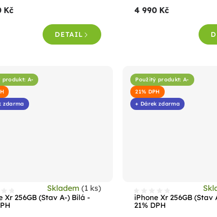
roduktu
produktu
0 Kč
4 990 Kč
e
je
,4
4,8
DETAIL
D
z
5
vězdiček.
hvězdiček.
 produkt: A-
Použitý produkt: A-
PH
21% DPH
k zdarma
+ Dárek zdarma
Skladem
(1 ks)
Sk
 Xr 256GB (Stav A-) Bílá -
iPhone Xr 256GB (Stav 
DPH
21% DPH