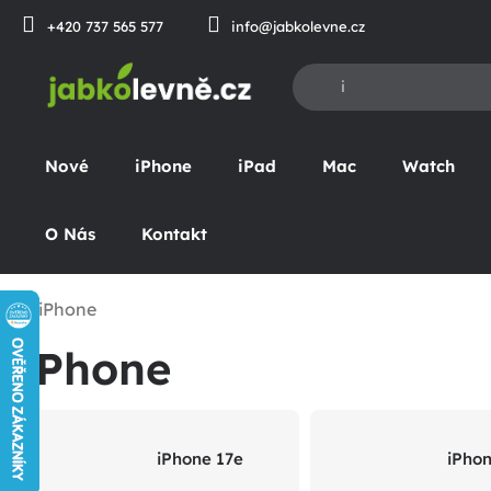
Přejít
+420 737 565 577
info@jabkolevne.cz
na
obsah
Nové
iPhone
iPad
Mac
Watch
O Nás
Kontakt
iPhone
omů
iPhone
iPhone 17e
iPhon