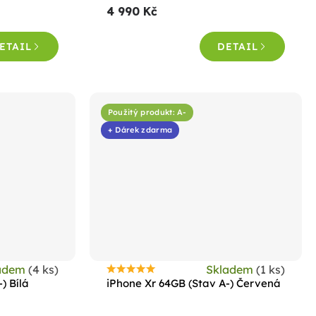
4 990 Kč
je
5,0
ETAIL
DETAIL
z
5
hvězdiček.
Použitý produkt: A-
+ Dárek zdarma
adem
(4 ks)
Skladem
(1 ks)
Průměrné
) Bílá
iPhone Xr 64GB (Stav A-) Červená
hodnocení
produktu