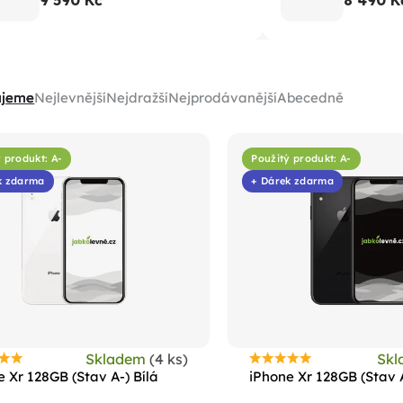
9 590 Kč
8 490 K
ujeme
Nejlevnější
Nejdražší
Nejprodávanější
Abecedně
 produkt: A-
Použitý produkt: A-
k zdarma
+ Dárek zdarma
Skladem
(4 ks)
Sk
růměrné
Průměrné
 Xr 128GB (Stav A-) Bílá
iPhone Xr 128GB (Stav 
odnocení
hodnocení