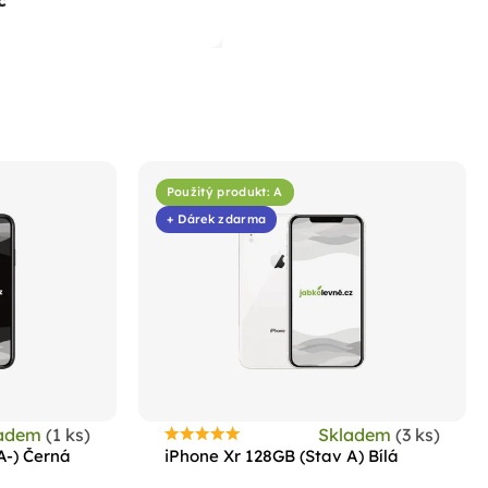
č
Použitý produkt: A
+ Dárek zdarma
ladem
(1 ks)
Skladem
(3 ks)
Průměrné
A-) Černá
iPhone Xr 128GB (Stav A) Bílá
hodnocení