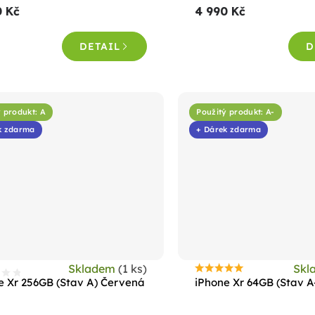
0 Kč
4 990 Kč
DETAIL
D
 produkt: A
Použitý produkt: A-
k zdarma
+ Dárek zdarma
Skladem
(1 ks)
Skl
Průměrné
e Xr 256GB (Stav A) Červená
iPhone Xr 64GB (Stav A-
hodnocení
produktu