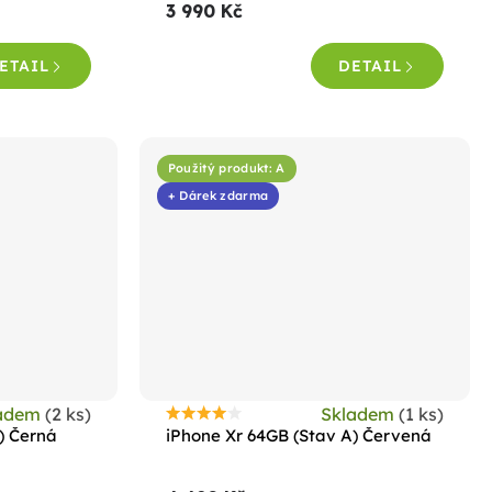
3 990 Kč
je
5,0
ETAIL
DETAIL
z
5
hvězdiček.
Použitý produkt: A
+ Dárek zdarma
ladem
(2 ks)
Skladem
(1 ks)
Průměrné
) Černá
iPhone Xr 64GB (Stav A) Červená
hodnocení
produktu