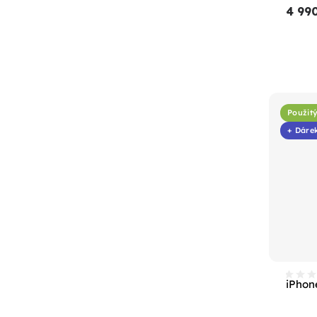
4 99
Použitý
+ Dáre
iPhon