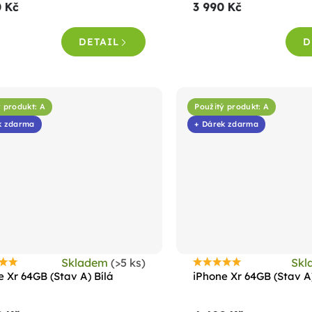
0 Kč
3 990 Kč
je
4,6
DETAIL
D
z
5
hvězdiček.
 produkt: A
Použitý produkt: A
k zdarma
+ Dárek zdarma
Skladem
(>5 ks)
Sk
růměrné
Průměrné
e Xr 64GB (Stav A) Bílá
iPhone Xr 64GB (Stav A
odnocení
hodnocení
roduktu
produktu