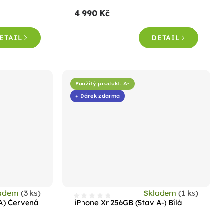
produktu
4 990 Kč
je
4,6
ETAIL
DETAIL
z
5
hvězdiček.
Použitý produkt: A-
+ Dárek zdarma
ladem
(3 ks)
Skladem
(1 ks)
 A) Červená
iPhone Xr 256GB (Stav A-) Bílá