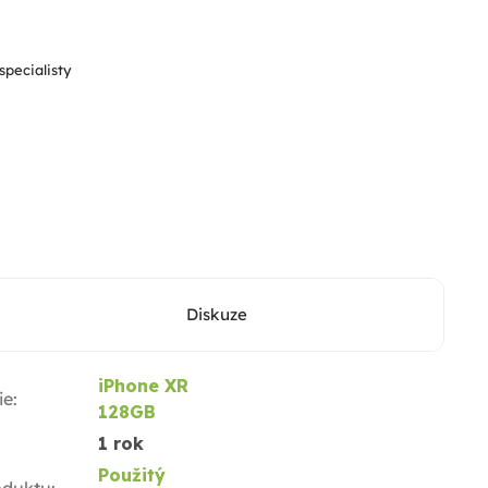
5
hvězdiček.
specialisty
Diskuze
iPhone XR
ie
:
128GB
1 rok
Použitý