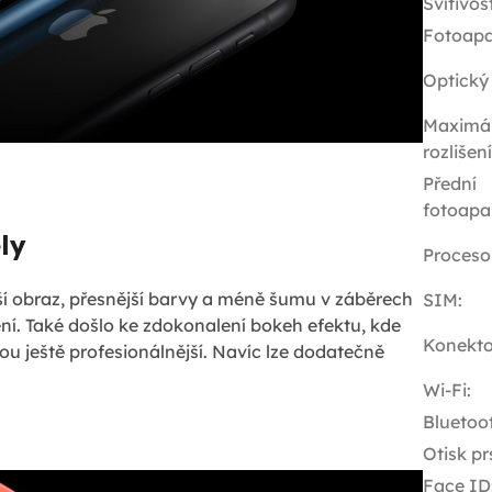
Svítivos
Fotoapa
Optický
Maximál
rozlišen
Přední
fotoapa
ly
Proceso
í obraz, přesnější barvy a méně šumu v záběrech
SIM
:
ní. Také došlo ke zdokonalení bokeh efektu, kde
Konekto
ou ještě profesionálnější. Navíc lze dodatečně
Wi-Fi
:
Bluetoo
Otisk pr
Face ID