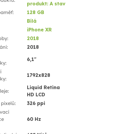
oduktu
:
produkt: A stav
 paměť
:
128 GB
Bílá
iPhone XR
oby
:
2018
ání
:
2018
6,1"
ky
:
í
1792x828
ky
:
Liquid Retina
leje
:
HD LCD
 pixelů
:
326 ppi
vací
ce
60 Hz