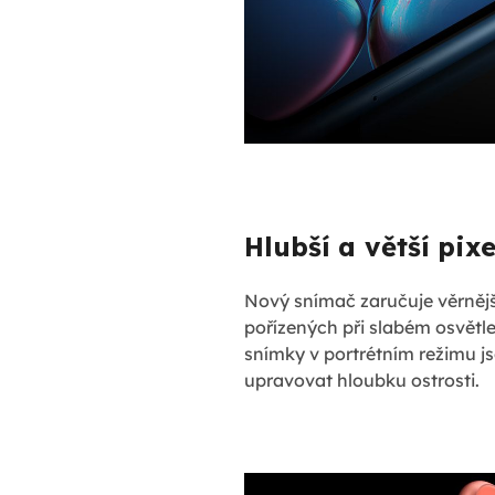
Hlubší a větší pixe
Nový snímač zaručuje věrnějš
pořízených při slabém osvětle
snímky v portrétním režimu js
upravovat hloubku ostrosti.