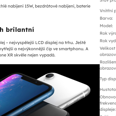
Stav pr
lé nabíjení 15W, bezdrátové nabíjení, baterie
Vnitřní
Barva
:
Model
:
h brilantní
Rok výr
Rok vyd
ej – nejvyspělejší LCD displej na trhu. Ještě
Velikost
hytřejší a nejvýkonnější čip ve smartphonu. A
obrazov
one XR skvěle nejen vypadá.
Rozlišen
obrazov
Typ disp
Hustota
Obnovo
frekven
displeje
: