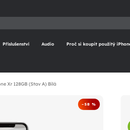
Příslušenství
Audio
Proč si koupit použitý iPhon
ne Xr 128GB (Stav A) Bílá
–58 %