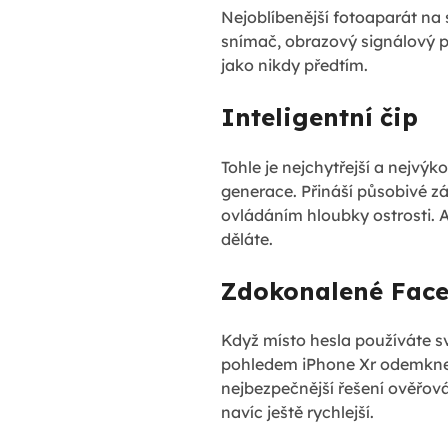
Nejoblíbenější fotoaparát na 
snímač, obrazový signálový p
jako nikdy předtím.
Inteligentní čip
Tohle je nejchytřejší a nejvý
generace. Přináší působivé záž
ovládáním hloubky ostrosti. A
děláte.
Zdokonalené Face
Když místo hesla používáte sv
pohledem iPhone Xr odemknete,
nejbezpečnější řešení ověřová
navíc ještě rychlejší.