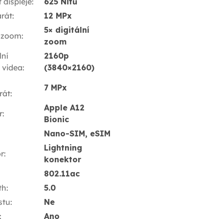
t displeje
:
625 Nitů
rát
:
12 MPx
5× digitální
 zoom
:
zoom
ní
2160p
í videa
:
(3840×2160)
7 MPx
rát
:
Apple A12
r
:
Bionic
Nano-SIM, eSIM
Lightning
r
:
konektor
802.11ac
th
:
5.0
stu
:
Ne
:
Ano