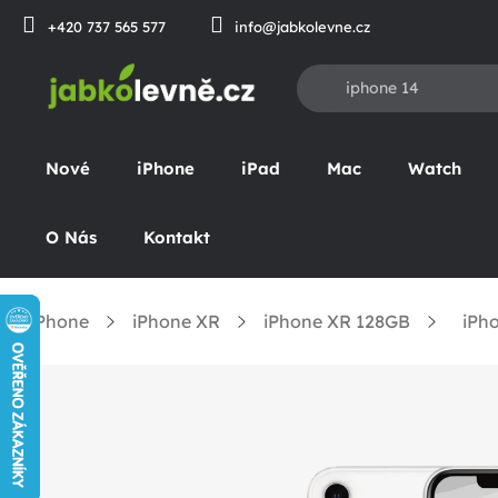
Přejít
+420 737 565 577
info@jabkolevne.cz
na
obsah
Nové
iPhone
iPad
Mac
Watch
O Nás
Kontakt
iPhone
iPhone XR
iPhone XR 128GB
iPho
omů