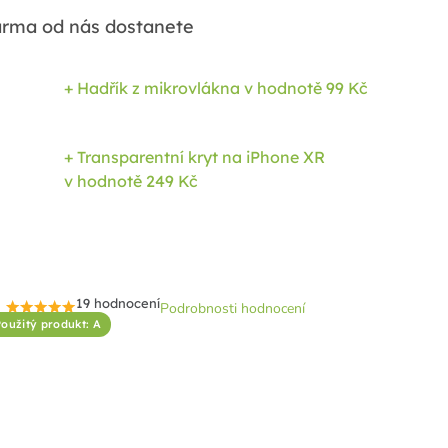
rma od nás dostanete
+ Hadřík z mikrovlákna
v hodnotě 99 Kč
+ Transparentní kryt na iPhone XR
v hodnotě 249 Kč
19 hodnocení
Podrobnosti hodnocení
Průměrné
oužitý produkt: A
hodnocení
produktu
je
4,6
z