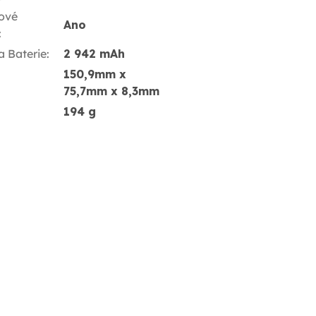
ové
Ano
:
a Baterie
:
2 942 mAh
150,9mm x
75,7mm x 8,3mm
194 g