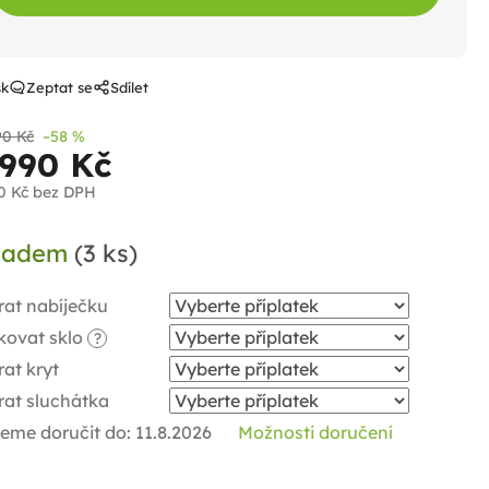
sk
Zeptat se
Sdílet
90 Kč
–58 %
 990 Kč
0 Kč
bez DPH
ná
ladem
(3 ks)
a:
rat nabíječku
kovat sklo
?
at kryt
rat sluchátka
eme doručit do:
11.8.2026
Možnosti doručení