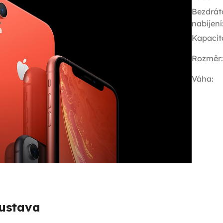
Bezdrát
nabíjení
Kapacit
Rozměr
:
Váha
:
ustava