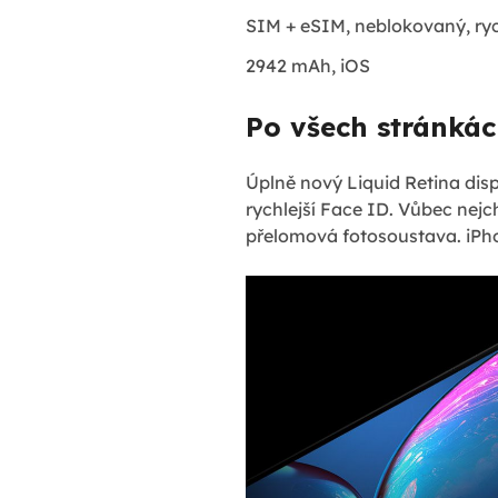
SIM + eSIM, neblokovaný, rych
2942 mAh, iOS
Po všech stránkác
Úplně nový Liquid Retina displ
rychlejší Face ID. Vůbec nejc
přelomová fotosoustava. iPh