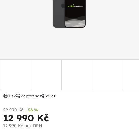
hvězdiček.
Tisk
Zeptat se
Sdílet
29 990 Kč
–56 %
12 990 Kč
12 990 Kč
bez DPH
Měrná