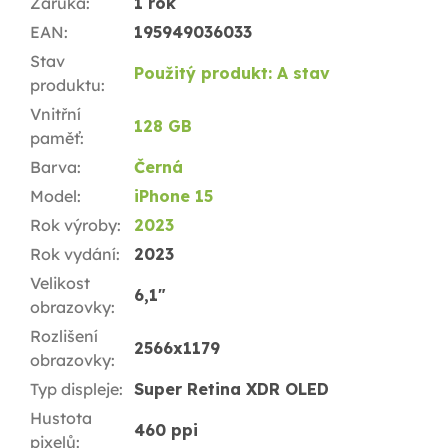
Záruka
:
1 rok
EAN
:
195949036033
Stav
Použitý produkt: A stav
produktu
:
Vnitřní
128 GB
paměť
:
Barva
:
Černá
Model
:
iPhone 15
Rok výroby
:
2023
Rok vydání
:
2023
Velikost
6,1"
obrazovky
:
Rozlišení
2566x1179
obrazovky
:
Typ displeje
:
Super Retina XDR OLED
Hustota
460 ppi
pixelů
: