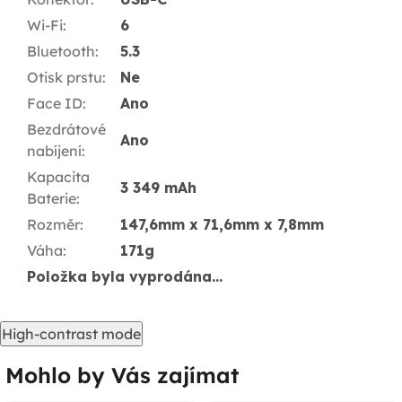
Wi-Fi
:
6
Bluetooth
:
5.3
Otisk prstu
:
Ne
Face ID
:
Ano
Bezdrátové
Ano
nabíjení
:
Kapacita
3 349 mAh
Baterie
:
Rozměr
:
147,6mm x 71,6mm x 7,8mm
Váha
:
171g
Položka byla vyprodána…
High-contrast mode
Mohlo by Vás zajímat