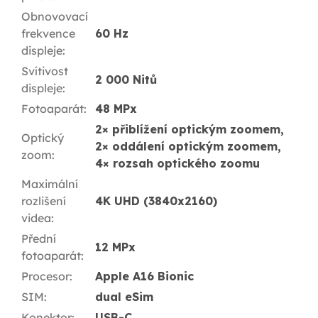
Obnovovací
frekvence
60 Hz
displeje
:
Svítivost
2 000 Nitů
displeje
:
Fotoaparát
:
48 MPx
2× přiblížení optickým zoomem,
Optický
2× oddálení optickým zoomem,
zoom
:
4× rozsah optického zoomu
Maximální
rozlišení
4K UHD (3840x2160)
videa
:
Přední
12 MPx
fotoaparát
:
Procesor
:
Apple A16 Bionic
SIM
:
dual eSim
Konektor
:
USB-C