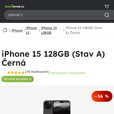
Přejít
na
obsah
iPhone
iPhone 15
iPhone 15 128GB (Stav
Domů
iPhone
15
128GB
A) Černá
iPhone 15 128GB (Stav A)
Černá
176 hodnocení
Podrobnosti hodnocení
Průměrné
Použitý produkt: A
hodnocení
produktu
je
–56 %
4,5
z
5