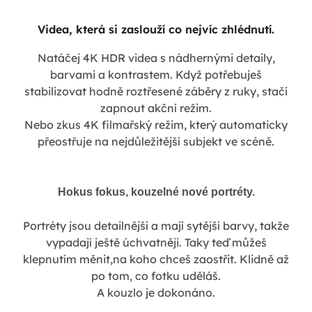
Videa, která si zaslouží co nejvíc zhlédnutí.
Natáčej 4K HDR videa s nádhernými detaily,
barvami a kontrastem. Když potřebuješ
stabilizovat hodně roztřesené záběry z ruky, stačí
zapnout akční režim.
Nebo zkus 4K filmařský režim, který automaticky
přeostřuje na nejdůležitější subjekt ve scéně.
Hokus fokus, kouzelné nové portréty.
Portréty jsou detailnější a mají sytější barvy, takže
vypadají ještě úchvatněji. Taky teď můžeš
klepnutím měnit,na koho chceš zaostřit. Klidně až
po tom, co fotku uděláš.
A kouzlo je dokonáno.