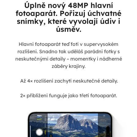
Úplně nový 48MP hlavní
fotoaparát. Pořizuj úchvatné
snímky, které vyvolají údiv i
úsměv.
Hlavní fotoaparát teď fotí v supervysokém
rozlišení. Snadno tak uděláš parádní fotky s
neskutečnými detaily – momentky i nádherné
záběry krajiny.
Až 4× rozlišení zachytí neskutečné detaily.
2× přiblížení funguje jako třetí fotoaparát.