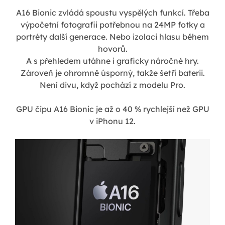
A16 Bionic zvládá spoustu vyspělých funkcí. Třeba
výpočetní fotografii potřebnou na 24MP fotky a
portréty další generace. Nebo izolaci hlasu během
hovorů.
A s přehledem utáhne i graficky náročné hry.
Zároveň je ohromně úsporný, takže šetří baterii.
Není divu, když pochází z modelu Pro.
GPU čipu A16 Bionic je až o 40 % rychlejší než GPU
v iPhonu 12.