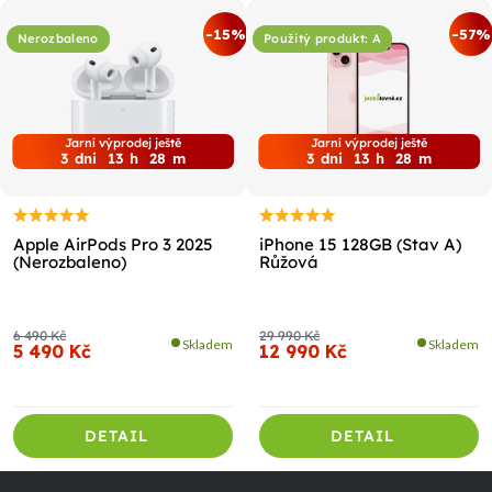
-15%
-57%
Nerozbaleno
Použitý produkt: A
Jarní výprodej ještě
Jarní výprodej ještě
3
dni
13
h
28
m
3
dni
13
h
28
m
Apple AirPods Pro 3 2025
iPhone 15 128GB (Stav A)
(Nerozbaleno)
Růžová
6 490 Kč
29 990 Kč
Skladem
Skladem
5 490 Kč
12 990 Kč
DETAIL
DETAIL
Z