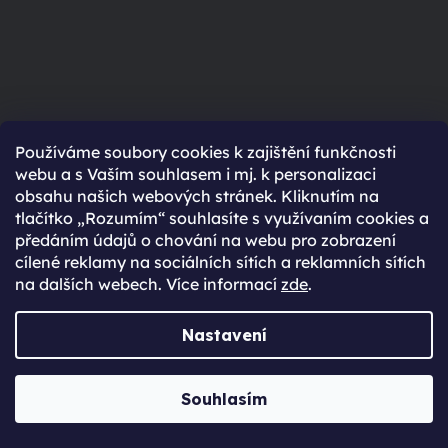
Používáme soubory cookies k zajištění funkčnosti
webu a s Vaším souhlasem i mj. k personalizaci
obsahu našich webových stránek. Kliknutím na
Navštiv nás
tlačítko „Rozumím“ souhlasíte s využívaním cookies a
předáním údajů o chování na webu pro zobrazení
na prodejně v Praze
cílené reklamy na sociálních sítích a reklamních sítích
na dalších webech. Více informací
zde
.
Po-Ne: 8:30 - 20:00
Nastavení
NAVŠTÍVIT
Souhlasím