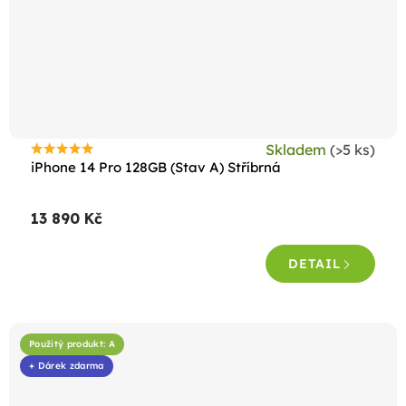
Skladem
(>5 ks)
Průměrné
iPhone 14 Pro 128GB (Stav A) Stříbrná
hodnocení
produktu
13 890 Kč
je
4,6
DETAIL
z
5
hvězdiček.
Použitý produkt: A
+ Dárek zdarma