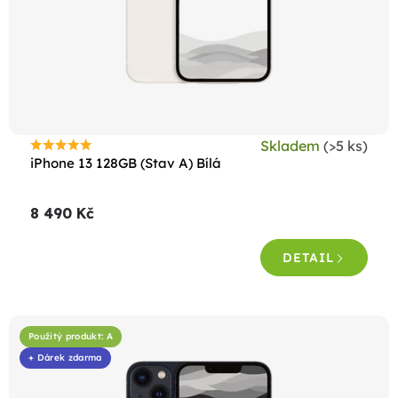
o
d
u
k
t
ů
Skladem
(>5 ks)
Průměrné
iPhone 13 128GB (Stav A) Bílá
hodnocení
produktu
8 490 Kč
je
4,6
DETAIL
z
5
hvězdiček.
Použitý produkt: A
+ Dárek zdarma