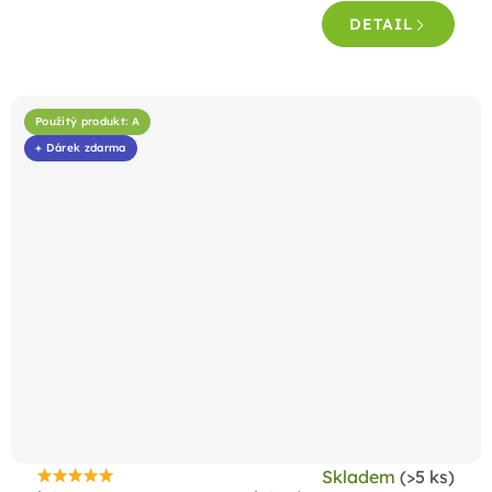
4,7
DETAIL
z
5
hvězdiček.
Použitý produkt: A
+ Dárek zdarma
Skladem
(>5 ks)
Průměrné