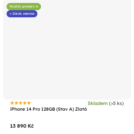
Použitý produkt: A
+ Dárek zdarma
Skladem
(>5 ks)
Průměrné
iPhone 14 Pro 128GB (Stav A) Zlatá
hodnocení
produktu
13 890 Kč
je