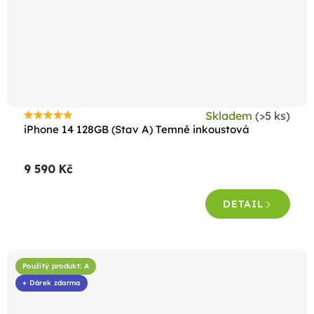
Skladem
(>5 ks)
Průměrné
iPhone 14 128GB (Stav A) Temně inkoustová
hodnocení
produktu
9 590 Kč
je
4,5
DETAIL
z
5
hvězdiček.
Použitý produkt: A
+ Dárek zdarma