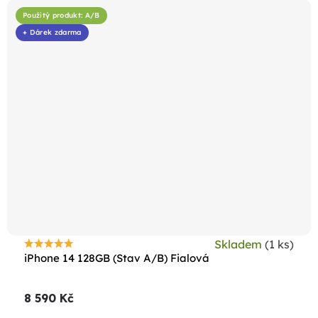
Použitý produkt: A/B
+ Dárek zdarma
Skladem
(1 ks)
Průměrné
iPhone 14 128GB (Stav A/B) Fialová
hodnocení
produktu
8 590 Kč
je