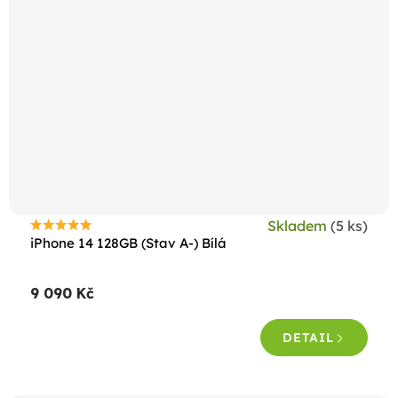
Skladem
(5 ks)
Průměrné
iPhone 14 128GB (Stav A-) Bílá
hodnocení
produktu
9 090 Kč
je
4,7
DETAIL
z
5
hvězdiček.