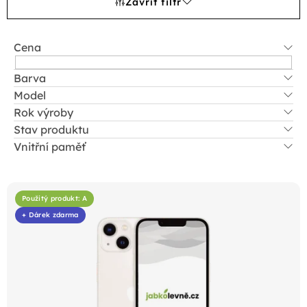
Zavřít filtr
Cena
Barva
Model
Rok výroby
Stav produktu
Vnitřní paměť
V
ý
Použitý produkt: A
p
+ Dárek zdarma
i
s
p
r