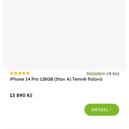
Skladem
(4 ks)
Průměrné
iPhone 14 Pro 128GB (Stav A) Temně fialová
hodnocení
produktu
13 890 Kč
je
4,6
DETAIL
z
5
hvězdiček.