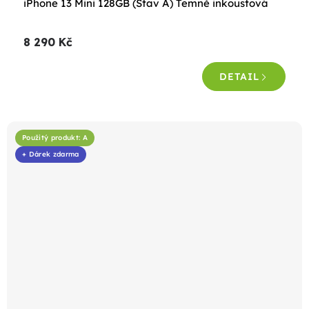
iPhone 13 Mini 128GB (Stav A) Temně inkoustová
hodnocení
produktu
8 290 Kč
je
4,5
DETAIL
z
5
hvězdiček.
Použitý produkt: A
+ Dárek zdarma