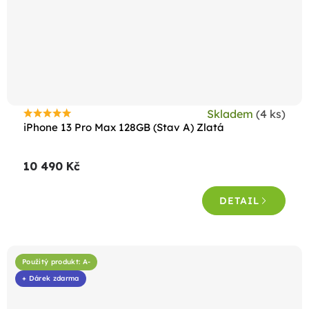
Skladem
(4 ks)
Průměrné
iPhone 13 Pro Max 128GB (Stav A) Zlatá
hodnocení
produktu
10 490 Kč
je
4,7
DETAIL
z
5
hvězdiček.
Použitý produkt: A-
+ Dárek zdarma