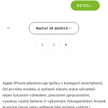
4,5
DETAIL
z
5
hvězdiček.
O
Načíst 18 dalších
v
l
S
á
1
4
t
d
r
a
á
c
n
k
í
o
p
v
r
á
Apple iPhone představuje špičku v kategorii smartphonů.
v
n
Od prvního modelu si zařízení získalo srdce uživatelů
k
í
nejen luxusním vzhledem, precizním zpracováním,
y
vysokou výdrží baterie či výkonným fotoaparátem. Kromě
v
ikonické černé nebo oblíbené bílé můžete vybírat i