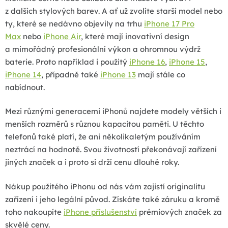
ý
z dalších stylových barev.
A ať už zvolíte starší model nebo
p
ty, které se nedávno objevily na trhu
iPhone 17 Pro
i
Max
nebo
iPhone Air
, které mají i
novativní design
s
a mimořádný profesionální výkon a ohromnou výdrž
u
baterie
. Proto například i použitý
iPhone 16
,
iPhone 15
,
iPhone 14
, případně také
iPhone 13
mají stále co
nabídnout.
Mezi různými generacemi iPhonů najdete modely větších i
menších rozměrů s různou kapacitou paměti. U těchto
telefonů také platí, že ani několikaletým používáním
neztrácí na hodnotě. Svou životností překonávají zařízení
jiných značek a i proto si drží cenu dlouhé roky.
Nákup použitého iPhonu od nás vám zajistí originalitu
zařízení i jeho legální původ. Získáte také záruku a kromě
toho nakoupíte
iPhone příslušenství
prémiových značek za
skvělé ceny.