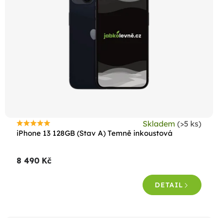
Skladem
(>5 ks)
Průměrné
iPhone 13 128GB (Stav A) Temně inkoustová
hodnocení
produktu
8 490 Kč
je
4,6
DETAIL
z
5
hvězdiček.