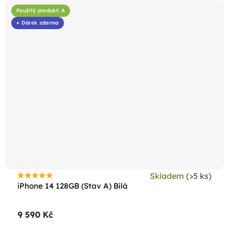
Použitý produkt: A
+ Dárek zdarma
Skladem
(>5 ks)
Průměrné
iPhone 14 128GB (Stav A) Bílá
hodnocení
produktu
9 590 Kč
je