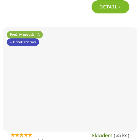
4,5
DETAIL
z
5
hvězdiček.
Použitý produkt: A
+ Dárek zdarma
Skladem
(>5 ks)
Průměrné