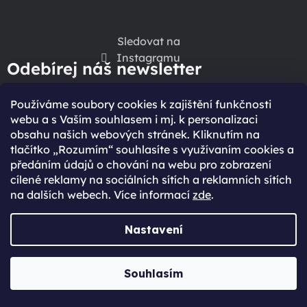
Sledovat na
Instagramu
Odebírej náš newsletter
Speciální slevy a akce
Používáme soubory cookies k zajištění funkčnosti
Žádný spam
webu a s Vaším souhlasem i mj. k personalizaci
obsahu našich webových stránek. Kliknutím na
Kdykoliv se odhlásíš
tlačítko „Rozumím“ souhlasíte s využívaním cookies a
předáním údajů o chování na webu pro zobrazení
Získejte exkluzivní přístup k novinkám, slevám a 
cílené reklamy na sociálních sítích a reklamních sítích
nabídkám speciálně pro vás.
na dalších webech. Více informací
zde
.
Nastavení
CHCI SPECIÁLNÍ VÝHODY
Vložením e-mailu souhlasíte s
podmínkami ochrany
Souhlasím
.
osobních údajů