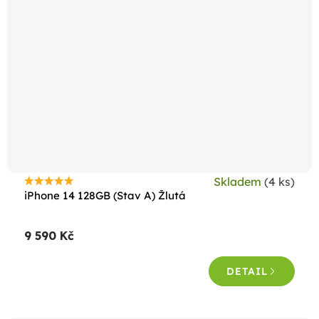
Skladem
(4 ks)
Průměrné
iPhone 14 128GB (Stav A) Žlutá
hodnocení
produktu
9 590 Kč
je
4,6
DETAIL
z
5
hvězdiček.