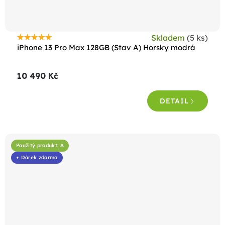
Skladem
(5 ks)
Průměrné
iPhone 13 Pro Max 128GB (Stav A) Horsky modrá
hodnocení
produktu
10 490 Kč
je
4,6
DETAIL
z
5
hvězdiček.
Použitý produkt: A
+ Dárek zdarma