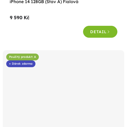
iPhone 14 128GB (Stav A) Fialová
hodnocení
produktu
9 590 Kč
je
4,5
DETAIL
z
5
hvězdiček.
Použitý produkt: A
+ Dárek zdarma