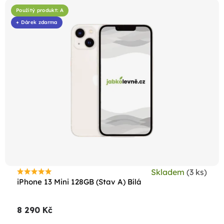
Použitý produkt: A
+ Dárek zdarma
Skladem
(3 ks)
Průměrné
iPhone 13 Mini 128GB (Stav A) Bílá
hodnocení
produktu
8 290 Kč
je