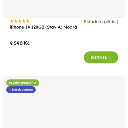
Skladem
(>5 ks)
Průměrné
iPhone 14 128GB (Stav A) Modrá
hodnocení
produktu
9 590 Kč
je
4,5
DETAIL
z
5
hvězdiček.
Použitý produkt: A
+ Dárek zdarma