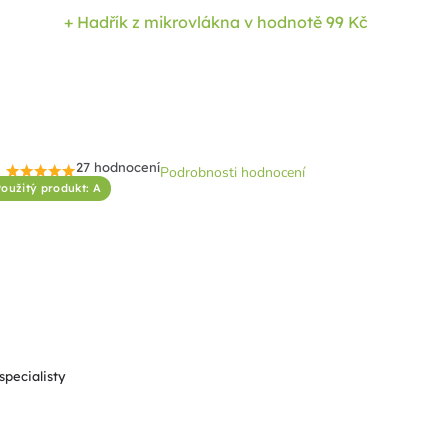
+ Hadřík z mikrovlákna
v hodnotě 99 Kč
27 hodnocení
Podrobnosti hodnocení
Průměrné
oužitý produkt: A
hodnocení
produktu
je
4,7
z
5
hvězdiček.
specialisty