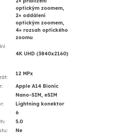
2× přiblížení
optickým zoomem,
2× oddálení
optickým zoomem,
4× rozsah optického
zoomu
ní
4K UHD (3840x2160)
12 MPx
rát
:
r
:
Apple A14 Bionic
Nano-SIM, eSIM
r
:
Lightning konektor
6
th
:
5.0
stu
:
Ne