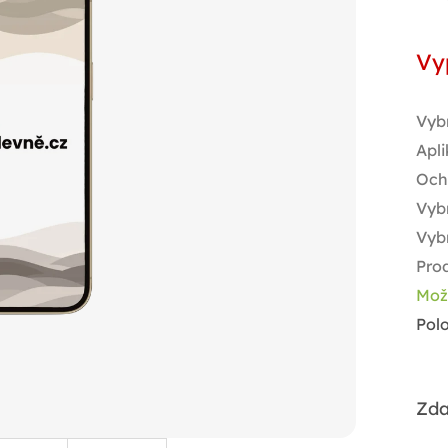
Měr
cen
Vy
Vyb
Apli
Och
Vybr
Vyb
Prod
Mož
Pol
Zda