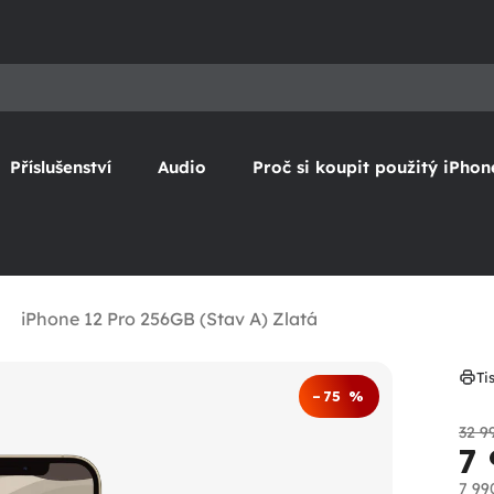
Příslušenství
Audio
Proč si koupit použitý iPhon
iPhone 12 Pro 256GB (Stav A) Zlatá
Ti
–75 %
32 9
7
7 99