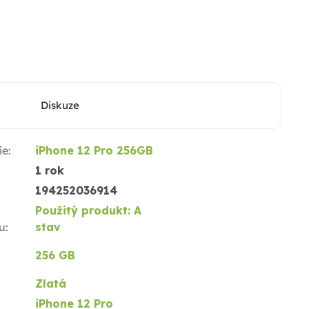
Diskuze
ie
:
iPhone 12 Pro 256GB
1 rok
194252036914
Použitý produkt: A
u
:
stav
256 GB
Zlatá
iPhone 12 Pro