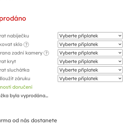
ná
a:
prodáno
rat nabíječku
kovat sklo
?
rana zadní kamery
?
at kryt
rat sluchátka
loužit záruku
nosti doručení
ožka byla vyprodána…
rma od nás dostanete