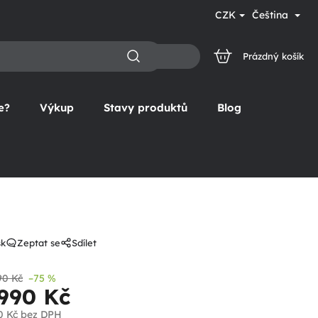
CZK
Čeština
Prázdný košík
NÁKUPNÍ
KOŠÍK
e?
Výkup
Stavy produktů
Blog
sk
Zeptat se
Sdílet
90 Kč
–75 %
 990 Kč
0 Kč
bez DPH