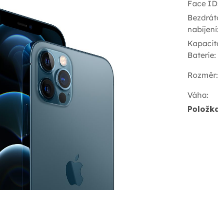
Face ID
Bezdrát
nabíjení
Kapacit
Baterie
:
Rozměr
:
Váha
:
Položk