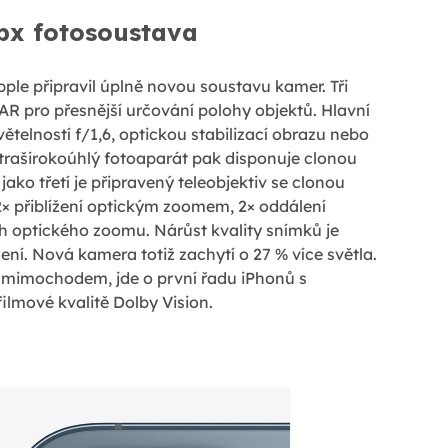
px fotosoustava
pple připravil úplně novou soustavu kamer. Tři
AR pro přesnější určování polohy objektů. Hlavní
větelností f/1,6, optickou stabilizací obrazu nebo
raširokoúhlý fotoaparát pak disponuje clonou
ako třetí je připravený teleobjektiv se clonou
 2× přiblížení optickým zoomem, 2× oddálení
 optického zoomu. Nárůst kvality snímků je
ení. Nová kamera totiž zachytí o 27 % více světla.
. A mimochodem, jde o první řadu iPhonů s
lmové kvalitě Dolby Vision.