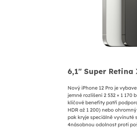
6,1" Super Retina
Nový iPhone 12 Pro je vybaven
jemné rozlišení 2 532 × 1 170 
klíčové benefity patří podpor
HDR až 1 200) nebo ohromný k
pak kryje speciálně vyvinuté 
4násobnou odolnost proti poš