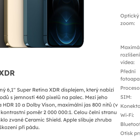
Optický
zoom
:
Maximál
rozlišení
videa
:
 XDR
Přední
fotoapa
Proceso
ý 6,1" Super Retina XDR displejem, který nabízí
SIM
:
bodů s jemností 460 pixelů na palec. Mezi jeho
a HDR 10 a Dolby Vison, maximální jas 800 nitů (v
Konekto
ontrastní poměr 2 000 000:1. Celou čelní stranu
Wi-Fi
:
sklo zvané Ceramic Shield. Apple slibuje zhruba
Bluetoo
kození při pádu.
Otisk pr