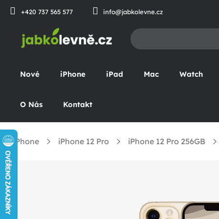
Přejít
+420 737 565 577
info@jabkolevne.cz
na
obsah
Nové
iPhone
iPad
Mac
Watch
O Nás
Kontakt
iPhone
iPhone 12 Pro
iPhone 12 Pro 256GB
omů