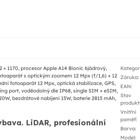
2 × 1170, procesor Apple A14 Bionic 6jádrový,
Kategor
fotoaparát s optickým zoomem 12 Mpx (f/1,6) + 12
Záruka
:
ední fotoaparát 12 Mpx, optická stabilizace, GPS,
EAN
:
ing port, voděodolný dle IP68, single SIM + eSIM,
Stav
 20W, bezdrátové nabíjení 15W, baterie 2815 mAh,
produkt
Vnitřní
paměť
:
bava. LiDAR, profesionální
Barva
:
Model
: