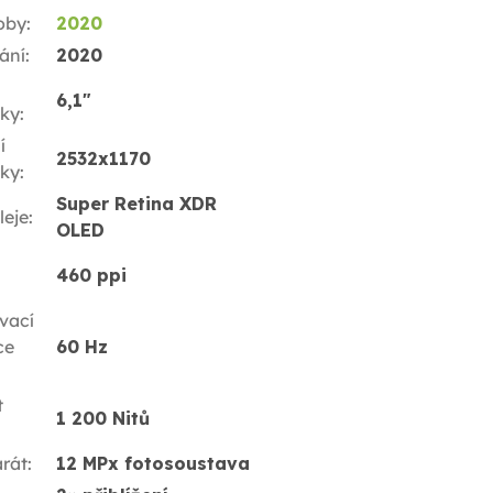
oby
:
2020
ání
:
2020
6,1"
ky
:
í
2532x1170
ky
:
Super Retina XDR
leje
:
OLED
460 ppi
vací
ce
60 Hz
t
1 200 Nitů
rát
:
12 MPx fotosoustava