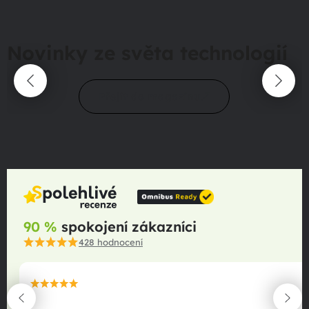
Novinky ze světa technologií
Přejít do magazínu
90 %
spokojení zákazníci
428
hodnocení
maximální spokojenost