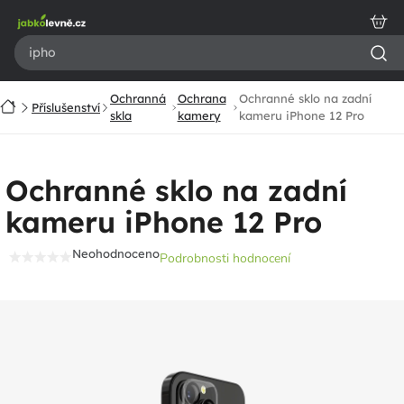
Přejít
na
obsah
Ochranná
Ochrana
Ochranné sklo na zadní
Domů
Příslušenství
skla
kamery
kameru iPhone 12 Pro
Ochranné sklo na zadní
kameru iPhone 12 Pro
Neohodnoceno
Podrobnosti hodnocení
Průměrné
hodnocení
produktu
je
0,0
z
5