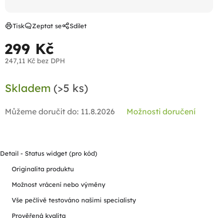
Tisk
Zeptat se
Sdílet
299 Kč
247,11 Kč bez DPH
Měrná
Skladem
(>5 ks)
cena:
Můžeme doručit do:
11.8.2026
Možnosti doručení
Detail - Status widget (pro kód)
Originalita produktu
Možnost vrácení nebo výměny
Vše pečlivě testováno našimi specialisty
Prověřená kvalita