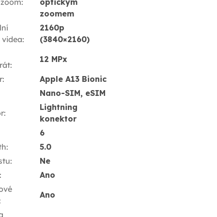
 zoom
:
optickým
zoomem
ní
2160p
í videa
:
(3840×2160)
12 MPx
rát
:
r
:
Apple A13 Bionic
Nano-SIM, eSIM
Lightning
r
:
konektor
6
th
:
5.0
stu
:
Ne
:
Ano
ové
Ano
:
a