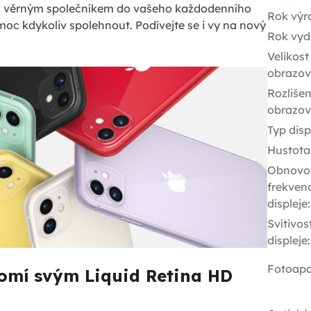
á věrným společníkem do vašeho každodenního
Rok výr
moc kdykoliv spolehnout. Podívejte se i vy na nový
Rok vyd
Velikost
obrazov
Rozlišen
obrazov
Typ disp
Hustota
Obnovo
frekven
displeje
:
Svítivos
displeje
:
Fotoapa
omí svým Liquid Retina HD