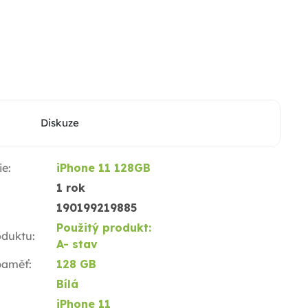
Diskuze
ie
:
iPhone 11 128GB
1 rok
190199219885
Použitý produkt:
oduktu
:
A- stav
 paměť
:
128 GB
Bílá
iPhone 11