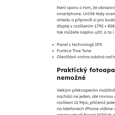
Není sporu o tom, že obrazovk
smartphone. Určitě tedy ocenít
ohledu a připravili si pro bud
displej s rozlišením 1792 × 8
tak můžete naplno užít, a to
Panel s technologií IPS
Funkce True Tone
Oleofóbní vrstva odolná neč
Praktický fotoapar
nemožné
Velkým překvapením mobilního 
nachází ne jeden, ale rovnou
rozlišení 12 Mpx, přičemž jede
na telefonech iPhone vidíme 
omezovat při focení bližších 