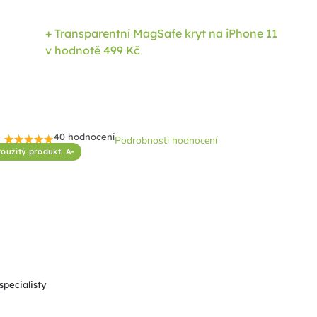
+ Transparentní MagSafe kryt na iPhone 11
v hodnotě 499 Kč
40 hodnocení
Podrobnosti hodnocení
Průměrné
oužitý produkt: A-
hodnocení
produktu
je
4,6
z
5
hvězdiček.
specialisty