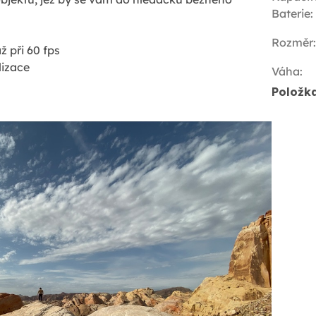
Baterie
:
Rozměr
:
 při 60 fps
lizace
Váha
:
Položk