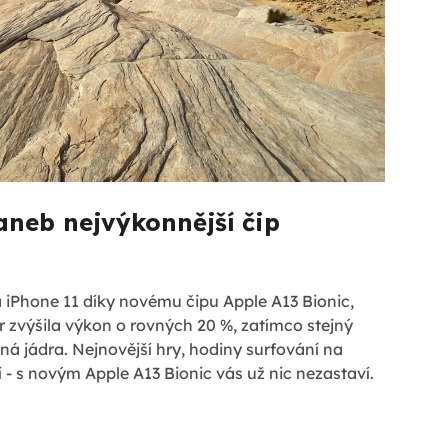
aneb nejvýkonnější čip
a iPhone 11 díky novému čipu Apple A13 Bionic,
 zvýšila výkon o rovných 20 %, zatímco stejný
ůrná jádra. Nejnovější hry, hodiny surfování na
í - s novým Apple A13 Bionic vás už nic nezastaví.