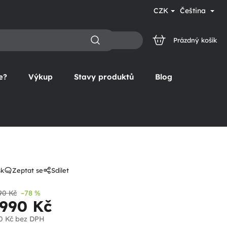
CZK
Čeština
Prázdný košík
NÁKUPNÍ
KOŠÍK
e?
Výkup
Stavy produktů
Blog
sk
Zeptat se
Sdílet
90 Kč
–78 %
 990 Kč
0 Kč
bez DPH