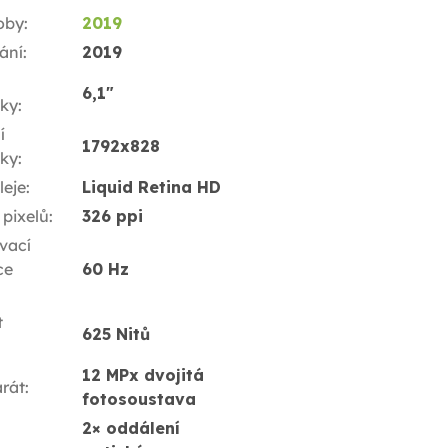
oby
:
2019
ání
:
2019
6,1"
ky
:
í
1792x828
ky
:
leje
:
Liquid Retina HD
 pixelů
:
326 ppi
vací
ce
60 Hz
t
625 Nitů
12 MPx dvojitá
rát
:
fotosoustava
2× oddálení