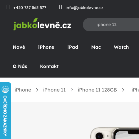
Přejít
+420 737 565 577
info@jabkolevne.cz
na
obsah
Nové
iPhone
iPad
Mac
Watch
O Nás
Kontakt
iPhone
iPhone 11
iPhone 11 128GB
iPh
Domů