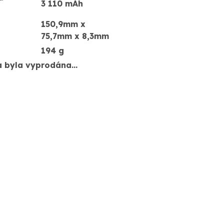
3 110 mAh
150,9mm x
75,7mm x 8,3mm
194 g
a byla vyprodána…