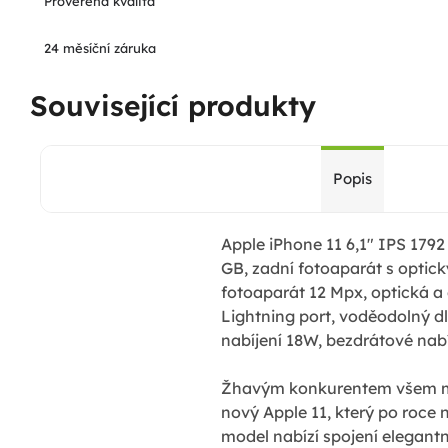
Prověřená kvalita
24 měsíční záruka
Související produkty
Popis
Apple iPhone 11 6,1" IPS 1792
GB, zadní fotoaparát s optic
fotoaparát 12 Mpx, optická a 
Lightning port, voděodolný dl
nabíjení 18W, bezdrátové nabí
Žhavým konkurentem všem mob
nový Apple 11, který po roce 
model nabízí spojení elegantn