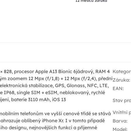
12 měsíců záruka
 × 828, procesor Apple A13 Bionic 6jádrový, RAM 4
Kategor
kým zoomem 12 Mpx (f/1,8) + 12 Mpx (f/2,4), přední
Záruka
:
elektronická stabilizace, GPS, Glonass, NFC, LTE,
EAN
:
e IP68, single SIM + eSIM, neblokovaný, rychlé
jení, baterie 3110 mAh, iOS 13
Stav pr
Vnitřní
ilním telefonům ve vyšší cenové třídě se stává
nahrazuje oblíbený iPhone Xr. I v tomto případě
Barva
:
ího designu, nejnovějších funkcí a příjemné
Model
: