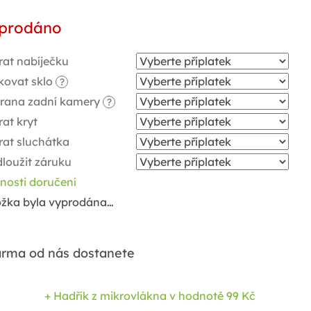
ná
prodáno
a:
rat nabíječku
kovat sklo
?
rana zadní kamery
?
at kryt
rat sluchátka
loužit záruku
nosti doručení
ožka byla vyprodána…
rma od nás dostanete
+ Hadřík z mikrovlákna
v hodnotě 99 Kč