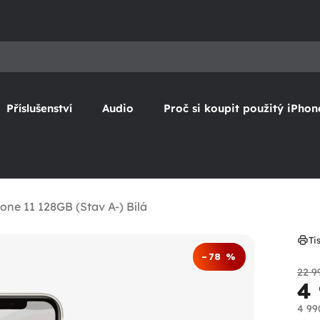
Příslušenství
Audio
Proč si koupit použitý iPhon
one 11 128GB (Stav A-) Bílá
Ti
–78 %
22 9
4
4 99