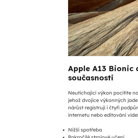
Apple A13 Bionic 
současnosti
Neutichající výkon pocítíte n
jehož dvojice výkonných jader
nárůst registrují i čtyři podp
internetu nebo editování vide
Nižší spotřeba
Pokročilé strojové učení