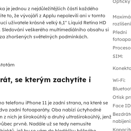
Optický
a je jednou z nejdůležitějších částí každého
e to, že vývojáři z Applu nepolevili ani v tomto
Maximál
oucí uživatele krásně velký 6,1" Liquid Retina HD
rozlišen
28. Sledování veškerého multimediálního obsahu si
Přední
 i za zhoršených světelných podmínkách.
fotoapa
Proceso
SIM
:
istotám
Konekto
át, se kterým zachytíte i
Wi-Fi
:
Bluetoo
Otisk pr
telefonu iPhone 11 je zadní strana, na které se
Face ID
 dva zadní fotoaparáty. Oba nabízí úctyhodné
Bezdrát
n z nich je širokoúhlý a druhý ultraširokoúhlý, jenž
nabíjení
vůbec prvně. Nadále už se tedy nemusíte
Kapacit
objektů, jež by se vám do hledáčku běžného