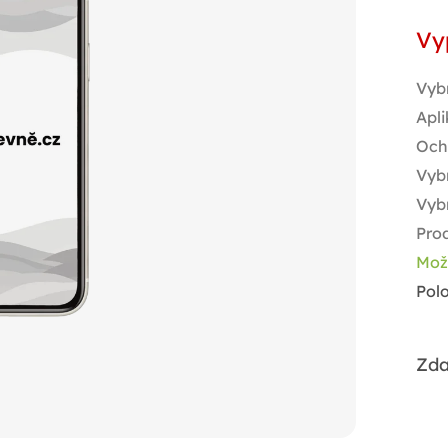
Měr
Vy
cen
Vyb
Apli
Och
Vybr
Vyb
Prod
Mož
Pol
Zda