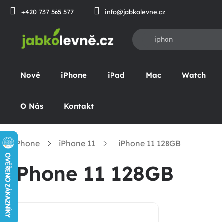
Přejít
+420 737 565 577
info@jabkolevne.cz
na
obsah
Nové
iPhone
iPad
Mac
Watch
O Nás
Kontakt
iPhone
iPhone 11
iPhone 11 128GB
omů
iPhone 11 128GB
P