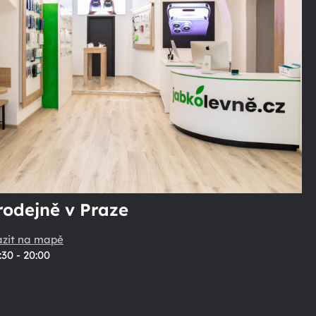
rodejně v Praze
azit na mapě
:30 - 20:00