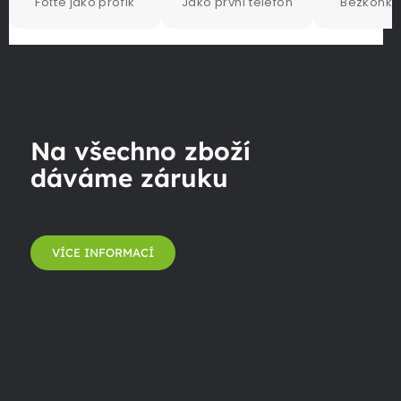
Foťte jako profík
Jako první telefon
Bezkonku
Na všechno zboží
dáváme záruku
VÍCE INFORMACÍ