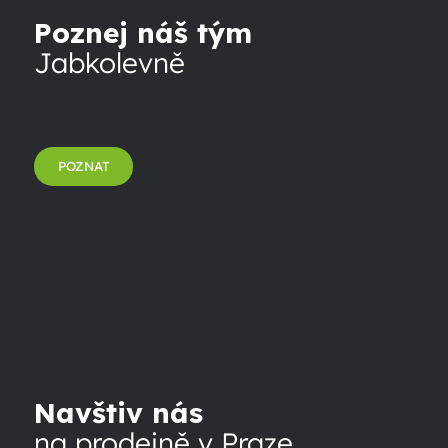
Poznej náš tým
Jabkolevně
POZNAT
Navštiv nás
na prodejně v Praze