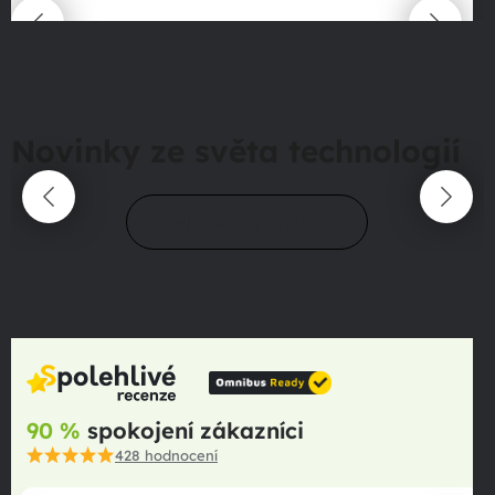
Novinky ze světa technologií
Přejít do magazínu
90 %
spokojení zákazníci
428
hodnocení