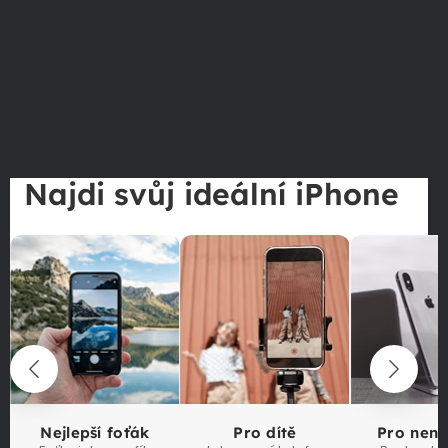
Najdi svůj ideální iPhone
Nejlepší foťák
Pro dítě
Pro nen