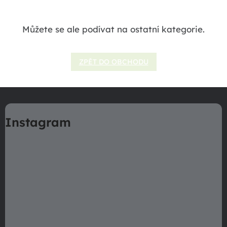
Můžete se ale podívat na ostatní kategorie.
ZPĚT DO OBCHODU
Z
á
Instagram
p
a
t
í