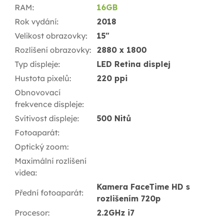
RAM
:
16GB
Rok vydání
:
2018
Velikost obrazovky
:
15"
Rozlišení obrazovky
:
2880 x 1800
Typ displeje
:
LED Retina displej
Hustota pixelů
:
220 ppi
Obnovovací
frekvence displeje
:
Svítivost displeje
:
500 Nitů
Fotoaparát
:
Optický zoom
:
Maximální rozlišení
videa
:
Kamera FaceTime HD s
Přední fotoaparát
:
rozlišením 720p
Procesor
:
2.2GHz i7