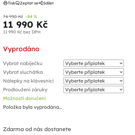
Tisk
Zeptat se
Sdílet
74 990 Kč
–84 %
11 990 Kč
11 990 Kč
bez DPH
Měrná
Vyprodáno
cena:
Vybrat nabíječku
Vybrat sluchátka
Nálepky na klávesnici
Prodloužení záruky
Možnosti doručení
Položka byla vyprodána…
Zdarma od nás dostanete