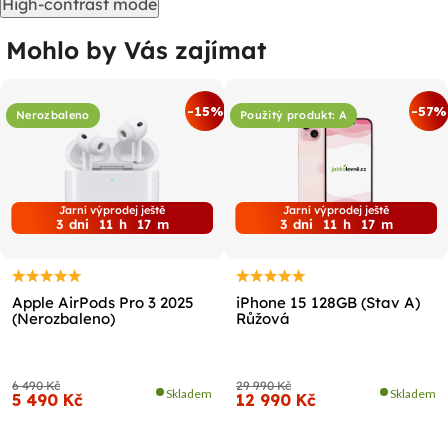
High-contrast mode
Mohlo by Vás zajímat
-15%
-57%
Nerozbaleno
Použitý produkt: A
Jarní výprodej ještě
Jarní výprodej ještě
3
dni
11
h
17
m
3
dni
11
h
17
m
Apple AirPods Pro 3 2025
iPhone 15 128GB (Stav A)
(Nerozbaleno)
Růžová
6 490 Kč
29 990 Kč
Skladem
Skladem
5 490 Kč
12 990 Kč