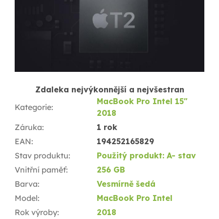
Zdaleka nejvýkonnější a nejvšestran
MacBook Pro Intel 15"
Kategorie
:
2018
Záruka
:
1 rok
EAN
:
194252165829
Stav produktu
:
Použitý produkt: A- stav
Vnitřní paměť
:
256 GB
Barva
:
Vesmírně šedá
Model
:
MacBook Pro Intel
Rok výroby
:
2018