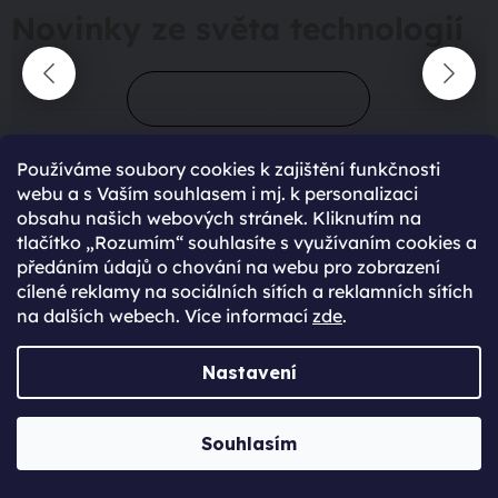
Novinky ze světa technologií
Přejít do magazínu
Používáme soubory cookies k zajištění funkčnosti
webu a s Vaším souhlasem i mj. k personalizaci
obsahu našich webových stránek. Kliknutím na
tlačítko „Rozumím“ souhlasíte s využívaním cookies a
předáním údajů o chování na webu pro zobrazení
cílené reklamy na sociálních sítích a reklamních sítích
90 %
spokojení zákazníci
na dalších webech. Více informací
zde
.
428
hodnocení
Nastavení
maximální spokojenost
Souhlasím
22.06.2025