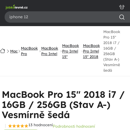
Přejít
na
obsah
MacBook
Pro 15"
2018 i7 /
MacBook
MacBook
MacBook
MacBook
16GB /
Domů
Mac
Pro Intel
Pro Intel
Pro
Pro Intel
256GB
15"
15" 2018
(Stav A-)
Vesmírně
šedá
MacBook Pro 15" 2018 i7 /
16GB / 256GB (Stav A-)
Vesmírně šedá
13 hodnocení
Podrobnosti hodnocení
Průměrné