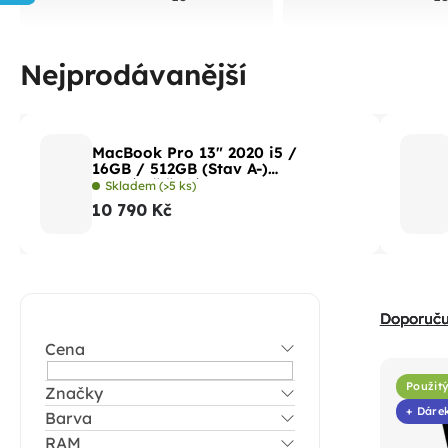
Nejprodávanější
MacBook Pro 13" 2020 i5 /
16GB / 512GB (Stav A-)
Vesmírně šedá
Skladem
(>5 ks)
10 790 Kč
P
Ř
Doporuč
o
a
Cena
V
s
z
ý
t
Použitý
Značky
e
p
+ Dáre
Barva
r
n
i
RAM