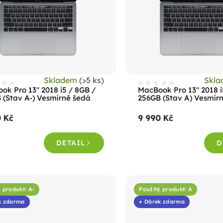
Skladem
(>5 ks)
Skl
ok Pro 13" 2018 i5 / 8GB /
MacBook Pro 13" 2018 i
 (Stav A-) Vesmírně šedá
256GB (Stav A) Vesmír
0 Kč
9 990 Kč
DETAIL
D
 produkt: A-
Použitý produkt: A
k zdarma
+ Dárek zdarma