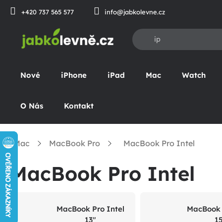
Přejít
+420 737 565 577
info@jabkolevne.cz
na
obsah
Nové
iPhone
iPad
Mac
Watch
O Nás
Kontakt
Mac
MacBook Pro
MacBook Pro Intel
omů
MacBook Pro Intel
MacBook Pro Intel
MacBook 
13"
1