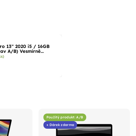
o 13" 2020 i5 / 16GB
tav A/B) Vesmírně
ks)
Použitý produkt: A/B
+ Dárek zdarma