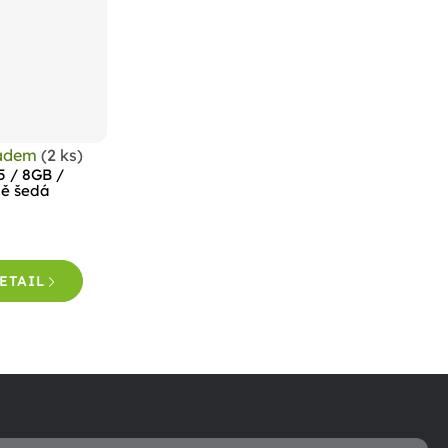
ladem
(2 ks)
5 / 8GB /
ně šedá
ETAIL