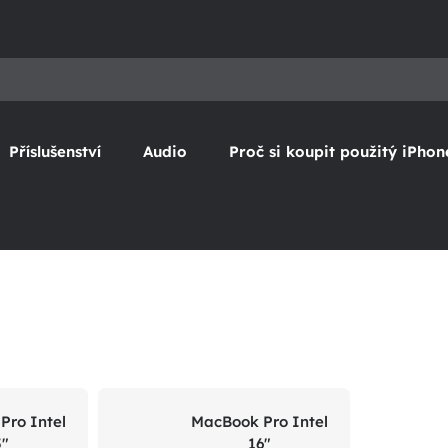
Příslušenství
Audio
Proč si koupit použitý iPhon
Pro Intel
MacBook Pro Intel
5"
16"