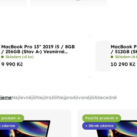
MacBook Pro 13" 2019 i5 / 8GB
MacBook Pr
/ 256GB (Stav A-) Vesmírné
/ 512GB (S
šedá
šedá
Skladem
(>5 ks)
Skladem
(4 
9 990 Kč
10 290 Kč
ujeme
Nejlevnější
Nejdražší
Nejprodávanější
Abecedně
 produkt: A-
Použitý produkt: A
k zdarma
+ Dárek zdarma