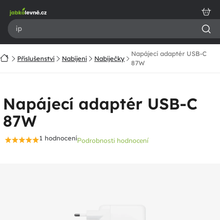
Přejít
na
obsah
Napájecí adaptér USB-C
Domů
Příslušenství
Nabíjení
Nabíječky
87W
Napájecí adaptér USB-C
87W
1 hodnocení
Podrobnosti hodnocení
Průměrné
hodnocení
produktu
je
5,0
z
5