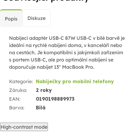
Diskuze
Popis
Nabíjecí adaptér USB-C 87W USB-C v bílé barvě je
ideální na rychlé nabíjení doma, v kanceláři nebo
na cestách. Je kompatibilní s jakýmkoli zařízením
s portem USB-C, ale pro optimální nabíjení se
doporučuje nabíjet 13" MacBook Pro.
Kategorie
:
Nabíječky pro mobilní telefony
Záruka
:
2 roky
EAN
:
0190198889973
Barva
:
Bílá
High-contrast mode