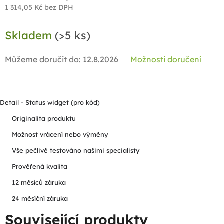
1 314,05 Kč bez DPH
Měrná
Skladem
(>5 ks)
cena:
Můžeme doručit do:
12.8.2026
Možnosti doručení
Detail - Status widget (pro kód)
Originalita produktu
Možnost vrácení nebo výměny
Vše pečlivě testováno našimi specialisty
Prověřená kvalita
12 měsíců záruka
24 měsíční záruka
Související produkty