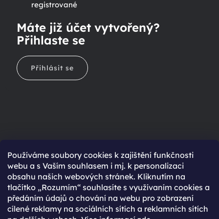
registrované
Máte již účet vytvořený?
Přihlaste se
Přihlásit se
Ještě nemáte účet?
Používáme soubory cookies k zajištění funkčnosti
webu a s Vaším souhlasem i mj. k personalizaci
Rychlejší nákup díky uloženým údajům
obsahu našich webových stránek. Kliknutím na
Přehled o stavu objednávky
tlačítko „Rozumím“ souhlasíte s využívaním cookies a
předáním údajů o chování na webu pro zobrazení
Kompletní historie objednávek
cílené reklamy na sociálních sítích a reklamních sítích
Speciální akce, novinky a slevy pro registrované