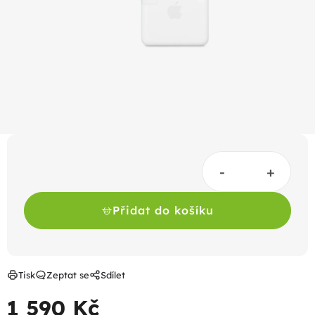
hvězdiček.
Přidat do košíku
Tisk
Zeptat se
Sdílet
1 590 Kč