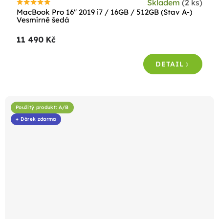
Skladem
(2 ks)
Průměrné
MacBook Pro 16" 2019 i7 / 16GB / 512GB (Stav A-)
hodnocení
Vesmírně šedá
produktu
11 490 Kč
je
4,5
DETAIL
z
5
hvězdiček.
Použitý produkt: A/B
+ Dárek zdarma