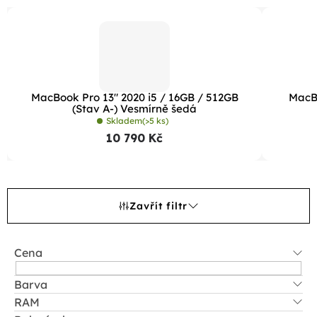
MacBook Pro 13" 2020 i5 / 16GB / 512GB
MacBo
(Stav A-) Vesmírně šedá
Skladem
(>5 ks)
10 790 Kč
Zavřít filtr
Cena
Barva
RAM