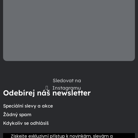
v
ý
p
i
s
u
Sledovat na
Instagramu
Odebírej náš newsletter
Speciální slevy a akce
Žádný spam
Kdykoliv se odhlásíš
Získejte exkluzivní přístup k novinkám, slevám a 