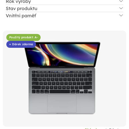
Rok výroby
Stav produktu
Vnitřní paměť
V
ý
Použitý produkt: A-
p
+ Dárek zdarma
i
s
p
r
o
d
u
k
t