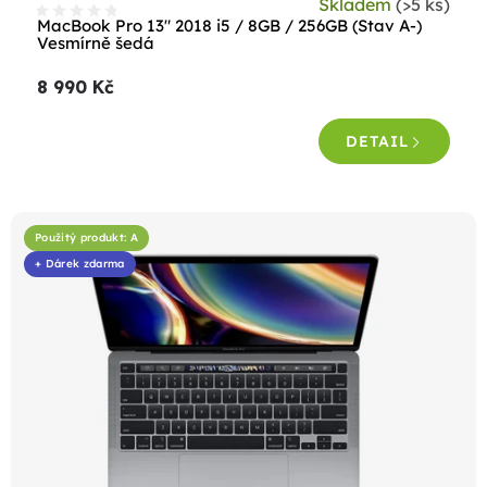
ů
Skladem
(>5 ks)
MacBook Pro 13" 2018 i5 / 8GB / 256GB (Stav A-)
Vesmírně šedá
8 990 Kč
DETAIL
Použitý produkt: A
+ Dárek zdarma