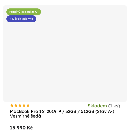
Použitý produkt: A-
+ Dárek zdarma
Skladem
(1 ks)
Průměrné
MacBook Pro 16" 2019 i9 / 32GB / 512GB (Stav A-)
hodnocení
Vesmírně šedá
produktu
15 990 Kč
je