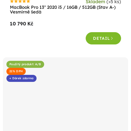
Skladem
(>5 ks)
Průměrné
MacBook Pro 13" 2020 i5 / 16GB / 512GB (Stav A-)
hodnocení
Vesmírně šedá
produktu
10 790 Kč
je
4,5
DETAIL
z
5
hvězdiček.
Použitý produkt: A/B
21% DPH
+ Dárek zdarma