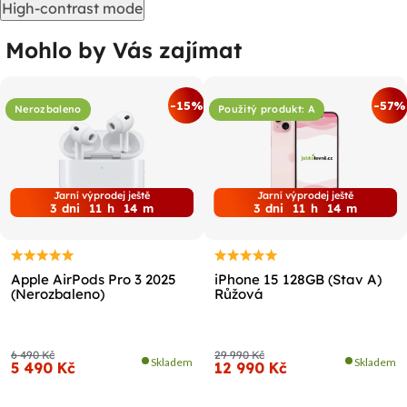
High-contrast mode
Mohlo by Vás zajímat
-15%
-57%
Nerozbaleno
Použitý produkt: A
Jarní výprodej ještě
Jarní výprodej ještě
3
dni
11
h
14
m
3
dni
11
h
14
m
Apple AirPods Pro 3 2025
iPhone 15 128GB (Stav A)
(Nerozbaleno)
Růžová
6 490 Kč
29 990 Kč
Skladem
Skladem
5 490 Kč
12 990 Kč