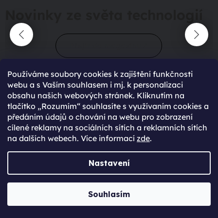
Novinky ze světa technologií
Přejít do magazínu
Používáme soubory cookies k zajištění funkčnosti
webu a s Vaším souhlasem i mj. k personalizaci
obsahu našich webových stránek. Kliknutím na
tlačítko „Rozumím“ souhlasíte s využívaním cookies a
předáním údajů o chování na webu pro zobrazení
cílené reklamy na sociálních sítích a reklamních sítích
90 %
spokojení zákazníci
na dalších webech. Více informací
zde
.
428
hodnocení
Nastavení
maximální spokojenost
Souhlasím
22.06.2025