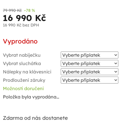
79 990 Kč
–78 %
16 990 Kč
16 990 Kč
bez DPH
Měrná
Vyprodáno
cena:
Vybrat nabíječku
Vybrat sluchátka
Nálepky na klávesnici
Prodloužení záruky
Možnosti doručení
Položka byla vyprodána…
Zdarma od nás dostanete