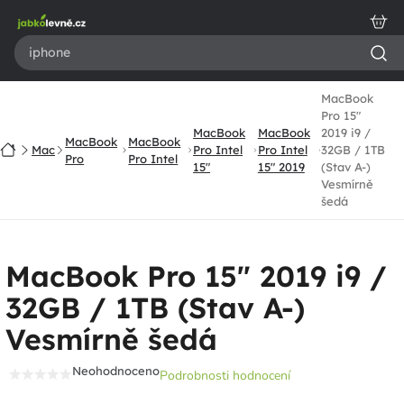
Přejít
na
obsah
MacBook
Pro 15"
MacBook
MacBook
2019 i9 /
MacBook
MacBook
Domů
Mac
Pro Intel
Pro Intel
32GB / 1TB
Pro
Pro Intel
15"
15" 2019
(Stav A-)
Vesmírně
šedá
MacBook Pro 15" 2019 i9 /
32GB / 1TB (Stav A-)
Vesmírně šedá
Neohodnoceno
Podrobnosti hodnocení
Průměrné