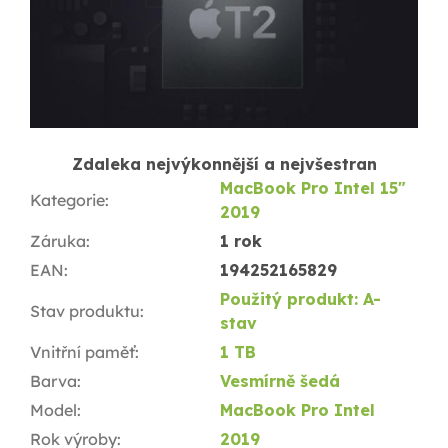
Zdaleka nejvýkonnější a nejvšestran
MacBook Pro Intel 15"
Kategorie
:
2019
Záruka
:
1 rok
EAN
:
194252165829
Použitý produkt: A-
Stav produktu
:
stav
Vnitřní paměť
:
1 TB
Barva
:
Vesmírně šedá
Model
:
MacBook Pro Intel
Rok výroby
:
2019