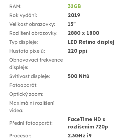
RAM
:
32GB
Rok vydání
:
2019
Velikost obrazovky
:
15"
Rozlišení obrazovky
:
2880 x 1800
Typ displeje
:
LED Retina displej
Hustota pixelů
:
220 ppi
Obnovovací frekvence
displeje
:
Svítivost displeje
:
500 Nitů
Fotoaparát
:
Optický zoom
:
Maximální rozlišení
videa
:
FaceTime HD s
Přední fotoaparát
:
rozlišením 720p
Procesor
:
2.3GHz i9