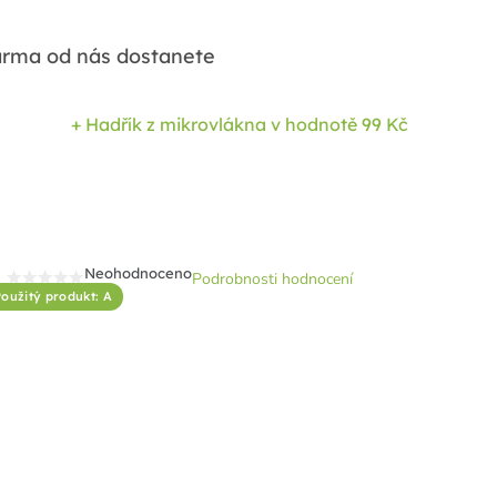
rma od nás dostanete
+ Hadřík z mikrovlákna
v hodnotě 99 Kč
Neohodnoceno
Podrobnosti hodnocení
Průměrné
oužitý produkt: A
hodnocení
produktu
je
0,0
z
5
hvězdiček.