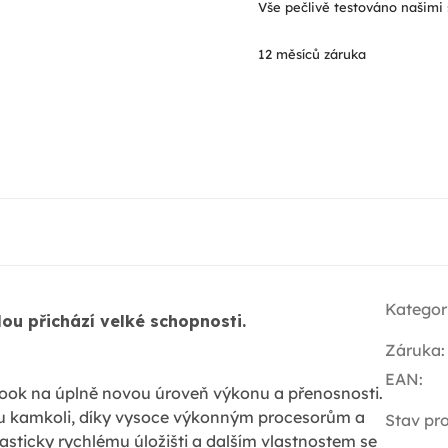
Vše pečlivě testováno našimi 
12 měsíců záruka
Kategor
lou přichází velké schopnosti.
Záruka
:
EAN
:
ok na úplně novou úroveň výkonu a přenosnosti.
u kamkoli, díky vysoce výkonným procesorům a
Stav pr
tasticky rychlému úložišti a dalším vlastnostem se