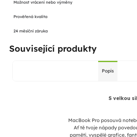
Možnost vrácení nebo výměny
Prověřená kvalita
24 měsíční záruka
Související produkty
Popis
S velkou si
MacBook Pro posouvá notebo
Ať tě tvoje nápady povedo
paměti, vyspělé grafice, fan