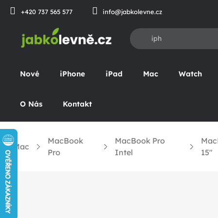
Přejít
+420 737 565 577
info@jabkolevne.cz
na
obsah
Nové
iPhone
iPad
Mac
Watch
O Nás
Kontakt
MacBook
MacBook Pro
MacB
Mac
omů
Pro
Intel
15"