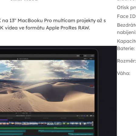
Otisk pr
Face ID
 X na 13" MacBooku Pro multicam projekty až s
Bezdrát
4K videa ve formátu Apple ProRes RAW.
nabíjení
Kapacit
Baterie
:
Rozměr
:
Váha
: