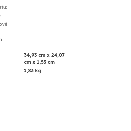
stu
:
:
ové
:
a
34,93 cm x 24,07
cm x 1,55 cm
1,83 kg