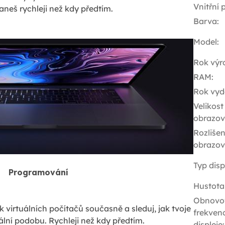
Vnitřní
neš rychleji než kdy předtím.
Barva
:
Model
:
Rok výr
RAM
:
Rok vyd
Velikost
obrazov
Rozlišen
obrazov
Typ disp
Programování
Hustota
Obnovo
k virtuálních počítačů současně a sleduj, jak tvoje
frekven
ální podobu. Rychleji než kdy předtím.
displeje
: