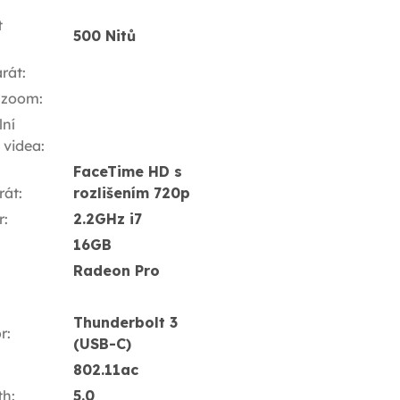
t
500 Nitů
rát
:
 zoom
:
ní
í videa
:
FaceTime HD s
rát
:
rozlišením 720p
r
:
2.2GHz i7
16GB
Radeon Pro
Thunderbolt 3
r
:
(USB-C)
802.11ac
th
:
5.0