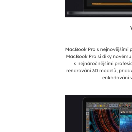
MacBook Pro s nejnovějšími p
MacBook Pro si díky novému 
s nejnáročnějšími profesi
rendrování 3D modelů, přidáv
enkódování v