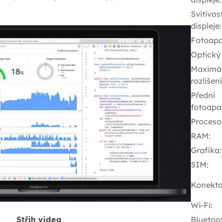
Svítivos
displeje
:
Fotoapa
Optický
Maximál
rozlišen
Přední
fotoapa
Proceso
RAM
:
Grafika
:
SIM
:
Konekto
Wi-Fi
:
Bluetoo
Střih videa