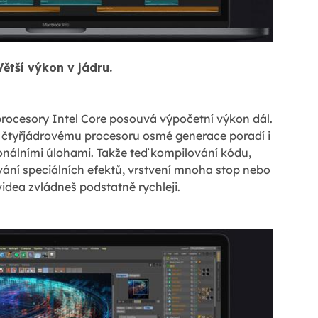
Větší výkon v jádru.
rocesory Intel Core posouvá výpočetní výkon dál.
čtyřjádrovému procesoru osmé generace poradí i
onálními úlohami. Takže teď kompilování kódu,
ání speciálních efektů, vrstvení mnoha stop nebo
idea zvládneš podstatně rychleji.