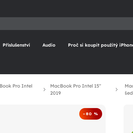
Příslušenství
Audio
Proč si koupit použitý iPhon
ook Pro Intel
MacBook Pro Intel 15"
Mac
2019
šed
–80 %