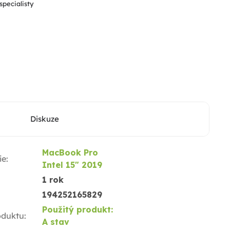
specialisty
Diskuze
MacBook Pro
ie
:
Intel 15" 2019
1 rok
194252165829
Použitý produkt:
oduktu
:
A stav