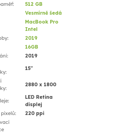
 paměť
:
512 GB
Vesmírně šedá
MacBook Pro
Intel
oby
:
2019
16GB
ání
:
2019
15"
ky
:
í
2880 x 1800
ky
:
LED Retina
leje
:
displej
 pixelů
:
220 ppi
vací
ce