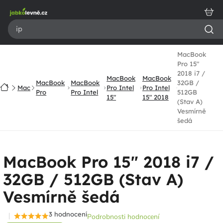
Přejít
na
obsah
MacBook
Pro 15"
2018 i7 /
MacBook
MacBook
MacBook
MacBook
32GB /
Domů
Mac
Pro Intel
Pro Intel
Pro
Pro Intel
512GB
15"
15" 2018
(Stav A)
Vesmírně
šedá
MacBook Pro 15" 2018 i7 /
32GB / 512GB (Stav A)
Vesmírně šedá
3 hodnocení
Podrobnosti hodnocení
Průměrné