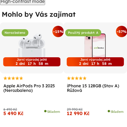
High-contrast mode
Mohlo by Vás zajímat
-15%
-57%
Nerozbaleno
Použitý produkt: A
Jarní výprodej ještě
Jarní výprodej ještě
2
dni
17
h
58
m
2
dni
17
h
58
m
Apple AirPods Pro 3 2025
iPhone 15 128GB (Stav A)
(Nerozbaleno)
Růžová
6 490 Kč
29 990 Kč
Skladem
Skladem
5 490 Kč
12 990 Kč