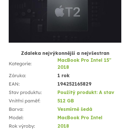
Zdaleka nejvýkonnější a nejvšestran
MacBook Pro Intel 15"
Kategorie
:
2018
Záruka
:
1 rok
EAN
:
194252165829
Stav produktu
:
Použitý produkt: A stav
Vnitřní paměť
:
512 GB
Barva
:
Vesmírně šedá
Model
:
MacBook Pro Intel
Rok výroby
:
2018