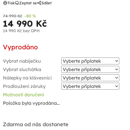
Tisk
Zeptat se
Sdílet
74 990 Kč
–80 %
14 990 Kč
14 990 Kč
bez DPH
Měrná
Vyprodáno
cena:
Vybrat nabíječku
Vybrat sluchátka
Nálepky na klávesnici
Prodloužení záruky
Možnosti doručení
Položka byla vyprodána…
Zdarma od nás dostanete