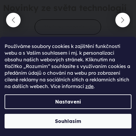
Novinky ze světa technologií
Přejít do magazínu
Používáme soubory cookies k zajištění funkčnosti
webu a s Vaším souhlasem i mj. k personalizaci
obsahu našich webových stránek. Kliknutím na
tlačítko „Rozumím“ souhlasíte s využívaním cookies a
předáním údajů o chování na webu pro zobrazení
cílené reklamy na sociálních sítích a reklamních sítích
90 %
spokojení zákazníci
na dalších webech. Více informací
zde
.
428
hodnocení
Nastavení
maximální spokojenost
Souhlasím
22.06.2025