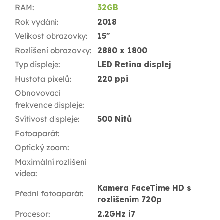
RAM
:
32GB
Rok vydání
:
2018
Velikost obrazovky
:
15"
Rozlišení obrazovky
:
2880 x 1800
Typ displeje
:
LED Retina displej
Hustota pixelů
:
220 ppi
Obnovovací
frekvence displeje
:
Svítivost displeje
:
500 Nitů
Fotoaparát
:
Optický zoom
:
Maximální rozlišení
videa
:
Kamera FaceTime HD s
Přední fotoaparát
:
rozlišením 720p
Procesor
:
2.2GHz i7