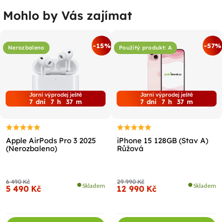
Mohlo by Vás zajímat
-15%
-57%
Nerozbaleno
Použitý produkt: A
Jarní výprodej ještě
Jarní výprodej ještě
7
dni
7
h
37
m
7
dni
7
h
37
m
Apple AirPods Pro 3 2025
iPhone 15 128GB (Stav A)
(Nerozbaleno)
Růžová
6 490 Kč
29 990 Kč
Skladem
Skladem
5 490 Kč
12 990 Kč