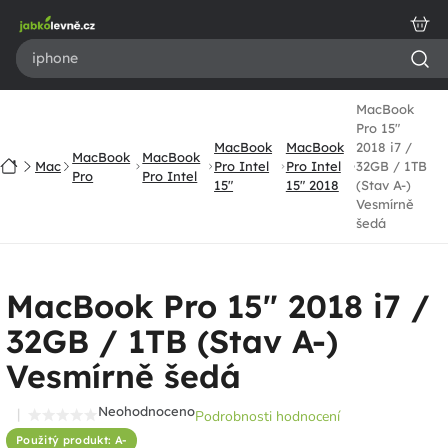
Přejít
na
obsah
MacBook
Pro 15"
MacBook
MacBook
2018 i7 /
MacBook
MacBook
Domů
Mac
Pro Intel
Pro Intel
32GB / 1TB
Pro
Pro Intel
15"
15" 2018
(Stav A-)
Vesmírně
šedá
MacBook Pro 15" 2018 i7 /
32GB / 1TB (Stav A-)
Vesmírně šedá
Neohodnoceno
Podrobnosti hodnocení
Průměrné
Použitý produkt: A-