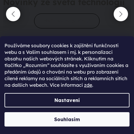
Novinky ze světa technologií
Přejít do magazínu
Používáme soubory cookies k zajištění funkčnosti
webu a s Vaším souhlasem i mj. k personalizaci
obsahu našich webových stránek. Kliknutím na
tlačítko „Rozumím“ souhlasíte s využívaním cookies a
předáním údajů o chování na webu pro zobrazení
90 %
spokojení zákazníci
cílené reklamy na sociálních sítích a reklamních sítích
428
hodnocení
na dalších webech. Více informací
zde
.
Nastavení
maximální spokojenost
22.06.2025
Souhlasím