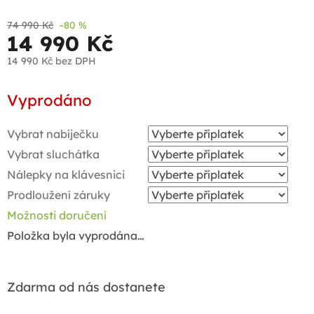
74 990 Kč
–80 %
14 990 Kč
14 990 Kč
bez DPH
Měrná
Vyprodáno
cena:
Vybrat nabíječku
Vybrat sluchátka
Nálepky na klávesnici
Prodloužení záruky
Možnosti doručení
Položka byla vyprodána…
Zdarma od nás dostanete