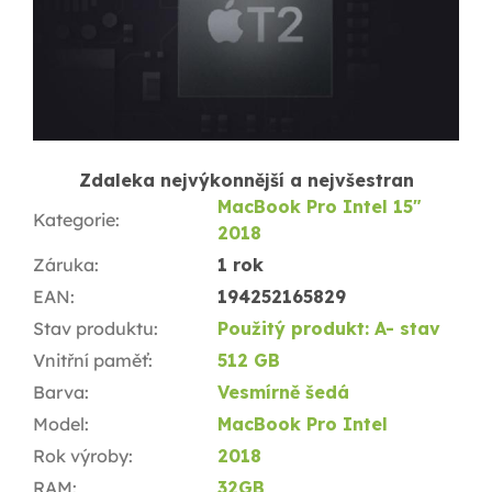
Zdaleka nejvýkonnější a nejvšestran
MacBook Pro Intel 15"
Kategorie
:
2018
Záruka
:
1 rok
EAN
:
194252165829
Stav produktu
:
Použitý produkt: A- stav
Vnitřní paměť
:
512 GB
Barva
:
Vesmírně šedá
Model
:
MacBook Pro Intel
Rok výroby
:
2018
RAM
:
32GB