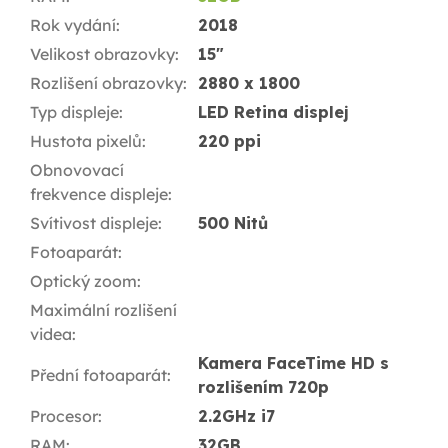
Rok vydání
:
2018
Velikost obrazovky
:
15"
Rozlišení obrazovky
:
2880 x 1800
Typ displeje
:
LED Retina displej
Hustota pixelů
:
220 ppi
Obnovovací
frekvence displeje
:
Svítivost displeje
:
500 Nitů
Fotoaparát
:
Optický zoom
:
Maximální rozlišení
videa
:
Kamera FaceTime HD s
Přední fotoaparát
:
rozlišením 720p
Procesor
:
2.2GHz i7
RAM
:
32GB