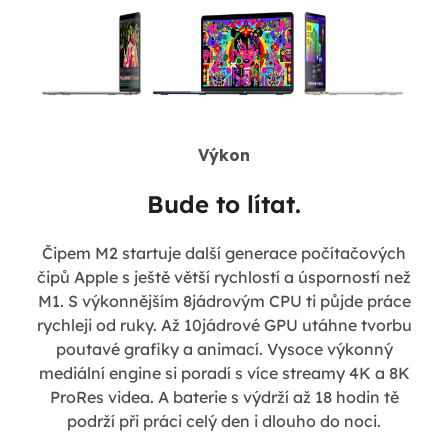
Výkon
Bude to lítat.
Čipem M2 startuje další generace počítačových
čipů Apple s ještě větší rychlostí a úsporností než
M1. S výkonnějším 8jádrovým CPU ti půjde práce
rychleji od ruky. Až 10jádrové GPU utáhne tvorbu
poutavé grafiky a animací. Vysoce výkonný
mediální engine si poradí s více streamy 4K a 8K
ProRes videa. A baterie s výdrží až 18 hodin tě
podrží při práci celý den i dlouho do noci.