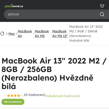
Přejít
na
obsah
MacBook Air 13" 2022
MacBook
MacBook
MacBook
M2 / 8GB / 256GB
Domů
Mac
Air
Air M2
Air M2 13"
(Nerozbaleno)
Hvězdně bílá
MacBook Air 13" 2022 M2 /
8GB / 256GB
(Nerozbaleno) Hvězdně
bílá
10 hodnocení
Podrobnosti hodnocení
Průměrné
Nerozbaleno
hodnocení