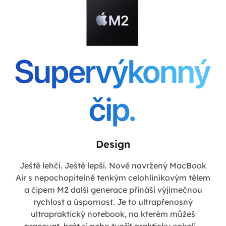
Design
Ještě lehčí. Ještě lepší. Nově navržený MacBook
Air s nepochopitelně tenkým celohliníkovým tělem
a čipem M2 další generace přináší výjimečnou
rychlost a úspornost. Je to ultrapřenosný
ultrapraktický notebook, na kterém můžeš
pracovat, hrát si nebo tvořit prakticky cokoli –