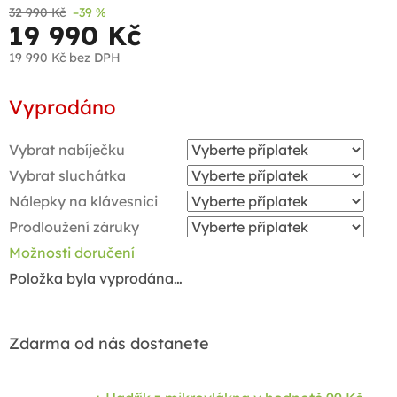
32 990 Kč
–39 %
19 990 Kč
19 990 Kč
bez DPH
Měrná
Vyprodáno
cena:
Vybrat nabíječku
Vybrat sluchátka
Nálepky na klávesnici
Prodloužení záruky
Možnosti doručení
Položka byla vyprodána…
Zdarma od nás dostanete