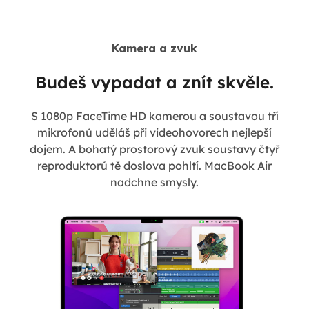
Kamera a zvuk
Budeš vypadat a znít skvěle.
S 1080p FaceTime HD kamerou a soustavou tří
mikrofonů uděláš při videohovorech nejlepší
dojem. A bohatý prostorový zvuk soustavy čtyř
reproduktorů tě doslova pohltí. MacBook Air
nadchne smysly.