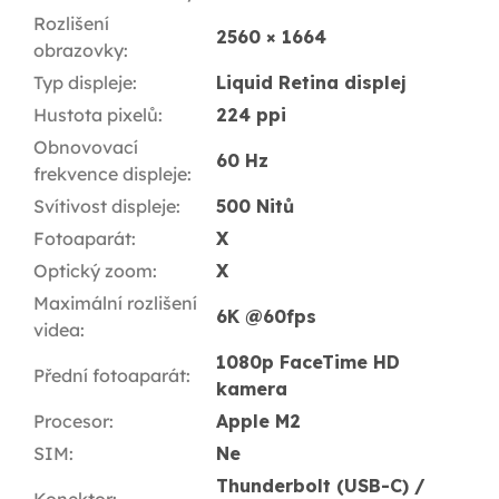
Rozlišení
2560 × 1664
obrazovky
:
Typ displeje
:
Liquid Retina displej
Hustota pixelů
:
224 ppi
Obnovovací
60 Hz
frekvence displeje
:
Svítivost displeje
:
500 Nitů
Fotoaparát
:
X
Optický zoom
:
X
Maximální rozlišení
6K @60fps
videa
:
1080p FaceTime HD
Přední fotoaparát
:
kamera
Procesor
:
Apple M2
SIM
:
Ne
Thunderbolt (USB-C) /
Konektor
: