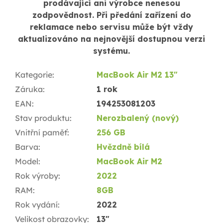
prodávající ani výrobce nenesou
zodpovědnost. Při předání zařízení do
reklamace nebo servisu může být vždy
aktualizováno na nejnovější dostupnou verzi
systému.
Kategorie
:
MacBook Air M2 13"
Záruka
:
1 rok
EAN
:
194253081203
Stav produktu
:
Nerozbalený (nový)
Vnitřní paměť
:
256 GB
Barva
:
Hvězdně bílá
Model
:
MacBook Air M2
Rok výroby
:
2022
RAM
:
8GB
Rok vydání
:
2022
Velikost obrazovky
:
13"