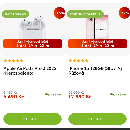
-15%
-57%
Nerozbaleno
Použitý produkt: A
Jarní výprodej ještě
Jarní výprodej ještě
2
dni
19
h
22
m
2
dni
19
h
22
m
Apple AirPods Pro 3 2025
iPhone 15 128GB (Stav A)
(Nerozbaleno)
Růžová
6 490 Kč
29 990 Kč
Skladem
Skladem
5 490 Kč
12 990 Kč
DETAIL
DETAIL