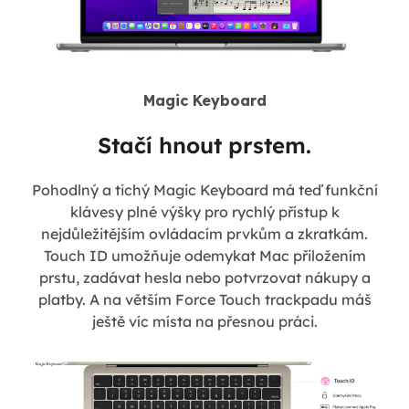
Magic Keyboard
Stačí hnout prstem.
Pohodlný a tichý Magic Keyboard má teď funkční
klávesy plné výšky pro rychlý přístup k
nejdůležitějším ovládacím prvkům a zkratkám.
Touch ID umožňuje odemykat Mac přiložením
prstu, zadávat hesla nebo potvrzovat nákupy a
platby. A na větším Force Touch trackpadu máš
ještě víc místa na přesnou práci.