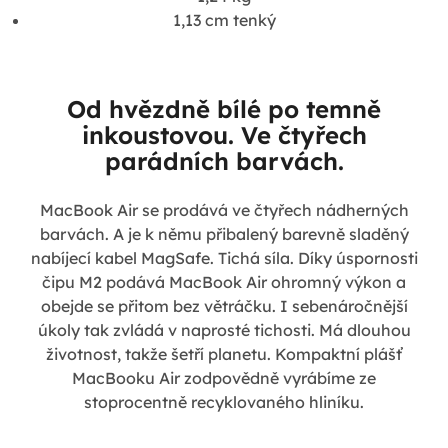
1,13 cm tenký
Od hvězdně bílé po temně
inkoustovou. Ve čtyřech
parádních barvách.
MacBook Air se prodává ve čtyřech nádherných
barvách. A je k němu přibalený barevně sladěný
nabíjecí kabel MagSafe. Tichá síla. Díky úspornosti
čipu M2 podává MacBook Air ohromný výkon a
obejde se přitom bez větráčku. I sebenáročnější
úkoly tak zvládá v naprosté tichosti. Má dlouhou
životnost, takže šetří planetu. Kompaktní plášť
MacBooku Air zodpovědně vyrábíme ze
stoprocentně recyklovaného hliníku.