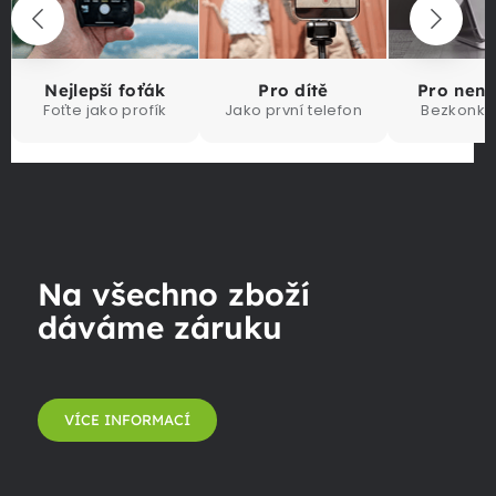
Nejlepší foťák
Pro dítě
Pro nen
Foťte jako profík
Jako první telefon
Bezkonku
Na všechno zboží
dáváme záruku
VÍCE INFORMACÍ