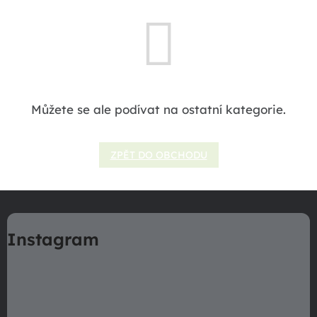
Můžete se ale podívat na ostatní kategorie.
ZPĚT DO OBCHODU
Z
á
Instagram
p
a
t
í