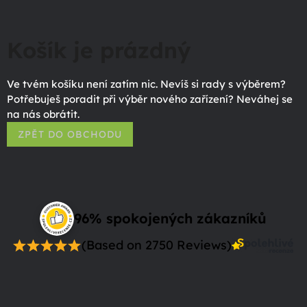
Košík je prázdný
Ve tvém košíku není zatím nic. Nevíš si rady s výběrem?
Potřebuješ poradit při výběr nového zařízení? Neváhej se
na nás obrátit.
ZPĚT DO OBCHODU
96% spokojených zákazníků
(Based on 2750 Reviews)