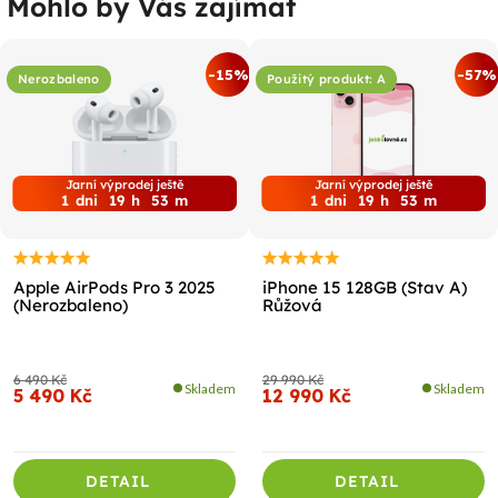
Mohlo by Vás zajímat
-15%
-57%
Nerozbaleno
Použitý produkt: A
Jarní výprodej ještě
Jarní výprodej ještě
1
dni
19
h
53
m
1
dni
19
h
53
m
Apple AirPods Pro 3 2025
iPhone 15 128GB (Stav A)
(Nerozbaleno)
Růžová
6 490 Kč
29 990 Kč
Skladem
Skladem
5 490 Kč
12 990 Kč
DETAIL
DETAIL