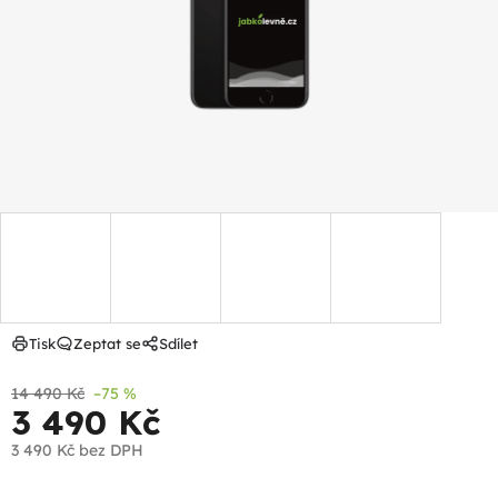
hvězdiček.
Tisk
Zeptat se
Sdílet
14 490 Kč
–75 %
3 490 Kč
3 490 Kč
bez DPH
Měrná