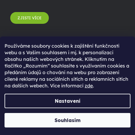
ZJISTI VÍCE
Používáme soubory cookies k zajištění funkčnosti
webu a s Vaším souhlasem i mj. k personalizaci
obsahu našich webových stránek. Kliknutím na
tlačítko „Rozumím“ souhlasíte s využívaním cookies a
předáním údajů o chování na webu pro zobrazení
cílené reklamy na sociálních sítích a reklamních sítích
na dalších webech. Více informací
zde
.
Poznej náš tým
Nastavení
Jabkolevně
Souhlasím