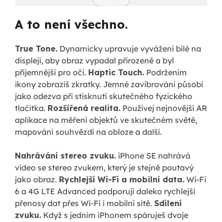
A to není všechno.
True Tone.
Dynamicky upravuje vyvážení bílé na
displeji, aby obraz vypadal přirozeně a byl
příjemnější pro oči.
Haptic Touch.
Podržením
ikony zobrazíš zkratky. Jemné zavibrování působí
jako odezva při stisknutí skutečného fyzického
tlačítka.
Rozšířená realita.
Používej nejnovější AR
aplikace na měření objektů ve skutečném světě,
mapování souhvězdí na obloze a další.
Nahrávání stereo zvuku.
iPhone SE nahrává
video se stereo zvukem, který je stejně poutavý
jako obraz.
Rychlejší Wi-Fi a mobilní data.
Wi-Fi
6 a 4G LTE Advanced podporují daleko rychlejší
přenosy dat přes Wi-Fi i mobilní sítě.
Sdílení
zvuku.
Když s jedním iPhonem spáruješ dvoje