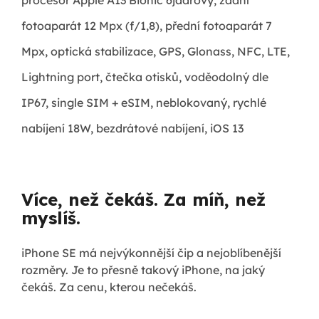
procesor Apple A13 Bionic 6jádrový, zadní
fotoaparát 12 Mpx (f/1,8), přední fotoaparát 7
Mpx, optická stabilizace, GPS, Glonass, NFC, LTE,
Lightning port, čtečka otisků, voděodolný dle
IP67, single SIM + eSIM, neblokovaný, rychlé
nabíjení 18W, bezdrátové nabíjení, iOS 13
Více, než čekáš. Za míň, než
myslíš.
iPhone SE má nejvýkonnější čip a nejoblíbenější
rozměry. Je to přesně takový iPhone, na jaký
čekáš. Za cenu, kterou nečekáš.