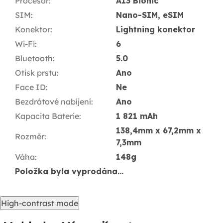
Procesor
:
A13 Bionic
SIM
:
Nano-SIM, eSIM
Konektor
:
Lightning konektor
Wi-Fi
:
6
Bluetooth
:
5.0
Otisk prstu
:
Ano
Face ID
:
Ne
Bezdrátové nabíjení
:
Ano
Kapacita Baterie
:
1 821 mAh
138,4mm x 67,2mm x
Rozměr
:
7,3mm
Váha
:
148g
Položka byla vyprodána…
High-contrast mode