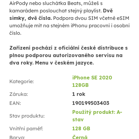
AirPody nebo sluchátka Beats, můžeš s
kamarádem poslouchat stejný playlist.
Dvě
simky, dvě čísla.
Podpora dvou SIM včetně eSIM
umožňuje mít na stejném iPhonu pracovní i osobní
číslo.
Zařízení pochází z oficiální české distribuce s
plnou podporou autorizovaného servisu na
dva roky. Menu v českém jazyce.
iPhone SE 2020
Kategorie
:
128GB
Záruka
:
1 rok
EAN
:
190199503403
Použitý produkt: A-
Stav produktu
:
stav
Vnitřní paměť
:
128 GB
Barva
:
Černá