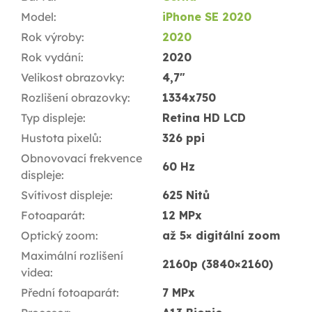
Model
:
iPhone SE 2020
Rok výroby
:
2020
Rok vydání
:
2020
Velikost obrazovky
:
4,7"
Rozlišení obrazovky
:
1334x750
Typ displeje
:
Retina HD LCD
Hustota pixelů
:
326 ppi
Obnovovací frekvence
60 Hz
displeje
:
Svítivost displeje
:
625 Nitů
Fotoaparát
:
12 MPx
Optický zoom
:
až 5× digitální zoom
Maximální rozlišení
2160p (3840×2160)
videa
:
Přední fotoaparát
:
7 MPx