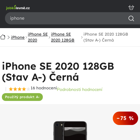
Přejít
na
obsah
iPhone SE
iPhone SE
iPhone SE 2020 128GB
Domů
iPhone
2020
2020 128GB
(Stav A-) Černá
iPhone SE 2020 128GB
(Stav A-) Černá
16 hodnocení
Podrobnosti hodnocení
Průměrné
Použitý produkt: A-
hodnocení
produktu
je
–75 %
4,4
z
5