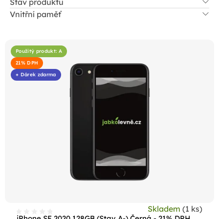
Stav produktu
Vnitřní paměť
V
ý
Použitý produkt: A
p
21% DPH
i
+ Dárek zdarma
s
p
r
o
d
u
k
t
ů
Skladem
(1 ks)
iPhone SE 2020 128GB (Stav A-) Černá - 21% DPH