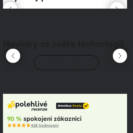
Novinky ze světa technologií
Přejít do magazínu
90 %
spokojení zákazníci
428
hodnocení