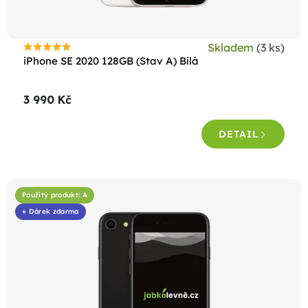
Skladem
(3 ks)
Průměrné
iPhone SE 2020 128GB (Stav A) Bílá
hodnocení
produktu
3 990 Kč
je
4,8
DETAIL
z
5
hvězdiček.
Použitý produkt: A
+ Dárek zdarma