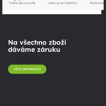
Foťte jako profík
Jako první telefon
Bezkonku
Na všechno zboží
dáváme záruku
VÍCE INFORMACÍ