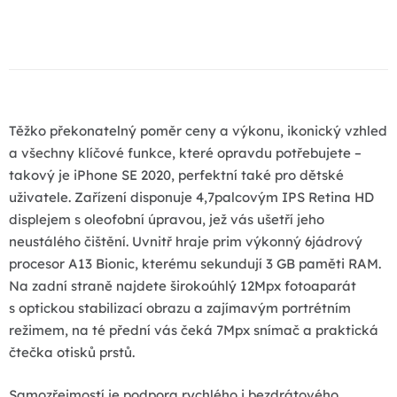
O
v
l
á
d
a
Těžko překonatelný poměr ceny a výkonu, ikonický vzhled
c
a všechny klíčové funkce, které opravdu potřebujete –
í
takový je iPhone SE 2020, perfektní také pro dětské
p
uživatele. Zařízení disponuje 4,7palcovým IPS Retina HD
r
displejem s oleofobní úpravou, jež vás ušetří jeho
v
neustálého čištění. Uvnitř hraje prim výkonný 6jádrový
k
procesor A13 Bionic, kterému sekundují 3 GB paměti RAM.
y
Na zadní straně najdete širokoúhlý 12Mpx fotoaparát
v
s optickou stabilizací obrazu a zajímavým portrétním
ý
režimem, na té přední vás čeká 7Mpx snímač a praktická
p
čtečka otisků prstů.
i
Samozřejmostí je podpora rychlého i bezdrátového