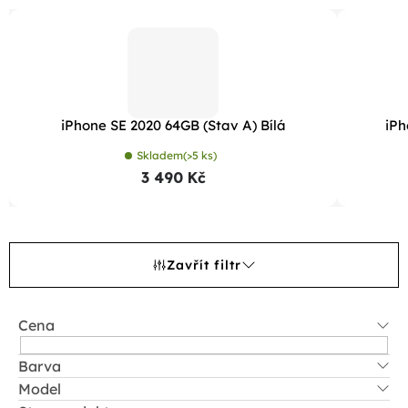
iPhone SE 2020 64GB (Stav A) Bílá
iPh
Skladem
(>5 ks)
3 490 Kč
Zavřít filtr
Cena
Barva
Model