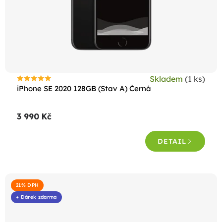
Skladem
(1 ks)
Průměrné
iPhone SE 2020 128GB (Stav A) Černá
hodnocení
produktu
3 990 Kč
je
4,6
DETAIL
z
5
hvězdiček.
21% DPH
+ Dárek zdarma