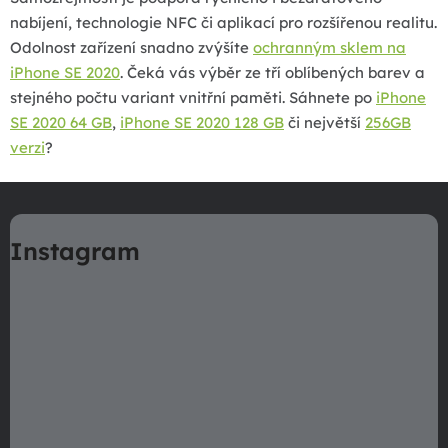
s
u
nabíjení, technologie NFC či aplikací pro rozšířenou realitu.
Odolnost zařízení snadno zvýšíte
ochranným sklem na
iPhone SE 2020
. Čeká vás výběr ze tří oblíbených barev a
stejného počtu variant vnitřní paměti. Sáhnete po
iPhone
SE 2020 64 GB
,
iPhone SE 2020 128 GB
či největší
256GB
verzi
?
Z
á
Instagram
p
a
t
í