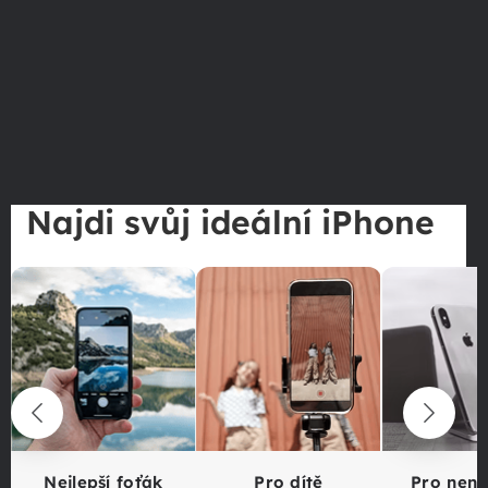
Najdi svůj ideální iPhone
Nejlepší foťák
Pro dítě
Pro nen