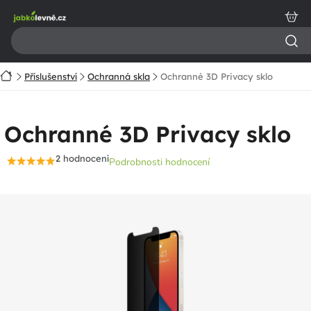
Přejít
na
obsah
Domů
Příslušenství
Ochranná skla
Ochranné 3D Privacy sklo
Ochranné 3D Privacy sklo
2 hodnocení
Podrobnosti hodnocení
Průměrné
hodnocení
produktu
je
4,5
z
5
hvězdiček.