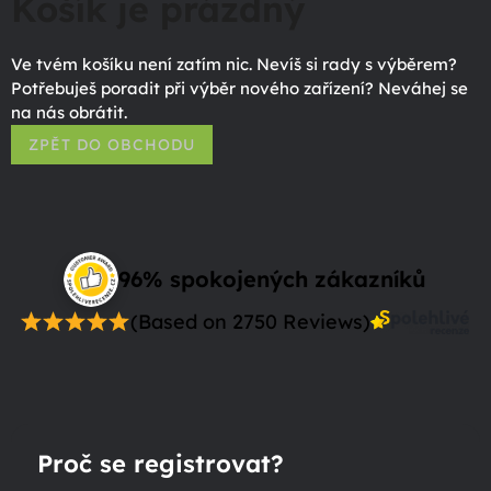
Košík je prázdný
Ve tvém košíku není zatím nic. Nevíš si rady s výběrem?
Potřebuješ poradit při výběr nového zařízení? Neváhej se
na nás obrátit.
ZPĚT DO OBCHODU
96% spokojených zákazníků
(Based on 2750 Reviews)
Proč se registrovat?