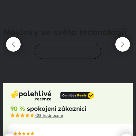
Novinky ze světa technologií
Přejít do magazínu
90 %
spokojení zákazníci
428
hodnocení