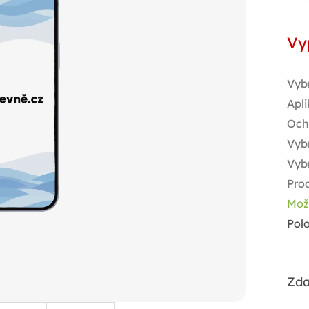
Měr
cen
Vy
Vyb
Apli
Och
Vybr
Vyb
Pro
Mož
Pol
Zda