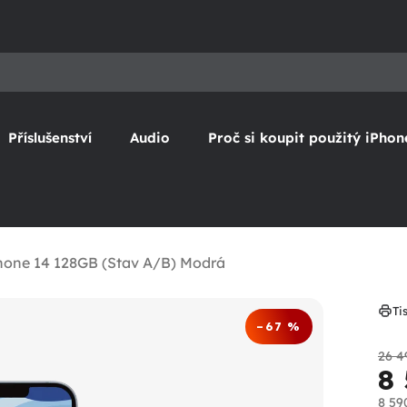
Příslušenství
Audio
Proč si koupit použitý iPhon
hone 14 128GB (Stav A/B) Modrá
Ti
–67 %
26 4
8
8 59