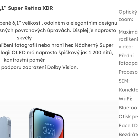
,1" Super Retina XDR
Optický
zoom
:
líbené 6,1" velikosti, odolném a elegantním designu
rásných povrchových úpravách. Displej je naprosto
Maximál
skvělý
rozlišení
lížení fotografií nebo hraní her. Nádherný Super
videa
:
ologií OLED má naprosto špičkový jas 1 200 nitů,
Přední
kontrastní poměr
fotoapa
a podporu zobrazení Dolby Vision.
Proceso
SIM
:
Konekto
Wi-Fi
:
Bluetoo
Otisk pr
Face ID
Bezdrát