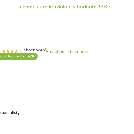
+ Hadřík z mikrovlákna
v hodnotě 99 Kč
7 hodnocení
Podrobnosti hodnocení
Průměrné
Použitý produkt: A/B
hodnocení
produktu
je
4,4
z
5
hvězdiček.
specialisty