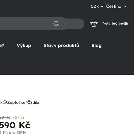
CZK
Čeština
Prázdný košík
NÁKUPNÍ
KOŠÍK
e?
Výkup
Stavy produktů
Blog
sk
Zeptat se
Sdílet
90 Kč
–67 %
 590 Kč
0 Kč
bez DPH