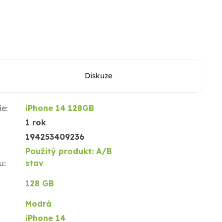
Diskuze
ie
:
iPhone 14 128GB
1 rok
194253409236
Použitý produkt: A/B
u
:
stav
128 GB
Modrá
iPhone 14