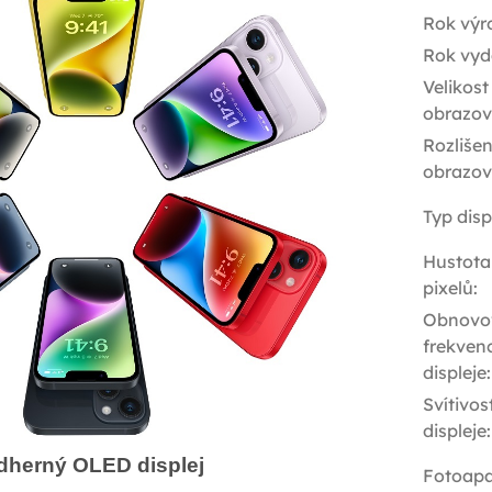
Rok výr
Rok vyd
Velikost
obrazov
Rozlišen
obrazov
Typ disp
Hustota
pixelů
:
Obnovo
frekven
displeje
:
Svítivos
displeje
:
dherný OLED displej
Fotoapa