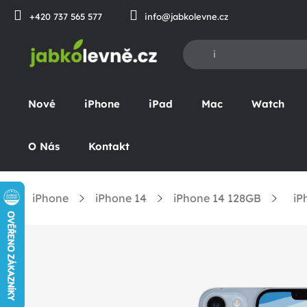
Přejít
+420 737 565 577
info@jabkolevne.cz
na
obsah
Nové
iPhone
iPad
Mac
Watch
O Nás
Kontakt
iPhone
iPhone 14
iPhone 14 128GB
iP
Domů