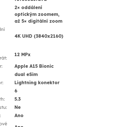
2× oddálení
optickým zoomem,
až 5× digitální zoom
ní
4K UHD (3840x2160)
12 MPx
rát
:
r
:
Apple A15 Bionic
dual eSim
r
:
Lightning konektor
6
th
:
5.3
stu
:
Ne
:
Ano
ové