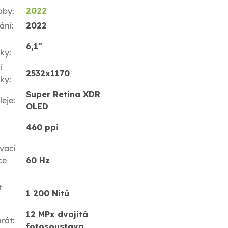
oby
:
2022
ání
:
2022
6,1"
ky
:
í
2532x1170
ky
:
Super Retina XDR
leje
:
OLED
460 ppi
vací
ce
60 Hz
t
1 200 Nitů
12 MPx dvojitá
rát
:
fotosoustava