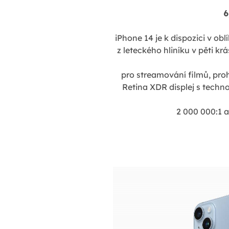
6
iPhone 14 je k dispozici v ob
z leteckého hliníku v pěti k
pro streamování filmů, proh
Retina XDR displej s techn
2 000 000:1 