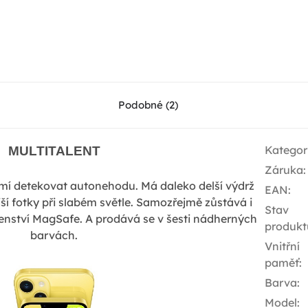
Podobné (2)
Kategor
MULTITALENT
Záruka
:
mí detekovat autonehodu. Má daleko delší výdrž
EAN
:
jší fotky při slabém světle. Samozřejmě zůstává i
Stav
enství MagSafe. A prodává se v šesti nádherných
produkt
barvách.
Vnitřní
paměť
:
Barva
:
Model
: