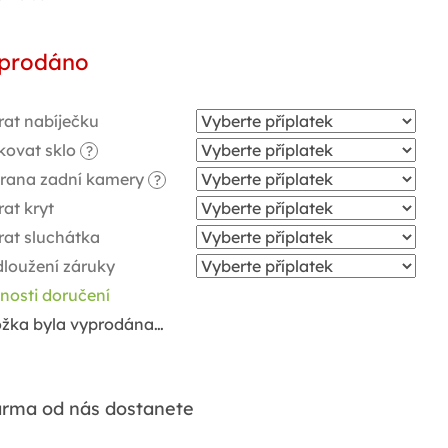
ná
a:
prodáno
rat nabíječku
kovat sklo
?
rana zadní kamery
?
at kryt
rat sluchátka
dloužení záruky
nosti doručení
ožka byla vyprodána…
rma od nás dostanete