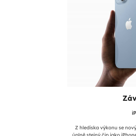
Záv
i
Z hlediska výkonu se nový
úplně stejný čip jako iPhon