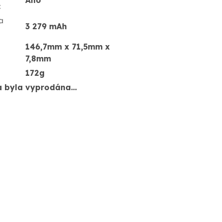
Ano
:
a
3 279 mAh
146,7mm x 71,5mm x
7,8mm
172g
a byla vyprodána…