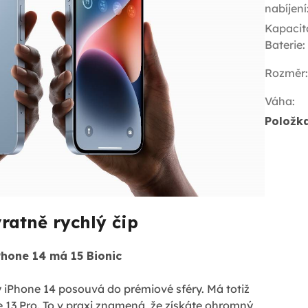
nabíjení
Kapacit
Baterie
:
Rozměr
:
Váha
:
Položk
ratně rychlý čip
Phone 14 má 15 Bionic
 iPhone 14 posouvá do prémiové sféry. Má totiž
e 13 Pro. To v praxi znamená, že získáte ohromný