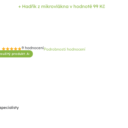
+ Hadřík z mikrovlákna
v hodnotě 99 Kč
9 hodnocení
Podrobnosti hodnocení
Průměrné
oužitý produkt: A-
hodnocení
produktu
je
4,8
z
5
hvězdiček.
specialisty