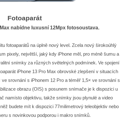
Fotoaparát
 Max nabídne luxusní 12Mpx fotosoustava.
u fotoaparátů na úplně nový level. Zcela nový širokoúhlý
µm pixely, největší, jaký kdy iPhone měl, pro méně šumu a
valitní snímky za různých světelných podmínek. Ve spojení
fotoaparát iPhone 13 Pro Max obrovské zlepšení v situacích
× ve srovnání s iPhonem 12 Pro a téměř 1,5× ve srovnání s
ilizace obrazu (OIS) s posunem snímače je k dispozici u
ač namísto objektivu, takže snímky jsou plynulé a video
vněž budete mít k dispozici 77milimetrový teleobjektiv nebo
meru s novinkovou podporou i makro snímků.