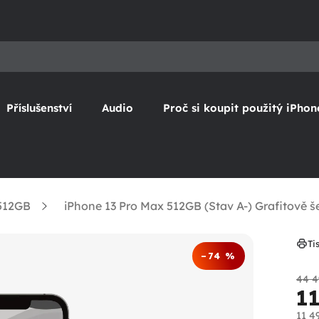
Příslušenství
Audio
Proč si koupit použitý iPhon
 512GB
iPhone 13 Pro Max 512GB (Stav A-) Grafitově 
Ti
–74 %
44 4
1
11 4