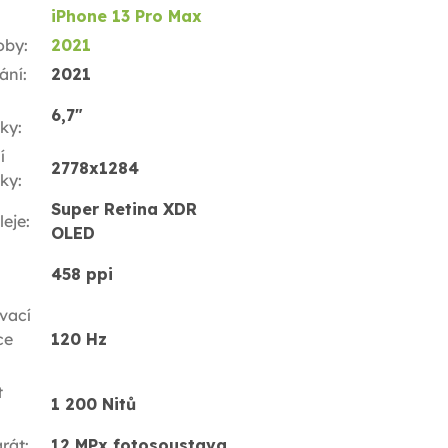
iPhone 13 Pro Max
oby
:
2021
ání
:
2021
6,7"
ky
:
í
2778x1284
ky
:
Super Retina XDR
leje
:
OLED
458 ppi
vací
ce
120 Hz
t
1 200 Nitů
rát
:
12 MPx fotosoustava