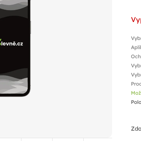
Měr
cen
Vy
Vyb
Apli
Och
Vybr
Vyb
Pro
Mož
Pol
Zda