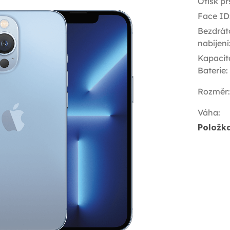
Otisk pr
Face ID
Bezdrát
nabíjení
Kapacit
Baterie
:
Rozměr
:
Váha
:
Položk