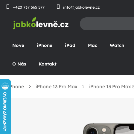
Přejít
+420 737 565 577
info@jabkolevne.cz
na
obsah
Nové
iPhone
iPad
Mac
Watch
O Nás
Kontakt
iPhone
iPhone 13 Pro Max
iPhone 13 Pro Max
omů