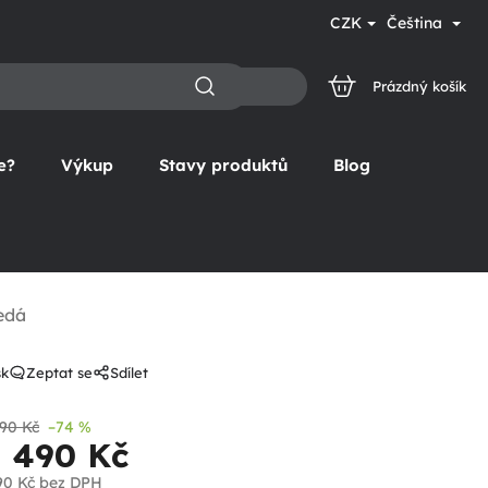
CZK
Čeština
Prázdný košík
NÁKUPNÍ
KOŠÍK
e?
Výkup
Stavy produktů
Blog
šedá
sk
Zeptat se
Sdílet
90 Kč
–74 %
1 490 Kč
90 Kč
bez DPH