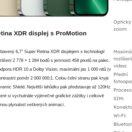
Optický
zoom
:
tina XDR displej s ProMotion
Maximál
bavený 6,7" Super Retina XDR displejem s technologií
rozlišení
lišení 2 778 × 1 284 bodů s jemností 458 pixelů na palec.
videa
:
podpora HDR 10 a Dolby Vision, maximální jas 1 000 nitů (v
Přední
rastní poměr 2 000 000:1. Celou čelní stranu pak kryje
fotoapa
eramic Shield. Největší lahůdku pak představuje až 120Hz
Proceso
eré si vychutnáte výjimečné grafické zážitky i celkově
SIM
:
lnou plynulost veškerých animací.
Konekto
Wi-Fi
:
Bluetoo