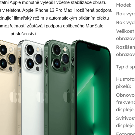
atní Apple mohutně vylepšil včetně stabilizace obrazu
Model
:
 v telefonu Apple iPhone 13 Pro Max i rozšířená podpora
Rok výr
inující filmařský režim s automatickým přidáním efektu
Rok vyd
Samozřejmostí zůstává i podpora oblíbeného MagSafe
Velikost
příslušenství.
obrazov
Rozlišen
obrazov
Typ disp
Hustota
pixelů
:
Obnovo
frekven
displeje
:
Svítivos
displeje
:
Fotoapa