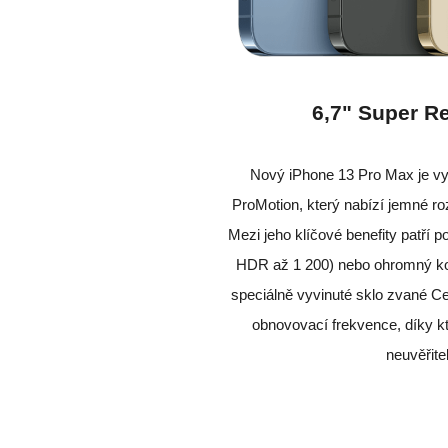
6,7" Super Re
Nový iPhone 13 Pro Max je vy
ProMotion, který nabízí jemné roz
Mezi jeho klíčové benefity patří 
HDR až 1 200) nebo ohromný kont
speciálně vyvinuté sklo zvané C
obnovovací frekvence, díky kt
neuvěřite