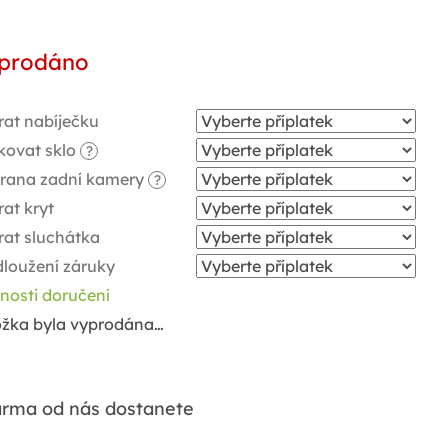
ná
a:
prodáno
rat nabíječku
kovat sklo
?
rana zadní kamery
?
at kryt
rat sluchátka
dloužení záruky
nosti doručení
ožka byla vyprodána…
rma od nás dostanete