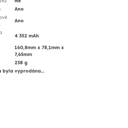
stu
:
Ne
:
Ano
ové
Ano
:
a
4 352 mAh
160,8mm x 78,1mm x
7,65mm
238 g
a byla vyprodána…