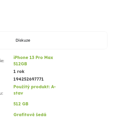
Diskuze
iPhone 13 Pro Max
ie
:
512GB
1 rok
194252697771
Použitý produkt: A-
u
:
stav
512 GB
Grafitově šedá