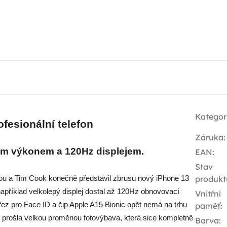
Kategor
ofesionální telefon
Záruka
:
m výkonem a 120Hz displejem.
EAN
:
Stav
produkt
tou a Tim Cook konečně představil zbrusu nový iPhone 13
apříklad velkolepý displej dostal až 120Hz obnovovací
Vnitřní
řez pro Face ID a čip Apple A15 Bionic opět nemá na trhu
paměť
:
ě prošla velkou proměnou fotovýbava, která sice kompletně
Barva
: