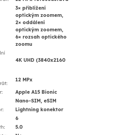
3× přiblížení
optickým zoomem,
2× oddálení
optickým zoomem,
6× rozsah optického
zoomu
ní
4K UHD (3840x2160
12 MPx
rát
:
r
:
Apple A15 Bionic
Nano-SIM, eSIM
r
:
Lightning konektor
6
th
:
5.0