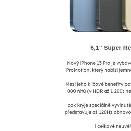
6,1" Super Re
Nový iPhone 13 Pro je vybav
ProMotion, který nabízí jemné
Mezi jeho klíčové benefity p
000 nitů (v HDR až 1 200) n
pak kryje speciálně vyvinut
představuje až 120Hz obnovov
i celkově neuvě