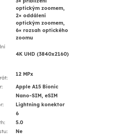
3× přiblížení
optickým zoomem,
2× oddálení
optickým zoomem,
6× rozsah optického
zoomu
ní
4K UHD (3840x2160)
12 MPx
rát
:
r
:
Apple A15 Bionic
Nano-SIM, eSIM
r
:
Lightning konektor
6
th
:
5.0
stu
:
Ne