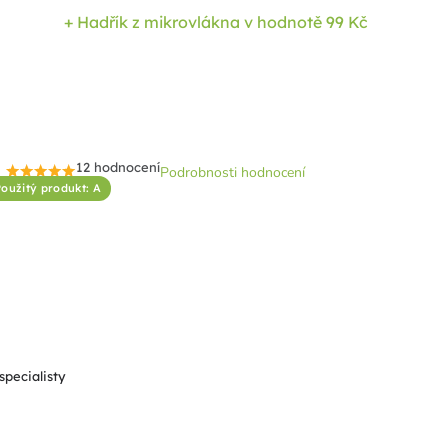
+ Hadřík z mikrovlákna
v hodnotě 99 Kč
12 hodnocení
Podrobnosti hodnocení
Průměrné
oužitý produkt: A
hodnocení
produktu
je
4,6
z
5
hvězdiček.
specialisty