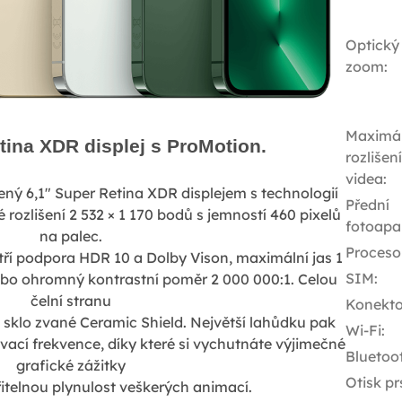
Optický
zoom
:
Maximál
tina XDR displej s ProMotion.
rozlišení
videa
:
ený 6,1" Super Retina XDR displejem s technologií
Přední
 rozlišení 2 532 × 1 170 bodů s jemností 460 pixelů
fotoapa
na palec.
Proceso
atří podpora HDR 10 a Dolby Vison, maximální jas 1
SIM
:
ebo ohromný kontrastní poměr 2 000 000:1. Celou
čelní stranu
Konekto
é sklo zvané Ceramic Shield. Největší lahůdku pak
Wi-Fi
:
ací frekvence, díky které si vychutnáte výjimečné
Bluetoo
grafické zážitky
Otisk pr
řitelnou plynulost veškerých animací.