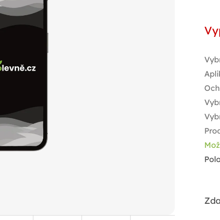
Měr
cen
Vy
Vyb
Apli
Och
Vybr
Vyb
Pro
Mož
Pol
Zda