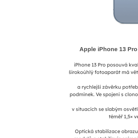
Apple iPhone 13 Pro
iPhone 13 Pro posouvá kval
širokoúhlý fotoaparát má větš
a rychlejší závěrku potře
podmínek. Ve spojení s clono
v situacích se slabým osvětl
téměř 1,5× v
Optická stabilizace obrazu