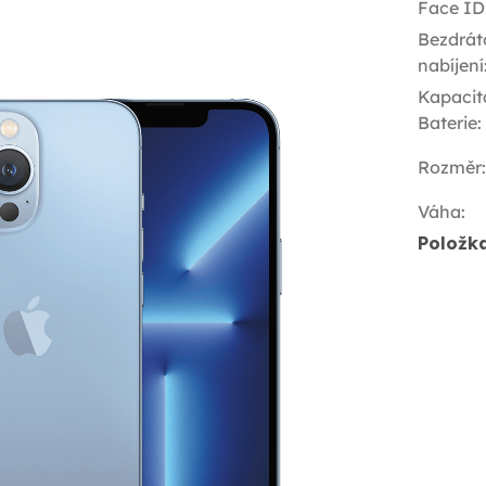
Face ID
Bezdrát
nabíjení
Kapacit
Baterie
:
Rozměr
:
Váha
:
Položk