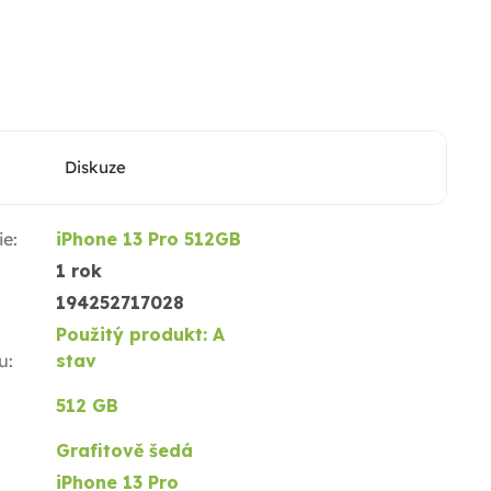
Diskuze
ie
:
iPhone 13 Pro 512GB
1 rok
194252717028
Použitý produkt: A
u
:
stav
512 GB
Grafitově šedá
iPhone 13 Pro