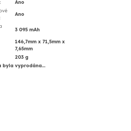
:
Ano
ové
Ano
:
a
3 095 mAh
146,7mm x 71,5mm x
7,65mm
203 g
a byla vyprodána…