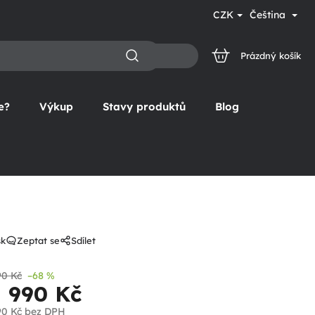
CZK
Čeština
Prázdný košík
NÁKUPNÍ
KOŠÍK
e?
Výkup
Stavy produktů
Blog
sk
Zeptat se
Sdílet
90 Kč
–68 %
1 990 Kč
90 Kč
bez DPH