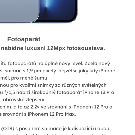
Fotoaparát
 nabídne luxusní 12Mpx fotosoustava.
itu fotoaparátů na úplně nový level. Zcela nový
í snímač s 1,9 µm pixely, největší, jaký kdy iPhone
měl, pro méně šumu
bnou pro kvalitní snímky za různých světelných
u f/1,5 nabízí širokoúhlý fotoaparát iPhone 13 Pro
obrovské zlepšení
ením, a to až 2,2× ve srovnání s iPhonem 12 Pro a
e srovnání s iPhonem 12 Pro Max.
 (OIS) s posunem snímače je k dispozici u obou