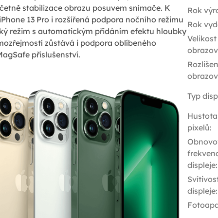
včetně stabilizace obrazu posuvem snímače. K
Rok výr
e iPhone 13 Pro i rozšířená podpora nočního režimu
Rok vyd
řský režim s automatickým přidáním efektu hloubky
Velikost
amozřejmostí zůstává i podpora oblíbeného
obrazov
agSafe příslušenství.
Rozlišen
obrazov
Typ disp
Hustota
pixelů
:
Obnovo
frekven
displeje
:
Svítivos
displeje
:
Fotoapa