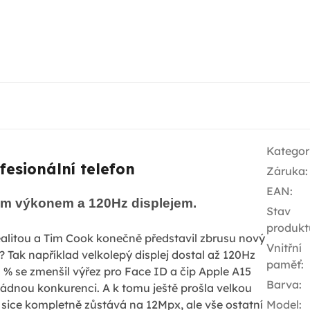
Kategor
fesionální telefon
Záruka
:
EAN
:
m výkonem a 120Hz displejem.
Stav
produkt
alitou a Tim Cook konečně představil zbrusu nový
Vnitřní
? Tak například velkolepý displej dostal až 120Hz
paměť
:
 % se zmenšil výřez pro Face ID a čip Apple A15
Barva
:
ádnou konkurenci. A k tomu ještě prošla velkou
sice kompletně zůstává na 12Mpx, ale vše ostatní
Model
: