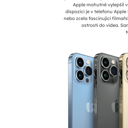
Apple mohutně vylepšil 
dispozici je v telefonu Appl
nebo zcela fascinující filma
ostrosti do videa. S
M