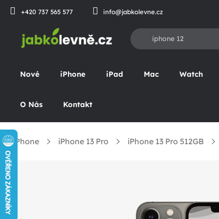
Přejít
+420 737 565 577
info@jabkolevne.cz
na
obsah
Nové
iPhone
iPad
Mac
Watch
O Nás
Kontakt
iPhone
iPhone 13 Pro
iPhone 13 Pro 512GB
omů