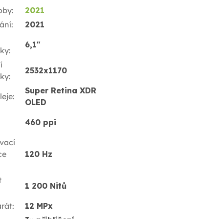
oby
:
2021
ání
:
2021
6,1"
ky
:
í
2532x1170
ky
:
Super Retina XDR
leje
:
OLED
460 ppi
vací
ce
120 Hz
t
1 200 Nitů
rát
:
12 MPx