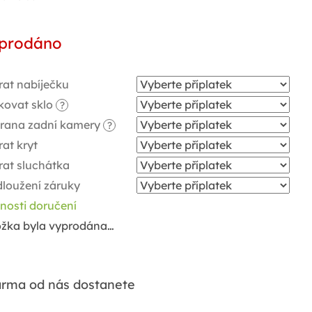
ná
a:
prodáno
rat nabíječku
kovat sklo
?
rana zadní kamery
?
at kryt
rat sluchátka
dloužení záruky
nosti doručení
ožka byla vyprodána…
rma od nás dostanete