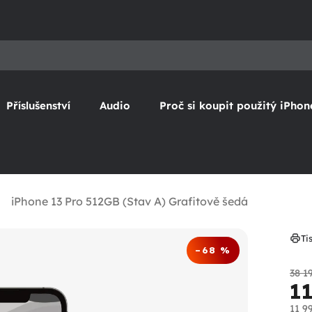
Příslušenství
Audio
Proč si koupit použitý iPhon
iPhone 13 Pro 512GB (Stav A) Grafitově šedá
Ti
–68 %
38 1
1
11 9