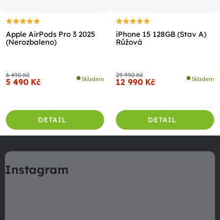
Apple AirPods Pro 3 2025
iPhone 15 128GB (Stav A)
(Nerozbaleno)
Růžová
6 490 Kč
29 990 Kč
Skladem
Skladem
5 490 Kč
12 990 Kč
DETAIL
DETAIL
Z
á
Instagram
p
a
t
í