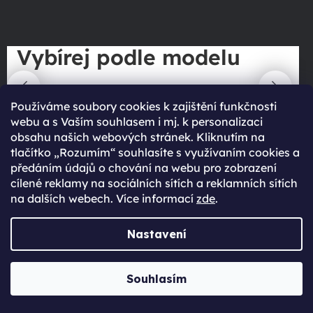
Vybírej podle modelu
Používáme soubory cookies k zajištění funkčnosti
webu a s Vaším souhlasem i mj. k personalizaci
obsahu našich webových stránek. Kliknutím na
tlačítko „Rozumím“ souhlasíte s využívaním cookies a
Novinky ze světa technologií
předáním údajů o chování na webu pro zobrazení
cílené reklamy na sociálních sítích a reklamních sítích
na dalších webech. Více informací
zde
.
Přejít do magazínu
Nastavení
Souhlasím