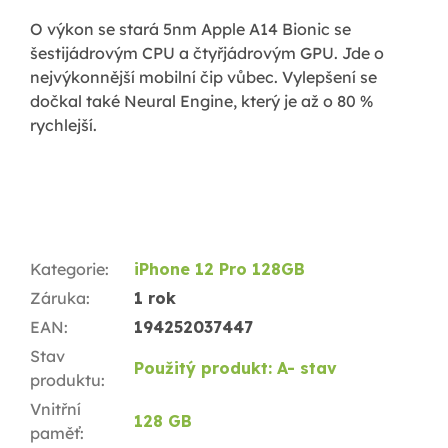
O výkon se stará 5nm Apple A14 Bionic se
šestijádrovým CPU a čtyřjádrovým GPU. Jde o
nejvýkonnější mobilní čip vůbec. Vylepšení se
dočkal také Neural Engine, který je až o 80 %
rychlejší.
Kategorie
:
iPhone 12 Pro 128GB
Záruka
:
1 rok
EAN
:
194252037447
Stav
Použitý produkt: A- stav
produktu
:
Vnitřní
128 GB
paměť
: