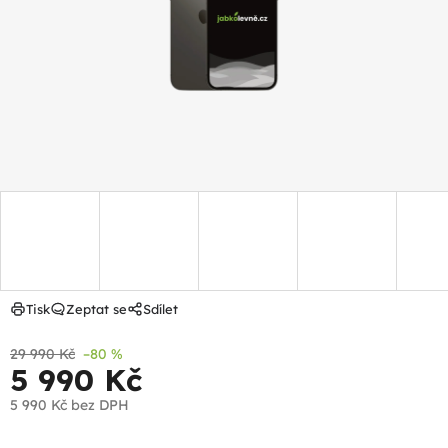
hvězdiček.
Tisk
Zeptat se
Sdílet
29 990 Kč
–80 %
5 990 Kč
5 990 Kč
bez DPH
Měrná