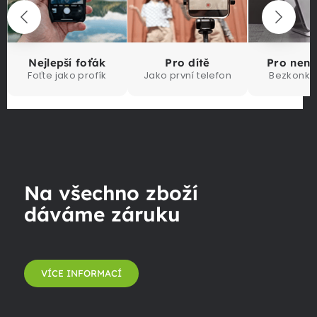
Nejlepší foťák
Pro dítě
Pro nen
Foťte jako profík
Jako první telefon
Bezkonku
Na všechno zboží
dáváme záruku
VÍCE INFORMACÍ