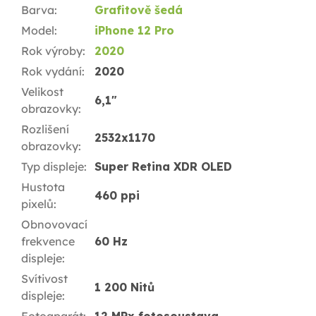
Barva
:
Grafitově šedá
Model
:
iPhone 12 Pro
Rok výroby
:
2020
Rok vydání
:
2020
Velikost
6,1"
obrazovky
:
Rozlišení
2532x1170
obrazovky
:
Typ displeje
:
Super Retina XDR OLED
Hustota
460 ppi
pixelů
:
Obnovovací
frekvence
60 Hz
displeje
:
Svítivost
1 200 Nitů
displeje
:
Fotoaparát
:
12 MPx fotosoustava