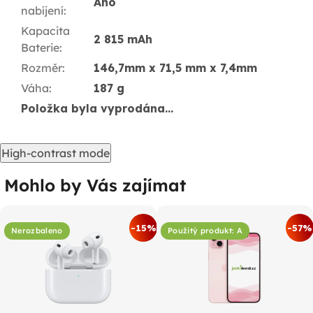
Ano
nabíjení
:
Kapacita
2 815 mAh
Baterie
:
Rozměr
:
146,7mm x 71,5 mm x 7,4mm
Váha
:
187 g
Položka byla vyprodána…
High-contrast mode
Mohlo by Vás zajímat
-15%
-57%
Nerozbaleno
Použitý produkt: A