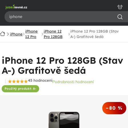
Přejít
na
obsah
iPhone
iPhone 12
iPhone 12 Pro 128GB (Stav
Domů
iPhone
12 Pro
Pro 128GB
A-) Grafitově šedá
iPhone 12 Pro 128GB (Stav
A-) Grafitově šedá
45 hodnocení
Podrobnosti hodnocení
Průměrné
Použitý produkt: A-
hodnocení
produktu
je
–80 %
4,7
z
5