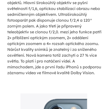
objektů. Hlavní širokoúhlý objektiv se pyšní
světelností f/1,6, optickou stabilizací obrazu nebo
sedmičlenným objektivem. Ultraširokoúhlý
fotoaparát pak disponuje clonou f/2,4 a 120°
zorným polem. A jako třetí je připravený
teleobjektiv se clonou f/2,0. mezi jeho funkce patří
2× přiblížení optickým zoomem, 2× oddálení
optickým zoomem a 4× rozsah optického zoomu.
Nárůst kvality snímků je znatelný i za sníženého
osvětlení. Nová kamera totiž zachytí o 27 % více
světla. To platí i pro natáčení videí. A
mimochodem, jde o první řadu iPhonů s podporou
záznamu videa ve filmové kvalitě Dolby Vision.