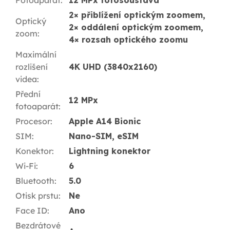
2× přiblížení optickým zoomem,
Optický
2× oddálení optickým zoomem,
zoom
:
4× rozsah optického zoomu
Maximální
rozlišení
4K UHD (3840x2160)
videa
:
Přední
12 MPx
fotoaparát
:
Procesor
:
Apple A14 Bionic
SIM
:
Nano-SIM, eSIM
Konektor
:
Lightning konektor
Wi-Fi
:
6
Bluetooth
:
5.0
Otisk prstu
:
Ne
Face ID
:
Ano
Bezdrátové