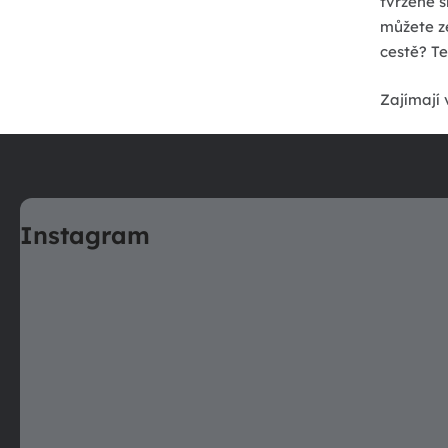
tvrzené s
můžete ze
cestě? Te
Zajímají 
Z
á
p
a
Instagram
t
í