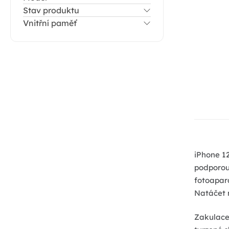
a
Stav produktu
n
Vnitřní paměť
n
í
p
a
n
e
l
iPhone 1
podporou 
fotoapará
Natáčet m
Zakulacen