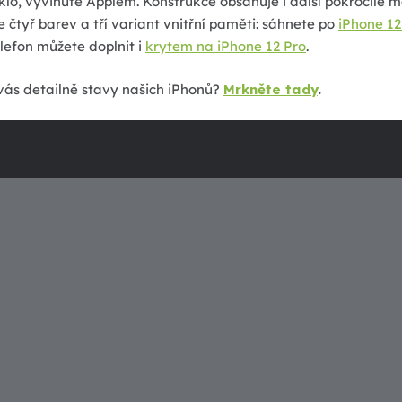
klo, vyvinuté Applem. Konstrukce obsahuje i další pokročilé m
 čtyř barev a tří variant vnitřní paměti: sáhnete po
iPhone 12
lefon můžete doplnit i
krytem na iPhone 12 Pro
.
vás detailně stavy našich iPhonů?
Mrkněte tady
.