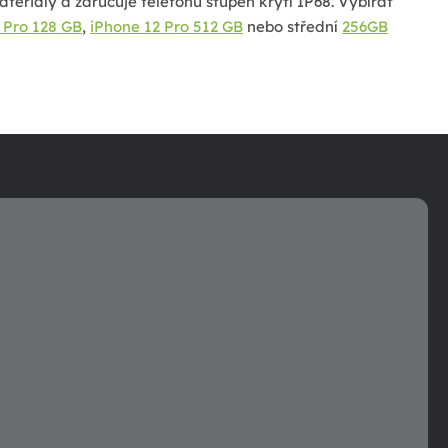
ateriály a zaručuje telefonu stupeň krytí IP68. Vybírat
 Pro 128 GB
,
iPhone 12 Pro 512 GB
nebo střední
256GB