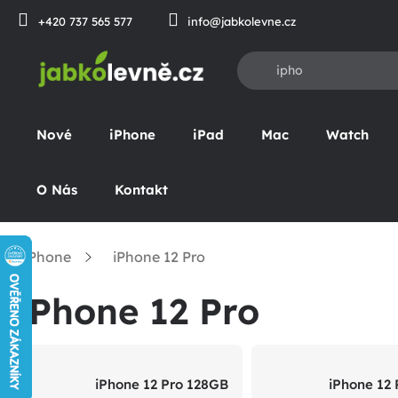
Přejít
+420 737 565 577
info@jabkolevne.cz
na
obsah
Nové
iPhone
iPad
Mac
Watch
O Nás
Kontakt
iPhone
iPhone 12 Pro
omů
iPhone 12 Pro
iPhone 12 Pro 128GB
iPhone 12