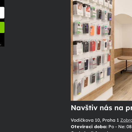
.
ů
Navštiv nás na p
Vodičkova 10, Praha 1
Zobr
Otevírací doba:
Po - Ne: 08