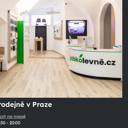
rodejně v Praze
azit na mapě
:30 - 20:00