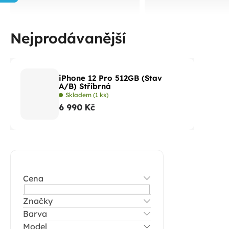
Nejprodávanější
iPhone 12 Pro 512GB (Stav
A/B) Stříbrná
Skladem
(1 ks)
6 990 Kč
P
o
Cena
s
t
Značky
Barva
r
Model