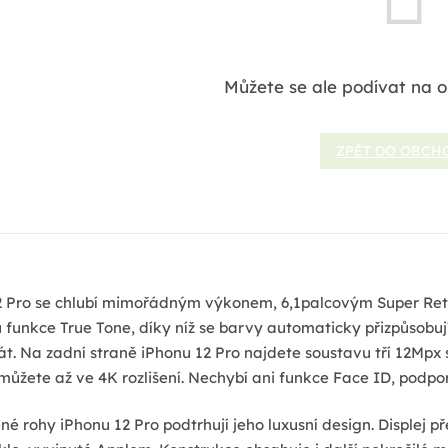
Můžete se ale podívat na o
ZPĚT DO OBCH
2 Pro se chlubí mimořádným výkonem, 6,1palcovým Super Re
funkce True Tone, díky níž se barvy automaticky přizpůsobují
t. Na zadní straně iPhonu 12 Pro najdete soustavu tří 12Mpx 
ůžete až ve 4K rozlišení. Nechybí ani funkce Face ID, podpo
é rohy iPhonu 12 Pro podtrhují jeho luxusní design. Displej p