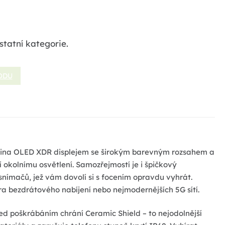
statní kategorie.
ODU
tina OLED XDR displejem se širokým barevným rozsahem a
 okolnímu osvětlení. Samozřejmostí je i špičkový
snímačů, jež vám dovolí si s focením opravdu vyhrát.
ra bezdrátového nabíjení nebo nejmodernějších 5G sítí.
řed poškrábáním chrání Ceramic Shield – to nejodolnější