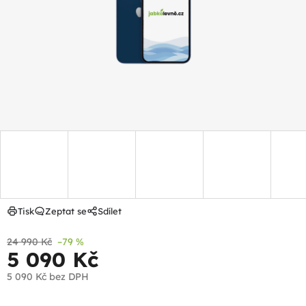
hvězdiček.
Tisk
Zeptat se
Sdílet
24 990 Kč
–79 %
5 090 Kč
5 090 Kč
bez DPH
Měrná