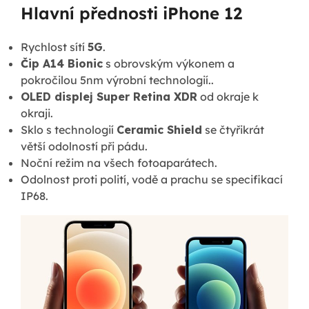
Hlavní přednosti iPhone 12
Rychlost sítí
5G
.
Čip A14 Bionic
s obrovským výkonem a
pokročilou 5nm výrobní technologií..
OLED displej Super Retina XDR
od okraje k
okraji.
Sklo s technologií
Ceramic Shield
se čtyřikrát
větší odolností při pádu.
Noční režim na všech fotoaparátech.
Odolnost proti polití, vodě a prachu se specifikací
IP68.