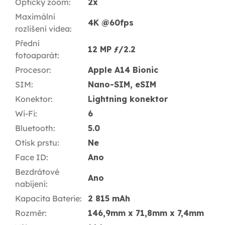
Optický zoom
:
2x
Maximální
4K @60fps
rozlišení videa
:
Přední
12 MP ƒ/2.2
fotoaparát
:
Procesor
:
Apple A14 Bionic
SIM
:
Nano-SIM, eSIM
Konektor
:
Lightning konektor
Wi-Fi
:
6
Bluetooth
:
5.0
Otisk prstu
:
Ne
Face ID
:
Ano
Bezdrátové
Ano
nabíjení
:
Kapacita Baterie
:
2 815 mAh
Rozměr
:
146,9mm x 71,8mm x 7,4mm