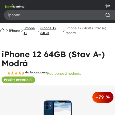
Přejít
na
obsah
iPhone
iPhone 12
iPhone 12 64GB (Stav A-)
Domů
iPhone
12
64GB
Modrá
iPhone 12 64GB (Stav A-)
Modrá
46 hodnocení
Podrobnosti hodnocení
Průměrné
Použitý produkt: A-
hodnocení
produktu
je
–79 %
4,7
z
5