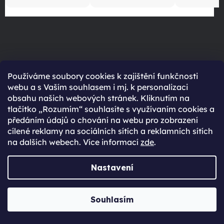
Na všechno zboží
Používáme soubory cookies k zajištění funkčnosti
dáváme záruku
webu a s Vaším souhlasem i mj. k personalizaci
obsahu našich webových stránek. Kliknutím na
tlačítko „Rozumím“ souhlasíte s využívaním cookies a
předáním údajů o chování na webu pro zobrazení
cílené reklamy na sociálních sítích a reklamních sítích
VÍCE INFORMACÍ
na dalších webech. Více informací
zde
.
Nastavení
Souhlasím