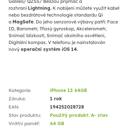
Galileo/ QZSS/ BeiDou přijímač a
rozhraní
Lightning
. K nabíjení můžete využít kabel
nebo bezdrátové technologie standardu Qi
a
MagSafe
. Do jeho senzorové výbavy patří: Face
ID, Barometr, Tříosý gyroskop, Akcelerometr,
Snímač blízkosti, Snímač okolního osvětlení,
Digitální kompas. V telefonu je nainstalován
nový
operační systém iOS 14
.
Kategorie
:
iPhone 12 64GB
Záruka
:
1 rok
EAN
:
194252028728
Stav produktu
:
Použitý produkt: A- stav
Vnitřní paměť
:
64 GB