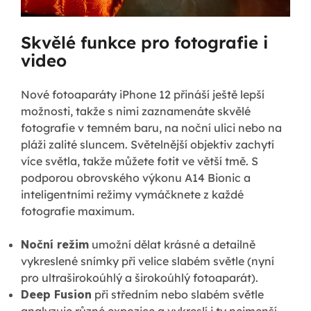
Skvělé funkce pro fotografie i
video
Nové fotoaparáty iPhone 12 přináší ještě lepší
možnosti, takže s nimi zaznamenáte skvělé
fotografie v temném baru, na noční ulici nebo na
pláži zalité sluncem. Světelnější objektiv zachytí
více světla, takže můžete fotit ve větší tmě. S
podporou obrovského výkonu A14 Bionic a
inteligentními režimy vymáčknete z každé
fotografie maximum.
Noční režim
umožní dělat krásné a detailně
vykreslené snímky při velice slabém světle (nyní
pro ultraširokoúhlý a širokoúhlý fotoaparát).
Deep Fusion
při středním nebo slabém světle
analyzuje různé expozice a vykreslí i ty nejmenší