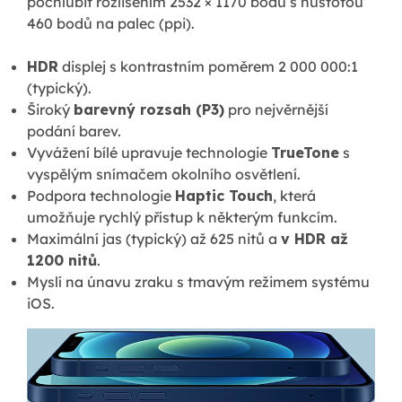
pochlubit rozlišením 2532 × 1170 bodů s hustotou
460 bodů na palec (ppi).
HDR
displej s kontrastním poměrem 2 000 000:1
(typický).
Široký
barevný rozsah (P3)
pro nejvěrnější
podání barev.
Vyvážení bílé upravuje technologie
TrueTone
s
vyspělým snímačem okolního osvětlení.
Podpora technologie
Haptic Touch
, která
umožňuje rychlý přístup k některým funkcím.
Maximální jas (typický) až 625 nitů a
v HDR až
1200 nitů
.
Myslí na únavu zraku s tmavým režimem systému
iOS.