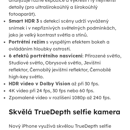
detaily (pro ultraširokoúhlý a širokoúhlý
fotoaparát).
Smart HDR 3
s detekcí scény udrží vyvážený
snímek i v nepříznivých světelných podmínkách,
jako je velký kontrast světla a stínů.
Portrétní režim
s vyspělým efektem bokeh a
ovládáním hloubky ostrosti.
6 efektů portrétního nasvícení
: Přirozené světlo,
Studiové světlo, Obrysové světlo, Jevištní
reflektor, Černobílý jevištní reflektor, Černobílé
high-key světlo.
HDR video v Dolby Vision
až při 30 fps.
4K video při 24 fps, 30 fps nebo 60 fps.
Zpomalené video v rozlišení 1080p až 240 fps.
Skvělá TrueDepth selfie kamera
Nový iPhone využívá skvělou TrueDepth selfie