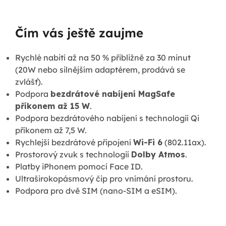
Čím vás ještě zaujme
Rychlé nabití až na 50 % přibližně za 30 minut
(20W nebo silnějším adaptérem, prodává se
zvlášť).
Podpora
bezdrátové nabíjení MagSafe
příkonem až 15 W
.
Podpora bezdrátového nabíjení s technologií Qi
příkonem až 7,5 W.
Rychlejší bezdrátové připojení
Wi-Fi 6
(802.11ax).
Prostorový zvuk s technologií
Dolby Atmos
.
Platby iPhonem pomocí Face ID.
Ultraširokopásmový čip pro vnímání prostoru.
Podpora pro dvě SIM (nano-SIM a eSIM).