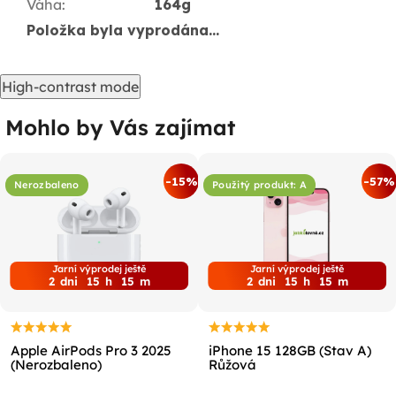
Váha
:
164g
Položka byla vyprodána…
High-contrast mode
Mohlo by Vás zajímat
-15%
-57%
Nerozbaleno
Použitý produkt: A
Jarní výprodej ještě
Jarní výprodej ještě
2
dni
15
h
15
m
2
dni
15
h
15
m
Apple AirPods Pro 3 2025
iPhone 15 128GB (Stav A)
(Nerozbaleno)
Růžová