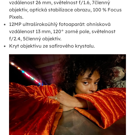
vzdálenost 26 mm, světelnost f/1.6, 7členný
objektiv, optická stabilizace obrazu, 100 % Focus
Pixels.
12MP ultraširokoúhlý fotoaparát: ohnisková
vzdálenost 13 mm, 120° zorné pole, světelnost
f/2.4, 5členný objektiv.
Kryt objektivu ze safírového krystalu.