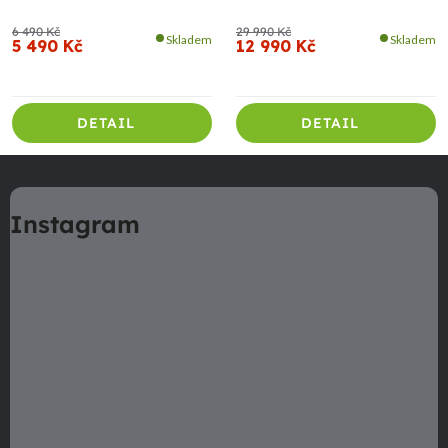
6 490 Kč
29 990 Kč
Skladem
Skladem
5 490 Kč
12 990 Kč
DETAIL
DETAIL
Z
á
Instagram
p
a
t
í