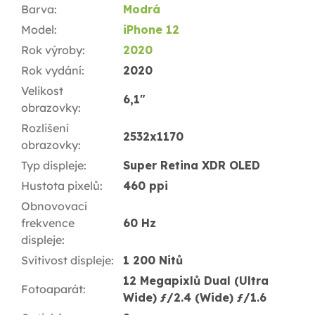
Barva
:
Modrá
Model
:
iPhone 12
Rok výroby
:
2020
Rok vydání
:
2020
Velikost
6,1"
obrazovky
:
Rozlišení
2532x1170
obrazovky
:
Typ displeje
:
Super Retina XDR OLED
Hustota pixelů
:
460 ppi
Obnovovací
frekvence
60 Hz
displeje
:
Svítivost displeje
:
1 200 Nitů
12 Megapixlů Dual (Ultra
Fotoaparát
:
Wide) ƒ/2.4 (Wide) ƒ/1.6