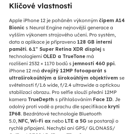
Klíčové vlastnosti
Apple iPhone 12 je poháněn výkonným
čipem A14
Bionic
s Neural Engine nejnovější generace a
vyšším výkonem strojového učení. Pro systém,
data a aplikace je připraveno
128 GB interní
paměti
.
6.1"
Super Retina XDR displej
s
technologiemi
OLED a TrueTone
má
rozlišení 2532 × 1170 bodů s
jemností
460 ppi
.
iPhone 12 má
dvojitý 12MP fotoaparát s
ultraširokoúhlým a širokoúhlým objektivem
se
světelností f/1.6 wide, f/2.4 ultrawide a optickou
stabilizací obrazu. Pro selfie slouží přední 12MP
kamera
TrueDepth
s přihlašováním
Face ID
. Je
odolný proti vodě a prachu dle specifikace
krytí
IP68
. Bezdrátové technologie Bluetooth
5.0,
NFC
,
Wi-Fi ax
nebo
LTE a 5G
se postarají o
rychlé připojení. Nechybí ani GPS/ GLONASS/