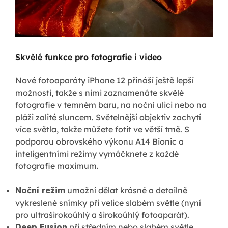
Skvělé funkce pro fotografie i video
Nové fotoaparáty iPhone 12 přináší ještě lepší
možnosti, takže s nimi zaznamenáte skvělé
fotografie v temném baru, na noční ulici nebo na
pláži zalité sluncem. Světelnější objektiv zachytí
více světla, takže můžete fotit ve větší tmě. S
podporou obrovského výkonu A14 Bionic a
inteligentními režimy vymáčknete z každé
fotografie maximum.
Noční režim
umožní dělat krásné a detailně
vykreslené snímky při velice slabém světle (nyní
pro ultraširokoúhlý a širokoúhlý fotoaparát).
Deep Fusion
při středním nebo slabém světle