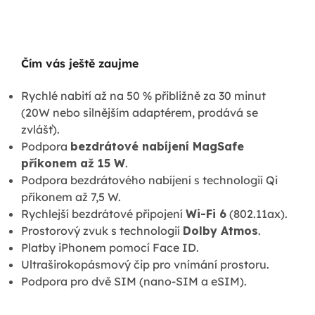
Čím vás ještě zaujme
Rychlé nabití až na 50 % přibližně za 30 minut
(20W nebo silnějším adaptérem, prodává se
zvlášť).
Podpora
bezdrátové nabíjení MagSafe
příkonem až 15 W
.
Podpora bezdrátového nabíjení s technologií Qi
příkonem až 7,5 W.
Rychlejší bezdrátové připojení
Wi-Fi 6
(802.11ax).
Prostorový zvuk s technologií
Dolby Atmos
.
Platby iPhonem pomocí Face ID.
Ultraširokopásmový čip pro vnímání prostoru.
Podpora pro dvě SIM (nano-SIM a eSIM).