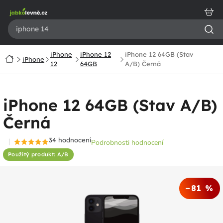
Přejít
na
obsah
iPhone
iPhone 12
iPhone 12 64GB (Stav
Domů
iPhone
12
64GB
A/B) Černá
iPhone 12 64GB (Stav A/B)
Černá
34 hodnocení
Podrobnosti hodnocení
Průměrné
Použitý produkt: A/B
hodnocení
produktu
je
–81 %
4,5
z
5