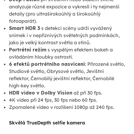
analyzuje různé expozice a vykreslí i ty nejmenší
detaily (pro ultraširokoúhlý a širokoúhlý
fotoaparát).
Smart HDR 3
s detekcí scény udrží vyvážený
snímek i v nepříznivých světelných podmínkách,
jako je velký kontrast světla a stínů.
Portrétní režim
s vyspělým efektem bokeh a
ovládáním hloubky ostrosti.
6 efektů portrétního nasvícení
: Přirozené světlo,
Studiové světlo, Obrysové světlo, Jevištní
reflektor, Černobílý jevištní reflektor, Černobílé
high-key světlo.
HDR video v Dolby Vision
až při 30 fps.
4K video při 24 fps, 30 fps nebo 60 fps.
Zpomalené video v rozlišení 1080p až 240 fps.
Skvělá TrueDepth selfie kamera