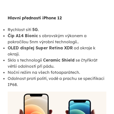
Hlavní přednosti iPhone 12
Rychlost sítí
5G
.
Čip A14 Bionic
s obrovským výkonem a
pokročilou 5nm výrobní technologií..
OLED displej Super Retina XDR
od okraje k
okraji.
Sklo s technologií
Ceramic Shield
se čtyřikrát
větší odolností při pádu.
Noční režim na všech fotoaparátech.
Odolnost proti polití, vodě a prachu se specifikací
IP68.