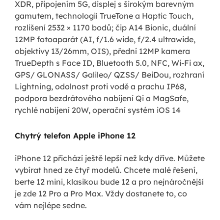
XDR, připojením 5G, displej s širokým barevným
gamutem, technologií TrueTone a Haptic Touch,
rozlišení 2532 × 1170 bodů; čip A14 Bionic, duální
12MP fotoaparát (AI, f/1.6 wide, f/2.4 ultrawide,
objektivy 13/26mm, OIS), přední 12MP kamera
TrueDepth s Face ID, Bluetooth 5.0, NFC, Wi-Fi ax,
GPS/ GLONASS/ Galileo/ QZSS/ BeiDou, rozhraní
Lightning, odolnost proti vodě a prachu IP68,
podpora bezdrátového nabíjení Qi a MagSafe,
rychlé nabíjení 20W, operační systém iOS 14
Chytrý telefon Apple iPhone 12
iPhone 12 přichází ještě lepší než kdy dříve. Můžete
vybírat hned ze čtyř modelů. Chcete malé řešení,
berte 12 mini, klasikou bude 12 a pro nejnáročnější
je zde 12 Pro a Pro Max. Vždy dostanete to, co
vám nejlépe sedne.