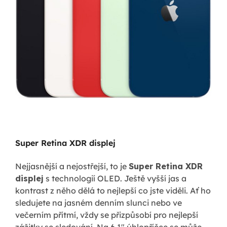
Super Retina XDR displej
Nejjasnější a nejostřejší, to je
Super Retina XDR
displej
s technologií OLED. Ještě vyšší jas a
kontrast z něho dělá to nejlepší co jste viděli. Ať ho
sledujete na jasném denním slunci nebo ve
večerním přítmí, vždy se přizpůsobí pro nejlepší
zážitky se sledování. Na 6.1" úhlopříčce se může