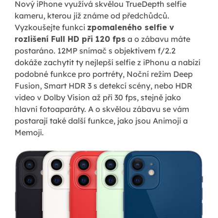
Nový iPhone využívá skvělou TrueDepth selfie
kameru, kterou již známe od předchůdců.
Vyzkoušejte funkci
zpomaleného selfie v
rozlišení Full HD při 120 fps
a o zábavu máte
postaráno. 12MP snímač s objektivem f/2.2
dokáže zachytit ty nejlepší selfie z iPhonu a nabízí
podobné funkce pro portréty, Noční režim Deep
Fusion, Smart HDR 3 s detekcí scény, nebo HDR
video v Dolby Vision až při 30 fps, stejně jako
hlavní fotoaparáty. A o skvělou zábavu se vám
postarají také další funkce, jako jsou Animoji a
Memoji.