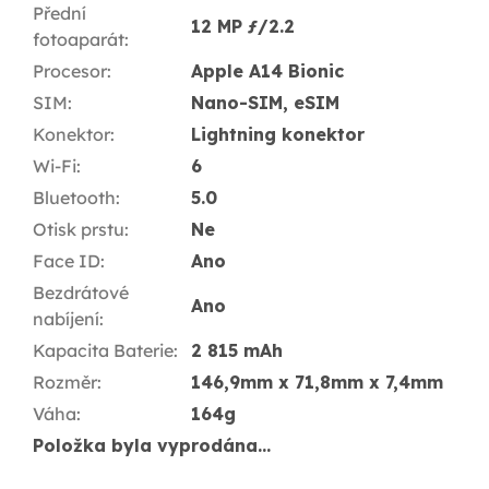
Přední
12 MP ƒ/2.2
fotoaparát
:
Procesor
:
Apple A14 Bionic
SIM
:
Nano-SIM, eSIM
Konektor
:
Lightning konektor
Wi-Fi
:
6
Bluetooth
:
5.0
Otisk prstu
:
Ne
Face ID
:
Ano
Bezdrátové
Ano
nabíjení
:
Kapacita Baterie
:
2 815 mAh
Rozměr
:
146,9mm x 71,8mm x 7,4mm
Váha
:
164g
Položka byla vyprodána…