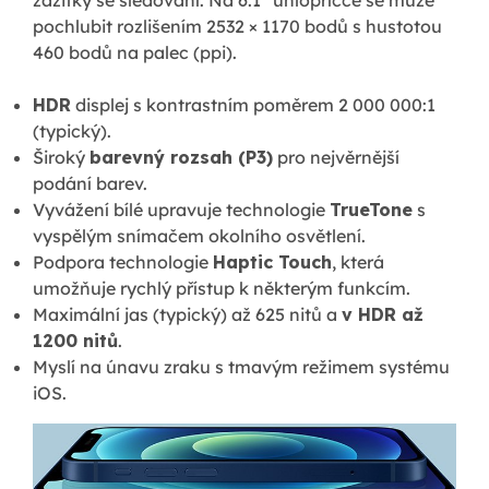
pochlubit rozlišením 2532 × 1170 bodů s hustotou
460 bodů na palec (ppi).
HDR
displej s kontrastním poměrem 2 000 000:1
(typický).
Široký
barevný rozsah (P3)
pro nejvěrnější
podání barev.
Vyvážení bílé upravuje technologie
TrueTone
s
vyspělým snímačem okolního osvětlení.
Podpora technologie
Haptic Touch
, která
umožňuje rychlý přístup k některým funkcím.
Maximální jas (typický) až 625 nitů a
v HDR až
1200 nitů
.
Myslí na únavu zraku s tmavým režimem systému
iOS.