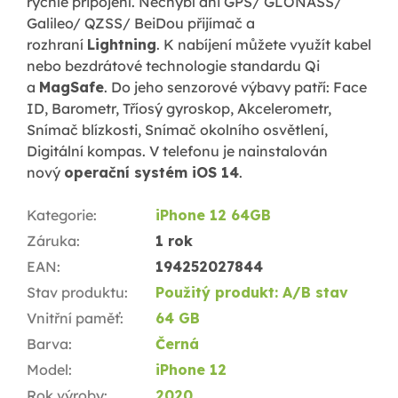
rychlé připojení. Nechybí ani GPS/ GLONASS/
Galileo/ QZSS/ BeiDou přijímač a
rozhraní
Lightning
. K nabíjení můžete využít kabel
nebo bezdrátové technologie standardu Qi
a
MagSafe
. Do jeho senzorové výbavy patří: Face
ID, Barometr, Tříosý gyroskop, Akcelerometr,
Snímač blízkosti, Snímač okolního osvětlení,
Digitální kompas. V telefonu je nainstalován
nový
operační systém iOS 14
.
Kategorie
:
iPhone 12 64GB
Záruka
:
1 rok
EAN
:
194252027844
Stav produktu
:
Použitý produkt: A/B stav
Vnitřní paměť
:
64 GB
Barva
:
Černá
Model
:
iPhone 12
Rok výroby
:
2020