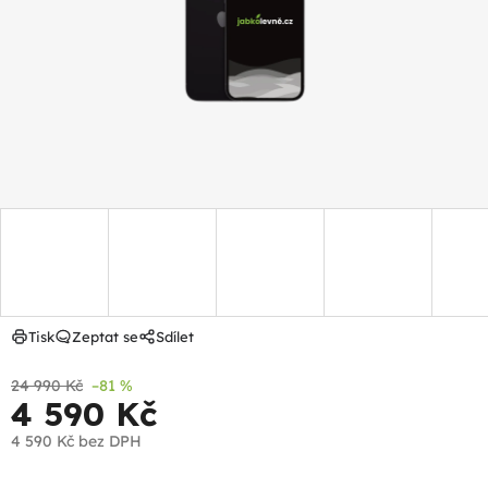
hvězdiček.
Tisk
Zeptat se
Sdílet
24 990 Kč
–81 %
4 590 Kč
4 590 Kč
bez DPH
Měrná