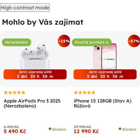
High-contrast mode
Mohlo by Vás zajímat
-15%
-57%
Nerozbaleno
Použitý produkt: A
Jarní výprodej ještě
Jarní výprodej ještě
3
dni
20
h
58
m
3
dni
20
h
58
m
Apple AirPods Pro 3 2025
iPhone 15 128GB (Stav A)
(Nerozbaleno)
Růžová
6 490 Kč
29 990 Kč
Skladem
Skladem
5 490 Kč
12 990 Kč