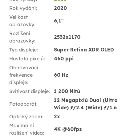
Rok vydání
:
2020
Velikost
6,1"
obrazovky
:
Rozlišení
2532x1170
obrazovky
:
Typ displeje
:
Super Retina XDR OLED
Hustota pixelů
:
460 ppi
Obnovovací
frekvence
60 Hz
displeje
:
Svítivost displeje
:
1 200 Nitů
12 Megapixlů Dual (Ultra
Fotoaparát
:
Wide) ƒ/2.4 (Wide) ƒ/1.6
Optický zoom
:
2x
Maximální
4K @60fps
rozlišení videa
: