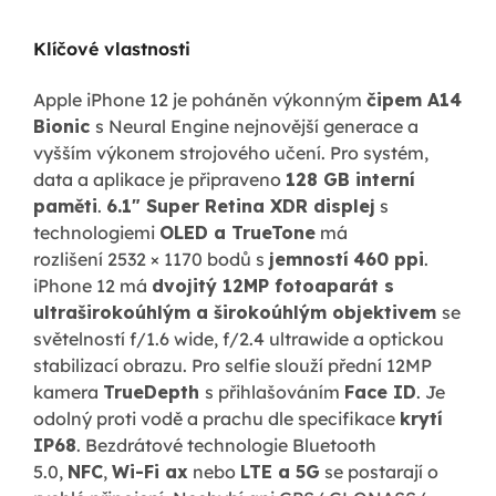
Klíčové vlastnosti
Apple iPhone 12 je poháněn výkonným
čipem A14
Bionic
s Neural Engine nejnovější generace a
vyšším výkonem strojového učení. Pro systém,
data a aplikace je připraveno
128 GB interní
paměti
.
6.1"
Super Retina XDR displej
s
technologiemi
OLED a TrueTone
má
rozlišení 2532 × 1170 bodů s
jemností
460 ppi
.
iPhone 12 má
dvojitý 12MP fotoaparát s
ultraširokoúhlým a širokoúhlým objektivem
se
světelností f/1.6 wide, f/2.4 ultrawide a optickou
stabilizací obrazu. Pro selfie slouží přední 12MP
kamera
TrueDepth
s přihlašováním
Face ID
. Je
odolný proti vodě a prachu dle specifikace
krytí
IP68
. Bezdrátové technologie Bluetooth
5.0,
NFC
,
Wi-Fi ax
nebo
LTE a 5G
se postarají o