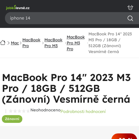
Přejít
na
obsah
MacBook Pro 14" 2023
MacBook
MacBook
MacBook
M3 Pro / 18GB /
Domů
Mac
Pro M3
Pro
Pro M3
512GB (Zánovní)
Pro
Vesmírně černá
MacBook Pro 14" 2023 M3
Pro / 18GB / 512GB
(Zánovní) Vesmírně černá
Neohodnoceno
Podrobnosti hodnocení
Průměrné
Zánovní
hodnocení
produktu
je