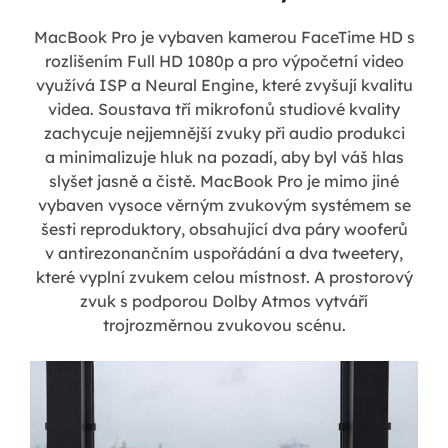
MacBook Pro je vybaven kamerou FaceTime HD s
rozlišením Full HD 1080p a pro výpočetní video
využívá ISP a Neural Engine, které zvyšují kvalitu
videa. Soustava tří mikrofonů studiové kvality
zachycuje nejjemnější zvuky při audio produkci
a minimalizuje hluk na pozadí, aby byl váš hlas
slyšet jasně a čistě. MacBook Pro je mimo jiné
vybaven vysoce věrným zvukovým systémem se
šesti reproduktory, obsahující dva páry wooferů
v antirezonančním uspořádání a dva tweetery,
které vyplní zvukem celou místnost. A prostorový
zvuk s podporou Dolby Atmos vytváří
trojrozměrnou zvukovou scénu.