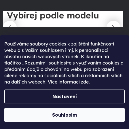
Vybírej podle modelu
Používáme soubory cookies k zajištění funkčnosti
webu a s Vaším souhlasem i mj. k personalizaci
obsahu našich webových stránek. Kliknutím na
Novinky ze světa technologií
tlačítko „Rozumím“ souhlasíte s využívaním cookies a
předáním údajů o chování na webu pro zobrazení
cílené reklamy na sociálních sítích a reklamních sítích
Přejít do magazínu
na dalších webech. Více informací
zde
.
Nastavení
Souhlasím