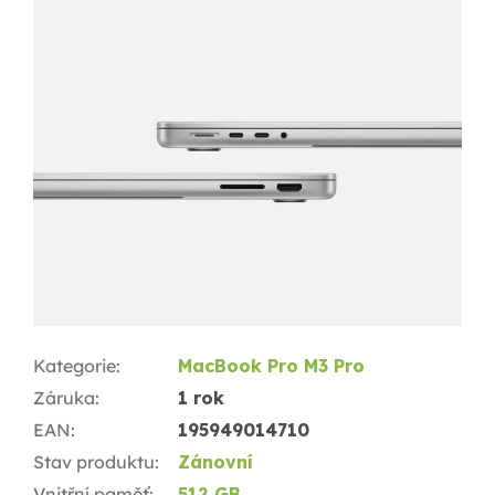
Kategorie
:
MacBook Pro M3 Pro
Záruka
:
1 rok
EAN
:
195949014710
Stav produktu
:
Zánovní
Vnitřní paměť
:
512 GB