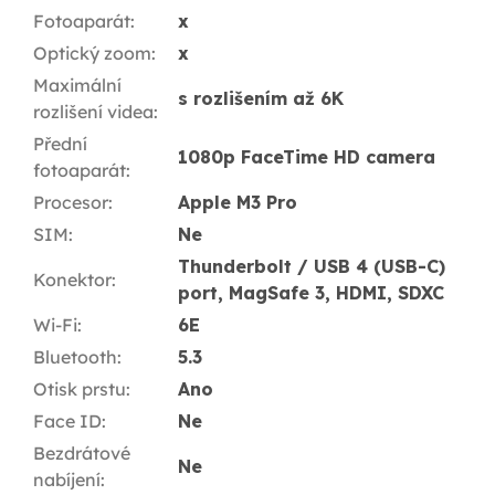
Fotoaparát
:
x
Optický zoom
:
x
Maximální
s rozlišením až 6K
rozlišení videa
:
Přední
1080p FaceTime HD camera
fotoaparát
:
Procesor
:
Apple M3 Pro
SIM
:
Ne
Thunderbolt / USB 4 (USB-C)
Konektor
:
port, MagSafe 3, HDMI, SDXC
Wi-Fi
:
6E
Bluetooth
:
5.3
Otisk prstu
:
Ano
Face ID
:
Ne
Bezdrátové
Ne
nabíjení
: