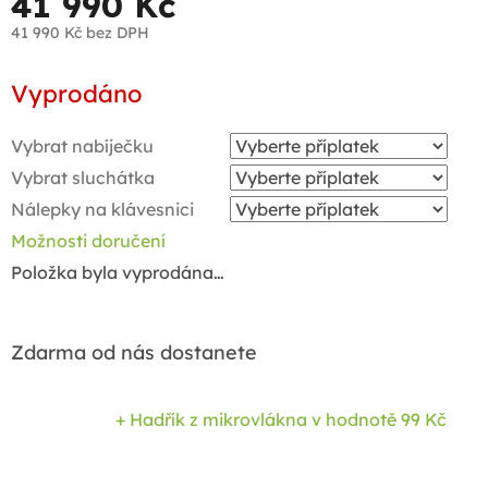
41 990 Kč
41 990 Kč
bez DPH
Měrná
Vyprodáno
cena:
Vybrat nabíječku
Vybrat sluchátka
Nálepky na klávesnici
Možnosti doručení
Položka byla vyprodána…
Zdarma od nás dostanete
+ Hadřík z mikrovlákna
v hodnotě 99 Kč