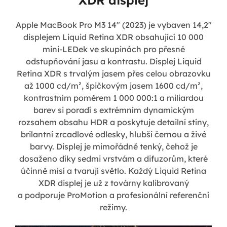
XDR displej
Apple MacBook Pro M3 14" (2023) je vybaven 14,2"
displejem Liquid Retina XDR obsahující 10 000
mini-LEDek
ve skupinách pro přesné
odstupňování jasu a kontrastu. Displej Liquid
Retina XDR s trvalým jasem přes celou obrazovku
až 1000 cd/m², špičkovým jasem 1600 cd/m²,
kontrastním poměrem 1 000 000:1 a miliardou
barev si poradí s extrémním dynamickým
rozsahem obsahu HDR a poskytuje detailní stíny,
brilantní zrcadlové odlesky, hlubší černou a živé
barvy. Displej je mimořádně tenký, čehož je
dosaženo díky sedmi vrstvám a difuzorům, které
účinně mísí a tvarují světlo. Každý Liquid Retina
XDR displej je už z továrny kalibrovaný
a podporuje ProMotion a profesionální referenční
režimy.