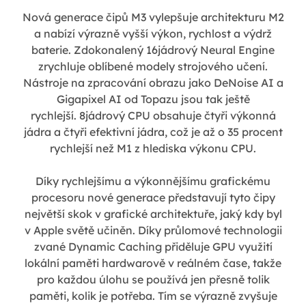
Nová generace čipů M3 vylepšuje architekturu M2
a nabízí výrazně vyšší výkon, rychlost a výdrž
baterie. Zdokonalený 16jádrový Neural Engine
zrychluje oblíbené modely strojového učení.
Nástroje na zpracování obrazu jako DeNoise AI a
Gigapixel AI od Topazu jsou tak ještě
rychlejší. 8jádrový CPU obsahuje čtyři výkonná
jádra a čtyři efektivní jádra, což je až o 35 procent
rychlejší než M1 z hlediska výkonu CPU.
Díky rychlejšímu a výkonnějšímu grafickému
procesoru nové generace představují tyto čipy
největší skok v grafické architektuře, jaký kdy byl
v Apple světě učiněn. Díky průlomové technologii
zvané Dynamic Caching přiděluje GPU využití
lokální paměti hardwarově v reálném čase, takže
pro každou úlohu se používá jen přesně tolik
paměti, kolik je potřeba. Tím se výrazně zvyšuje