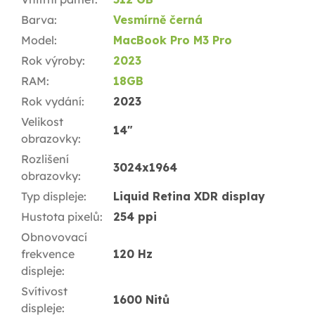
Barva
:
Vesmírně černá
Model
:
MacBook Pro M3 Pro
Rok výroby
:
2023
RAM
:
18GB
Rok vydání
:
2023
Velikost
14"
obrazovky
:
Rozlišení
3024x1964
obrazovky
:
Typ displeje
:
Liquid Retina XDR display
Hustota pixelů
:
254 ppi
Obnovovací
frekvence
120 Hz
displeje
:
Svítivost
1600 Nitů
displeje
: