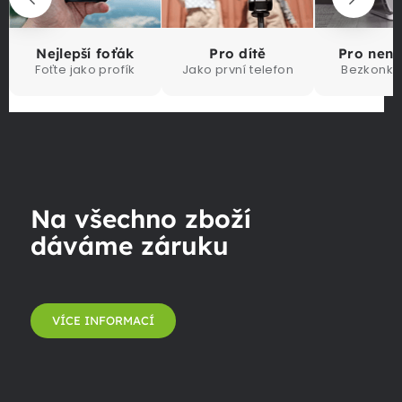
Nejlepší foťák
Pro dítě
Pro nen
Foťte jako profík
Jako první telefon
Bezkonku
Na všechno zboží
dáváme záruku
VÍCE INFORMACÍ