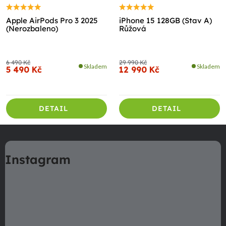
Apple AirPods Pro 3 2025
iPhone 15 128GB (Stav A)
(Nerozbaleno)
Růžová
6 490 Kč
29 990 Kč
Skladem
Skladem
5 490 Kč
12 990 Kč
DETAIL
DETAIL
Z
á
Instagram
p
a
t
í