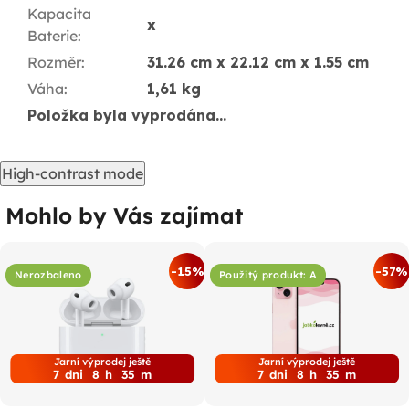
Kapacita
x
Baterie
:
Rozměr
:
31.26 cm x 22.12 cm x 1.55 cm
Váha
:
1,61 kg
Položka byla vyprodána…
High-contrast mode
Mohlo by Vás zajímat
-15%
-57%
Nerozbaleno
Použitý produkt: A
Jarní výprodej ještě
Jarní výprodej ještě
7
dni
8
h
35
m
7
dni
8
h
35
m