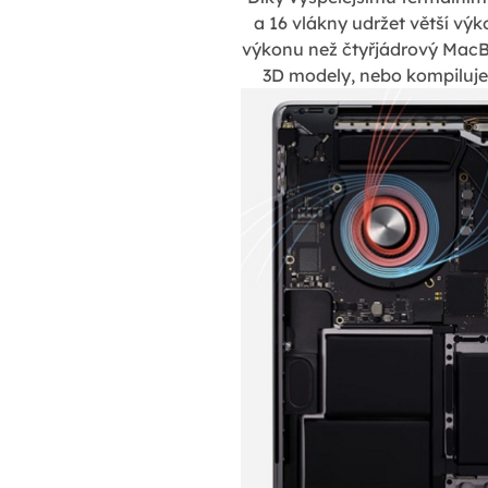
a 16 vlákny udržet větší výk
výkonu než čtyřjádrový MacBoo
3D modely, nebo kompiluješ