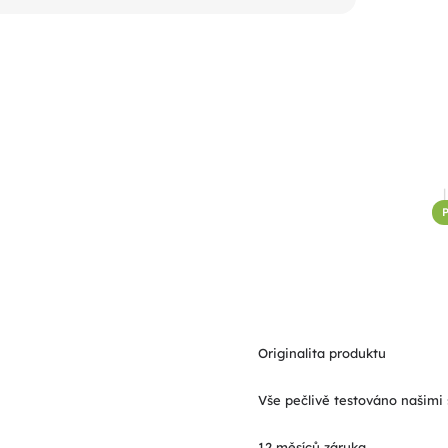
P
Originalita produktu
Vše pečlivě testováno našimi 
12 měsíců záruka