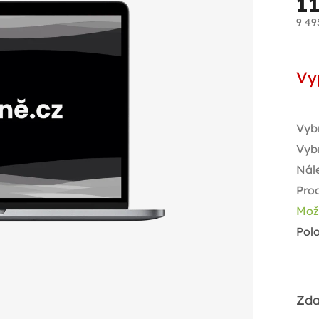
1
9 49
Měr
cen
Vy
Vyb
Vyb
Nále
Pro
Mož
Pol
Zda