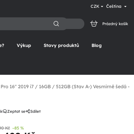
CZK
Čeština
Prázdný košík
NÁKUPNÍ
KOŠÍK
e?
Výkup
Stavy produktů
Blog
ro 16" 2019 i7 / 16GB / 512GB (Stav A-) Vesmírně šedá -
sk
Zeptat se
Sdílet
90 Kč
–85 %