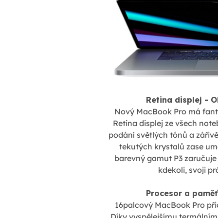
Retina displej - 
Nový MacBook Pro má fantas
Retina displej ze všech note
podání světlých tónů a zářivě
tekutých krystalů zase um
barevný gamut P3 zaručuje ná
kdekoli, svoji p
Procesor a paměť
16palcový MacBook Pro při
Díky vyspělejšímu termálnímu