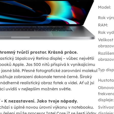
Model
:
Rok výr
RAM
:
Rok vyd
Velikost
obrazov
Ohromný tvůrčí prostor. Krásná práce.
Rozlišen
tický 16palcový Retina displej – vůbec největší
obrazov
booků Apple. Jas 500 nitů přispívá k vynikajícímu
Typ disp
 jasné bílé. Přesné fotografické zarovnání molekul
ožňuje zobrazení dokonale temné černé. Široký
Hustota
dherně realistický obraz fotek a videí. Ať už jsi
Obnovo
ráci uvidíš v nejlepším možném světle.
frekven
displeje
:
 - K nezastavení. Jako tvoje nápady.
chází s úplně novou úrovní výkonu v notebooku.
Svítivos
 řešení může procesor Intel Core i7 se šesti jádry
displeje
: