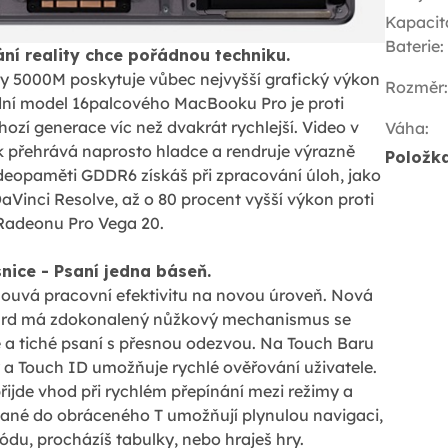
Kapacit
Baterie
:
ní reality chce pořádnou techniku.
y 5000M poskytuje vůbec nejvyšší grafický výkon
Rozměr
:
ní model 16palcového MacBooku Pro je proti
zí generace víc než dvakrát rychlejší. Video v
Váha
:
k přehrává naprosto hladce a rendruje výrazně
Položk
videopaměti GDDR6 získáš při zpracování úloh, jako
aVinci Resolve, až o 80 procent vyšší výkon proti
Radeonu Pro Vega 20.
nice - Psaní jedna báseň.
uvá pracovní efektivitu na novou úroveň. Nová
ard má zdokonalený nůžkový mechanismus se
a tiché psaní s přesnou odezvou. Na Touch Baru
 a Touch ID umožňuje rychlé ověřování uživatele.
řijde vhod při rychlém přepínání mezi režimy a
dané do obráceného T umožňují plynulou navigaci,
kódu, procházíš tabulky, nebo hraješ hry.