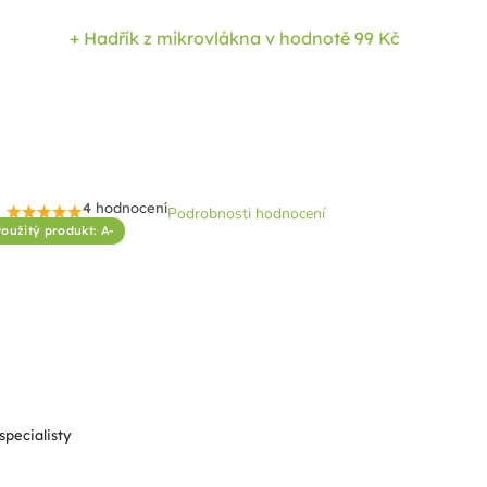
+ Hadřík z mikrovlákna
v hodnotě 99 Kč
4 hodnocení
Podrobnosti hodnocení
Průměrné
oužitý produkt: A-
hodnocení
produktu
je
4,8
z
5
hvězdiček.
specialisty