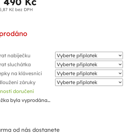
1 490 Kč
5,87 Kč
bez DPH
ná
a:
prodáno
rat nabíječku
rat sluchátka
pky na klávesnici
dloužení záruky
nosti doručení
ožka byla vyprodána…
rma od nás dostanete