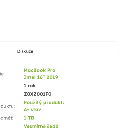
Diskuze
MacBook Pro
ie
:
Intel 16" 2019
1 rok
Z0XZ001F0
Použitý produkt:
oduktu
:
A- stav
 paměť
:
1 TB
Vesmírně šedá