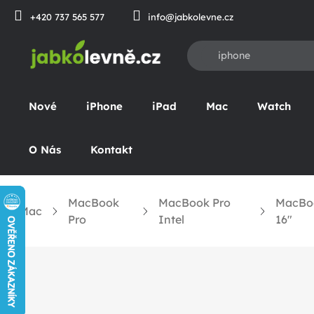
Přejít
+420 737 565 577
info@jabkolevne.cz
na
obsah
Nové
iPhone
iPad
Mac
Watch
O Nás
Kontakt
MacBook
MacBook Pro
MacBoo
Mac
omů
Pro
Intel
16"