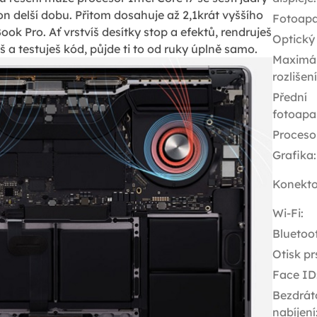
on delší dobu. Přitom dosahuje až 2,1krát vyššího
Fotoapa
k Pro. Ať vrstvíš desítky stop a efektů, rendruješ
Optický
 a testuješ kód, půjde ti to od ruky úplně samo.
Maximál
rozlišen
Přední
fotoapa
Proceso
Grafika
:
Konekto
Wi-Fi
:
Bluetoo
Otisk pr
Face ID
Bezdrát
nabíjení