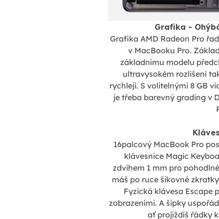
Grafika - Ohýbá
Grafika AMD Radeon Pro řad
v MacBooku Pro. Základ
základnímu modelu předcho
ultravysokém rozlišení ta
rychleji. S volitelnými 8 GB 
je třeba barevný grading v D
Kláves
16palcový MacBook Pro poso
klávesnice Magic Keybo
zdvihem 1 mm pro pohodlné 
máš po ruce šikovné zkratky
Fyzická klávesa Escape p
zobrazeními. A šipky uspořá
ať projíždíš řádky 