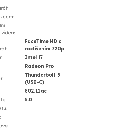
rát
:
 zoom
:
ní
í videa
:
FaceTime HD s
rát
:
rozlišením 720p
r
:
Intel i7
Radeon Pro
Thunderbolt 3
r
:
(USB-C)
802.11ac
th
:
5.0
stu
:
:
ové
: