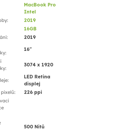
MacBook Pro
Intel
oby
:
2019
16GB
ání
:
2019
16"
ky
:
í
3074 x 1920
ky
:
LED Retina
leje
:
displej
 pixelů
:
226 ppi
vací
ce
t
500 Nitů