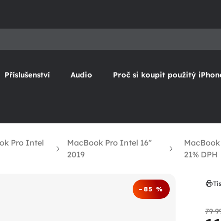
Příslušenství
Audio
Proč si koupit použitý iPhon
k Pro Intel
MacBook Pro Intel 16"
MacBook P
2019
21% DPH
Ti
–85 %
79 9