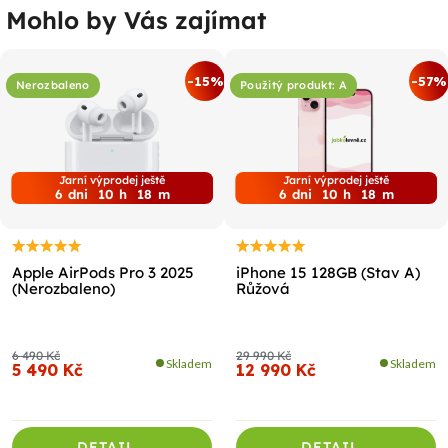
Mohlo by Vás zajímat
-15%
-57%
Nerozbaleno
Použitý produkt: A
Jarní výprodej ještě
Jarní výprodej ještě
6
dni
10
h
18
m
6
dni
10
h
18
m
Apple AirPods Pro 3 2025
iPhone 15 128GB (Stav A)
(Nerozbaleno)
Růžová
6 490 Kč
29 990 Kč
Skladem
Skladem
5 490 Kč
12 990 Kč
DETAIL
DETAIL