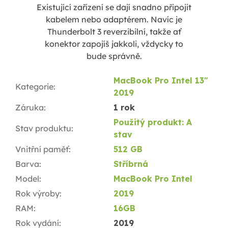
Existující zařízení se dají snadno připojit
kabelem nebo adaptérem. Navíc je
Thunderbolt 3 reverzibilní, takže ať
konektor zapojíš jakkoli, vždycky to
bude správně.
MacBook Pro Intel 13"
Kategorie
:
2019
Záruka
:
1 rok
Použitý produkt: A
Stav produktu
:
stav
Vnitřní paměť
:
512 GB
Barva
:
Stříbrná
Model
:
MacBook Pro Intel
Rok výroby
:
2019
RAM
:
16GB
Rok vydání
:
2019