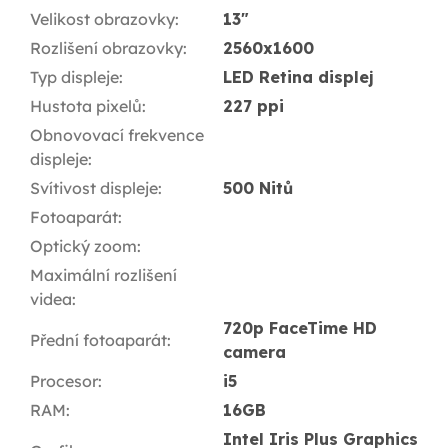
Velikost obrazovky
:
13"
Rozlišení obrazovky
:
2560x1600
Typ displeje
:
LED Retina displej
Hustota pixelů
:
227 ppi
Obnovovací frekvence
displeje
:
Svítivost displeje
:
500 Nitů
Fotoaparát
:
Optický zoom
:
Maximální rozlišení
videa
:
720p FaceTime HD
Přední fotoaparát
:
camera
Procesor
:
i5
RAM
:
16GB
Intel Iris Plus Graphics