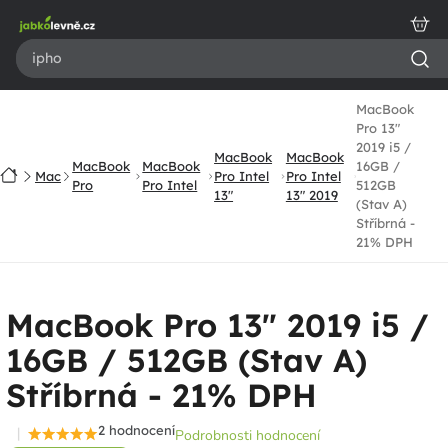
Přejít
na
obsah
MacBook
Pro 13"
2019 i5 /
MacBook
MacBook
MacBook
MacBook
16GB /
Domů
Mac
Pro Intel
Pro Intel
Pro
Pro Intel
512GB
13"
13" 2019
(Stav A)
Stříbrná -
21% DPH
MacBook Pro 13" 2019 i5 /
16GB / 512GB (Stav A)
Stříbrná - 21% DPH
2 hodnocení
Podrobnosti hodnocení
Průměrné