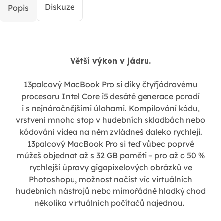
Diskuze
Popis
Větší výkon v jádru.
13palcový MacBook Pro si díky čtyřjádrovému
procesoru Intel Core i5 desáté generace poradí
i s nejnáročnějšími úlohami. Kompilování kódu,
vrstvení mnoha stop v hudebních skladbách nebo
kódování videa na něm zvládneš daleko rychleji.
13palcový MacBook Pro si teď vůbec poprvé
můžeš objednat až s 32 GB paměti – pro až o 50 %
rychlejší úpravy gigapixelových obrázků ve
Photoshopu, možnost načíst víc virtuálních
hudebních nástrojů nebo mimořádně hladký chod
několika virtuálních počítačů najednou.