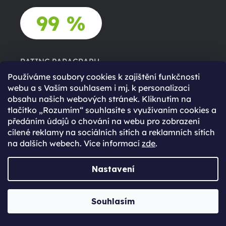
99 %
RATING PARAGRAPH
Používáme soubory cookies k zajištění funkčnosti
webu a s Vaším souhlasem i mj. k personalizaci
RATING CTA BTN
obsahu našich webových stránek. Kliknutím na
tlačítko „Rozumím“ souhlasíte s využívaním cookies a
předáním údajů o chování na webu pro zobrazení
cílené reklamy na sociálních sítích a reklamních sítích
na dalších webech. Více informací
zde
.
Nastavení
Košík je prázdný
Ve tvém košíku není zatím nic. Nevíš si rady s výběrem?
Souhlasím
Potřebuješ poradit při výběr nového zařízení? Neváhej se
na nás obrátit.