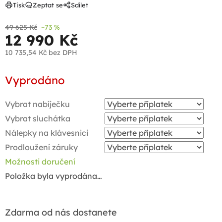
Tisk
Zeptat se
Sdílet
49 625 Kč
–73 %
12 990 Kč
10 735,54 Kč
bez DPH
Měrná
Vyprodáno
cena:
Vybrat nabíječku
Vybrat sluchátka
Nálepky na klávesnici
Prodloužení záruky
Možnosti doručení
Položka byla vyprodána…
Zdarma od nás dostanete