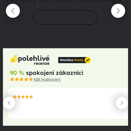
Přejít do magazínu
90 %
spokojení zákazníci
428
hodnocení
maximální spokojenost
22.06.2025