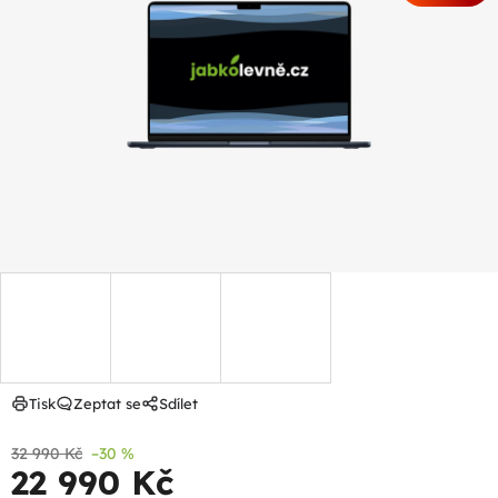
z
5
hvězdiček.
Tisk
Zeptat se
Sdílet
32 990 Kč
–30 %
22 990 Kč