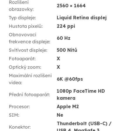
Rozlišení
2560 × 1664
obrazovky
:
Typ displeje
:
Liquid Retina displej
Hustota pixelů
:
224 ppi
Obnovovací
60 Hz
frekvence displeje
:
Svítivost displeje
:
500 Nitů
Fotoaparát
:
X
Optický zoom
:
X
Maximální rozlišení
6K @60fps
videa
:
1080p FaceTime HD
Přední fotoaparát
:
kamera
Procesor
:
Apple M2
SIM
:
Ne
Thunderbolt (USB-C) /
Konektor
:
USB 4, MagSafe 3