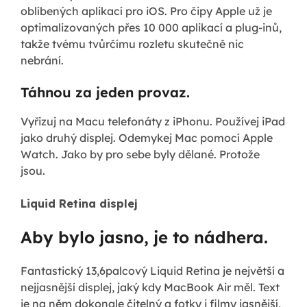
oblíbených aplikací pro iOS. Pro čipy Apple už je
optimalizovaných přes 10 000 aplikací a plug-inů,
takže tvému tvůrčímu rozletu skutečně nic
nebrání.
Táhnou za jeden provaz.
Vyřizuj na Macu telefonáty z iPhonu. Používej iPad
jako druhý displej. Odemykej Mac pomocí Apple
Watch. Jako by pro sebe byly dělané. Protože
jsou.
Liquid Retina displej
Aby bylo jasno, je to nádhera.
Fantastický 13,6palcový Liquid Retina je největší a
nejjasnější displej, jaký kdy MacBook Air měl. Text
je na něm dokonale čitelný a fotky i filmy jasnější,