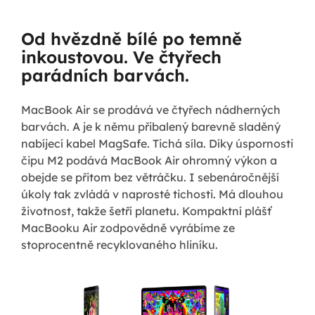
Od hvězdně bílé po temně
inkoustovou. Ve čtyřech
parádních barvách.
MacBook Air se prodává ve čtyřech nádherných
barvách. A je k němu přibalený barevně sladěný
nabíjecí kabel MagSafe. Tichá síla. Díky úspornosti
čipu M2 podává MacBook Air ohromný výkon a
obejde se přitom bez větráčku. I sebenáročnější
úkoly tak zvládá v naprosté tichosti. Má dlouhou
životnost, takže šetří planetu. Kompaktní plášť
MacBooku Air zodpovědně vyrábíme ze
stoprocentně recyklovaného hliníku.