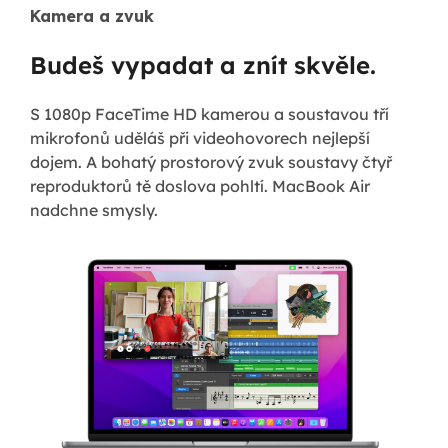
Kamera a zvuk
Budeš vypadat a znít skvěle.
S 1080p FaceTime HD kamerou a soustavou tří
mikrofonů uděláš při videohovorech nejlepší
dojem. A bohatý prostorový zvuk soustavy čtyř
reproduktorů tě doslova pohltí. MacBook Air
nadchne smysly.