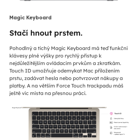
Magic Keyboard
Stačí hnout prstem.
Pohodlný a tichý Magic Keyboard má teď funkční
klávesy plné výšky pro rychlý přístup k
nejdůležitějším ovládacím prvkům a zkratkám.
Touch ID umožňuje odemykat Mac přiložením
prstu, zadávat hesla nebo potvrzovat nákupy a
platby. A na větším Force Touch trackpadu máš
ještě víc místa na přesnou práci.