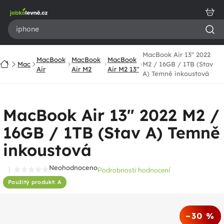
Přejít
na
obsah
MacBook Air 13" 2022
MacBook
MacBook
MacBook
Domů
Mac
M2 / 16GB / 1TB (Stav
Air
Air M2
Air M2 13"
A) Temně inkoustová
MacBook Air 13" 2022 M2 /
16GB / 1TB (Stav A) Temně
inkoustová
Neohodnoceno
Podrobnosti hodnocení
Průměrné
Použitý produkt: A
hodnocení
produktu
je
–30 %
0,0