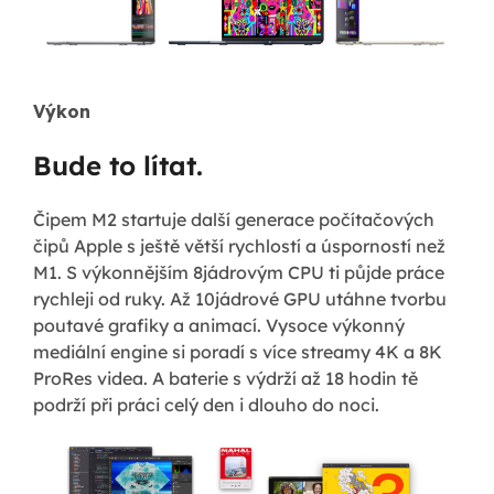
Výkon
Bude to lítat.
Čipem M2 startuje další generace počítačových
čipů Apple s ještě větší rychlostí a úsporností než
M1. S výkonnějším 8jádrovým CPU ti půjde práce
rychleji od ruky. Až 10jádrové GPU utáhne tvorbu
poutavé grafiky a animací. Vysoce výkonný
mediální engine si poradí s více streamy 4K a 8K
ProRes videa. A baterie s výdrží až 18 hodin tě
podrží při práci celý den i dlouho do noci.