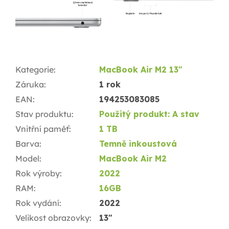
Kategorie
:
MacBook Air M2 13"
Záruka
:
1 rok
EAN
:
194253083085
Stav produktu
:
Použitý produkt: A stav
Vnitřní paměť
:
1 TB
Barva
:
Temně inkoustová
Model
:
MacBook Air M2
Rok výroby
:
2022
RAM
:
16GB
Rok vydání
:
2022
Velikost obrazovky
:
13"