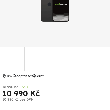
hvězdiček.
Tisk
Zeptat se
Sdílet
16 990 Kč
–35 %
10 990 Kč
10 990 Kč
bez DPH
Měrná