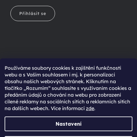
Přihlásit se
Ještě nemáte účet?
Používáme soubory cookies k zajištění funkčnosti
webu a s Vaším souhlasem i mj. k personalizaci
Rychlejší nákup díky uloženým údajům
obsahu našich webových stránek. Kliknutím na
Přehled o stavu objednávky
tlačítko „Rozumím“ souhlasíte s využívaním cookies a
předáním údajů o chování na webu pro zobrazení
Kompletní historie objednávek
cílené reklamy na sociálních sítích a reklamních sítích
Speciální akce, novinky a slevy pro registrované
na dalších webech. Více informací
zde
.
REGISTROVAT SE
Nastavení
Vytvořil Shoptet Premium