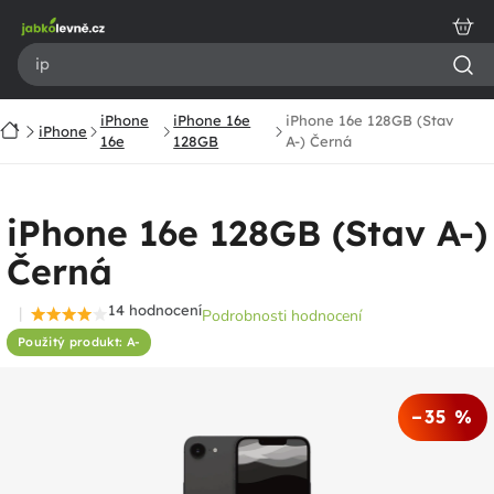
Přejít
na
obsah
iPhone
iPhone 16e
iPhone 16e 128GB (Stav
Domů
iPhone
16e
128GB
A-) Černá
iPhone 16e 128GB (Stav A-)
Černá
14 hodnocení
Podrobnosti hodnocení
Průměrné
Použitý produkt: A-
hodnocení
produktu
je
–35 %
4,4
z
5