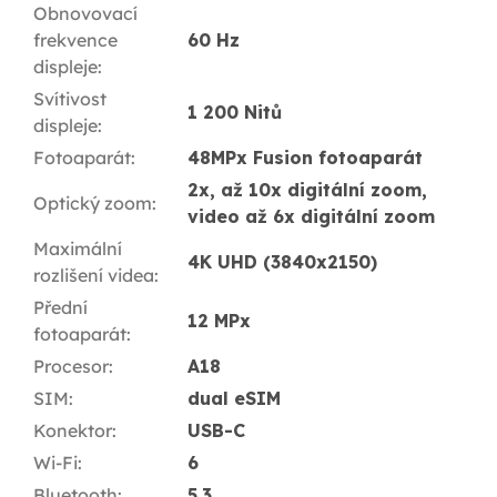
Obnovovací
frekvence
60 Hz
displeje
:
Svítivost
1 200 Nitů
displeje
:
Fotoaparát
:
48MPx Fusion fotoaparát
2x, až 10x digitální zoom,
Optický zoom
:
video až 6x digitální zoom
Maximální
4K UHD (3840x2150)
rozlišení videa
:
Přední
12 MPx
fotoaparát
:
Procesor
:
A18
SIM
:
dual eSIM
Konektor
:
USB-C
Wi-Fi
:
6
Bluetooth
:
5.3