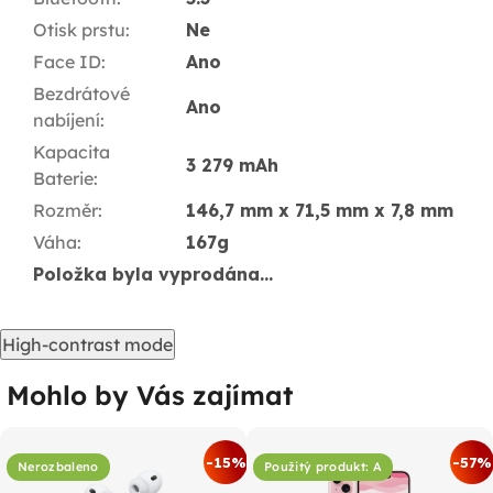
Otisk prstu
:
Ne
Face ID
:
Ano
Bezdrátové
Ano
nabíjení
:
Kapacita
3 279 mAh
Baterie
:
Rozměr
:
146,7 mm x 71,5 mm x 7,8 mm
Váha
:
167g
Položka byla vyprodána…
High-contrast mode
Mohlo by Vás zajímat
-15%
-57%
Nerozbaleno
Použitý produkt: A