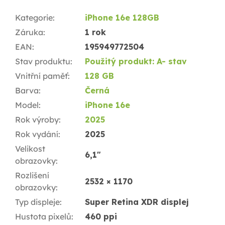
Kategorie
:
iPhone 16e 128GB
Záruka
:
1 rok
EAN
:
195949772504
Stav produktu
:
Použitý produkt: A- stav
Vnitřní paměť
:
128 GB
Barva
:
Černá
Model
:
iPhone 16e
Rok výroby
:
2025
Rok vydání
:
2025
Velikost
6,1"
obrazovky
:
Rozlišení
2532 × 1170
obrazovky
:
Typ displeje
:
Super Retina XDR displej
Hustota pixelů
:
460 ppi