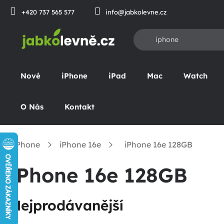
Přejít
+420 737 565 577
info@jabkolevne.cz
na
obsah
Nové
iPhone
iPad
Mac
Watch
O Nás
Kontakt
iPhone
iPhone 16e
iPhone 16e 128GB
omů
iPhone 16e 128GB
Nejprodávanější