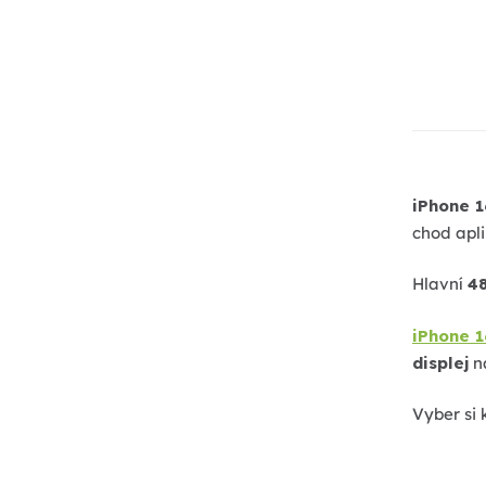
p
a
n
e
l
iPhone 1
chod apli
Hlavní
4
iPhone 
displej
na
Vyber si 