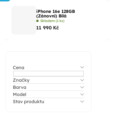
iPhone 16e 128GB
(Zánovní) Bílá
Skladem
(1 ks)
11 990 Kč
P
o
Cena
s
t
Značky
Barva
r
Model
a
Stav produktu
n
n
í