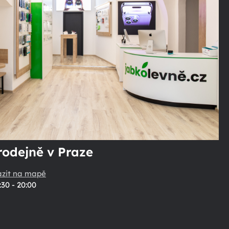
rodejně v Praze
azit na mapě
:30 - 20:00