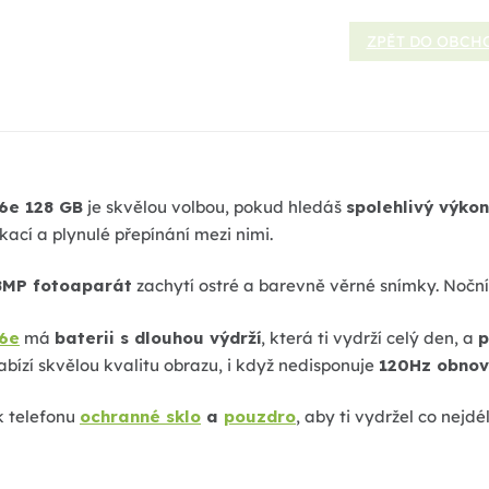
ZPĚT DO OBCH
6e 128 GB
je skvělou volbou, pokud hledáš
spolehlivý výkon
kací a plynulé přepínání mezi nimi.
8MP fotoaparát
zachytí ostré a barevně věrné snímky. Noční
16e
má
baterii s dlouhou výdrží
, která ti vydrží celý den, a
p
bízí skvělou kvalitu obrazu, i když nedisponuje
120Hz obnov
k telefonu
ochranné sklo
a
pouzdro
, aby ti vydržel co nejdé