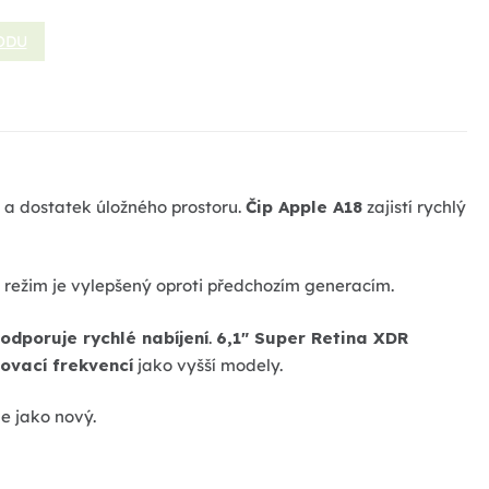
ODU
a dostatek úložného prostoru.
Čip Apple A18
zajistí rychlý
 režim je vylepšený oproti předchozím generacím.
odporuje rychlé nabíjení
.
6,1" Super Retina XDR
ovací frekvencí
jako vyšší modely.
le jako nový.