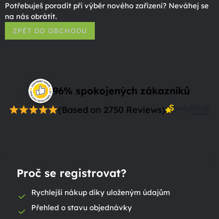
Potřebuješ poradit při výběr nového zařízení? Neváhej se
na nás obrátit.
ZPĚT DO OBCHODU
96% spokojených zákazníků
(Based on 2750 Reviews)
Proč se registrovat?
Rychlejší nákup díky uloženým údajům
Přehled o stavu objednávky