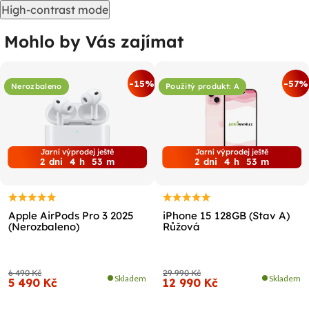
High-contrast mode
Mohlo by Vás zajímat
-15%
-57%
Nerozbaleno
Použitý produkt: A
Jarní výprodej ještě
Jarní výprodej ještě
2
dni
4
h
53
m
2
dni
4
h
53
m
Apple AirPods Pro 3 2025
iPhone 15 128GB (Stav A)
(Nerozbaleno)
Růžová
6 490 Kč
29 990 Kč
Skladem
Skladem
5 490 Kč
12 990 Kč