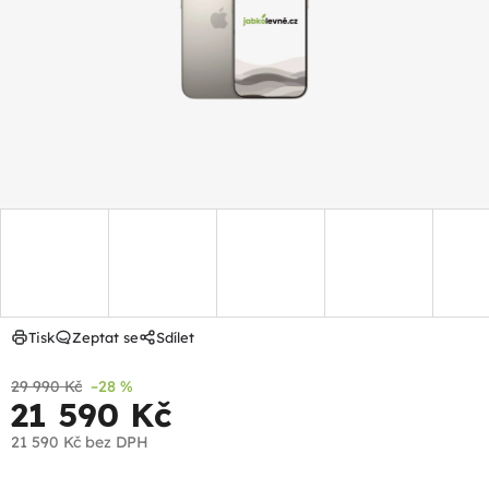
hvězdiček.
Tisk
Zeptat se
Sdílet
29 990 Kč
–28 %
21 590 Kč
21 590 Kč
bez DPH
Měrná