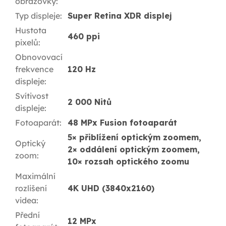
obrazovky
:
Typ displeje
:
Super Retina XDR displej
Hustota
460 ppi
pixelů
:
Obnovovací
frekvence
120 Hz
displeje
:
Svítivost
2 000 Nitů
displeje
:
Fotoaparát
:
48 MPx Fusion fotoaparát
5× přiblížení optickým zoomem,
Optický
2× oddálení optickým zoomem,
zoom
:
10× rozsah optického zoomu
Maximální
rozlišení
4K UHD (3840x2160)
videa
:
Přední
12 MPx