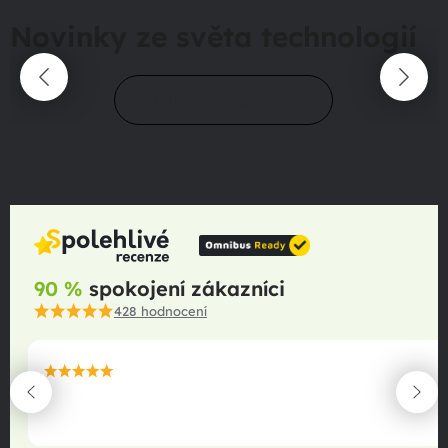
Novinky ze světa technologií
Přejít do magazínu
90 %
spokojení zákazníci
428
hodnocení
maximální spokojenost
22.06.2025