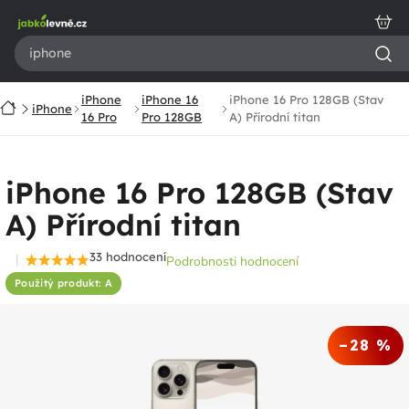
Přejít
na
obsah
iPhone
iPhone 16
iPhone 16 Pro 128GB (Stav
Domů
iPhone
16 Pro
Pro 128GB
A) Přírodní titan
iPhone 16 Pro 128GB (Stav
A) Přírodní titan
33 hodnocení
Podrobnosti hodnocení
Průměrné
Použitý produkt: A
hodnocení
produktu
je
–28 %
4,7
z
5