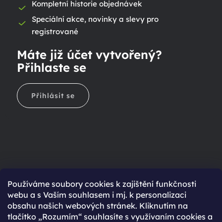
Kompletní historie objednávek
Speciální akce, novinky a slevy pro
registrované
Máte již účet vytvořený?
Přihlaste se
Přihlásit se
Ještě nemáte účet?
Používáme soubory cookies k zajištění funkčnosti
webu a s Vaším souhlasem i mj. k personalizaci
Rychlejší nákup díky uloženým údajům
obsahu našich webových stránek. Kliknutím na
Přehled o stavu objednávky
tlačítko „Rozumím“ souhlasíte s využívaním cookies a