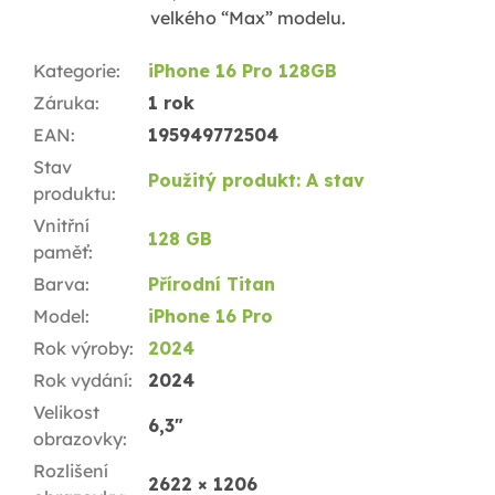
velkého “Max” modelu.
Kategorie
:
iPhone 16 Pro 128GB
Záruka
:
1 rok
EAN
:
195949772504
Stav
Použitý produkt: A stav
produktu
:
Vnitřní
128 GB
paměť
:
Barva
:
Přírodní Titan
Model
:
iPhone 16 Pro
Rok výroby
:
2024
Rok vydání
:
2024
Velikost
6,3"
obrazovky
:
Rozlišení
2622 × 1206