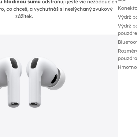
u hladinou šumu
odstraňují ještě víc nežádoucích
Konekto
 to, co chceš, a vychutnáš si neslýchaný zvukový
zážitek.
Výdrž ba
Výdrž ba
pouzdr
Bluetoo
Rozměr
pouzdr
Hmotno