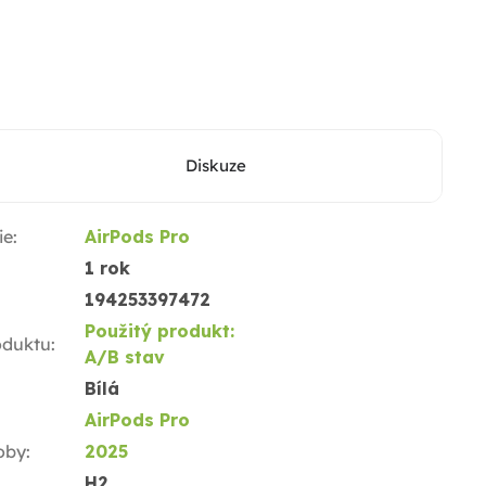
Diskuze
ie
:
AirPods Pro
1 rok
194253397472
Použitý produkt:
oduktu
:
A/B stav
Bílá
AirPods Pro
oby
:
2025
H2