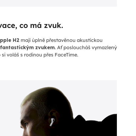
vace, co má zvuk.
pple H2
mají úplně přestavěnou akustickou
fantastickým zvukem
. Ať posloucháš vymazlený
o si voláš s rodinou přes FaceTime.