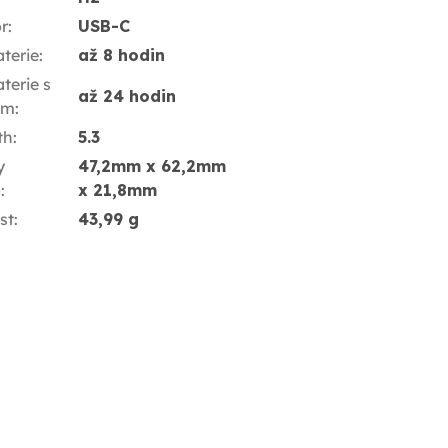
r
:
USB-C
terie
:
až 8 hodin
terie s
až 24 hodin
em
:
th
:
5.3
y
47,2mm x 62,2mm
o
:
x 21,8mm
st
:
43,99 g