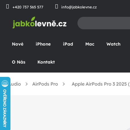
Přejít
+420 737 565 577
info@jabkolevne.cz
na
obsah
Nové
iPhone
iPad
Mac
Watch
O Nás
Kontakt
Audio
AirPods Pro
Apple AirPods Pro 3 2025 
omů