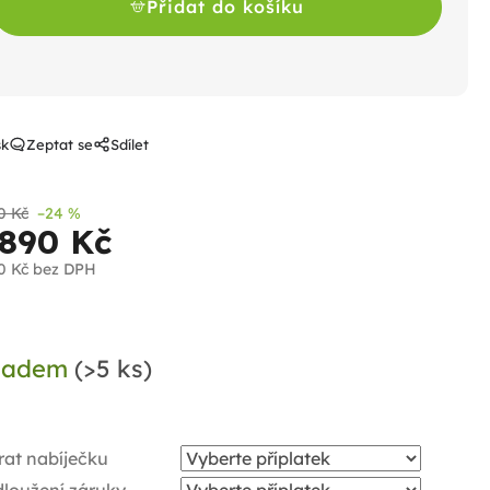
Přidat do košíku
sk
Zeptat se
Sdílet
0 Kč
–24 %
 890 Kč
0 Kč
bez DPH
ná
a:
ladem
(>5 ks)
rat nabíječku