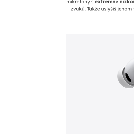
mikrofony s
extrémně nízko
zvuků. Takže uslyšíš jenom