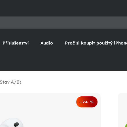
Příslušenství
Audio
Proč si koupit použitý iPhon
(Stav A/B)
–24 %