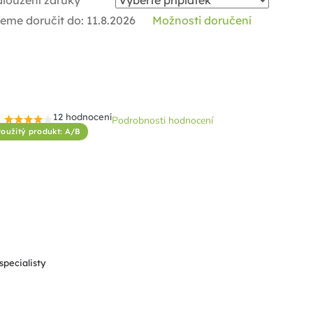
dloužení záruky
eme doručit do:
11.8.2026
Možnosti doručení
12 hodnocení
Podrobnosti hodnocení
Průměrné
Použitý produkt: A/B
hodnocení
produktu
je
4,3
z
5
hvězdiček.
specialisty