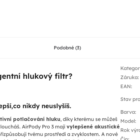
Podobné (3)
Kategor
gentní hlukový filtr?
Záruka
:
EAN
:
Stav pr
epší,co nikdy neuslyšíš.
Barva
:
tivní potlačování hluku
, díky kterému se můžeš
Model
:
sloucháš. AirPody Pro 3 mají
vylepšené akustické
Rok výr
řizpůsobují tvému prostředí a zvyklostem. A nové
Čip
: