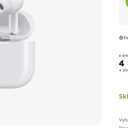
Ti
6 49
4
4 89
Měr
cen
Sk
Vyb