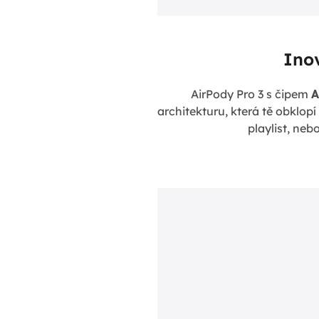
Ino
AirPody Pro 3 s čipem
A
architekturu, která tě obklopí
playlist, neb