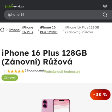
Přejít
na
obsah
iPhone
iPhone 16
iPhone 16 Plus 128GB
Domů
iPhone
16 Plus
Plus 128GB
(Zánovní) Růžová
iPhone 16 Plus 128GB
(Zánovní) Růžová
5 hodnocení
Podrobnosti hodnocení
Průměrné
Zánovní
hodnocení
produktu
je
–38 %
4,8
z
5