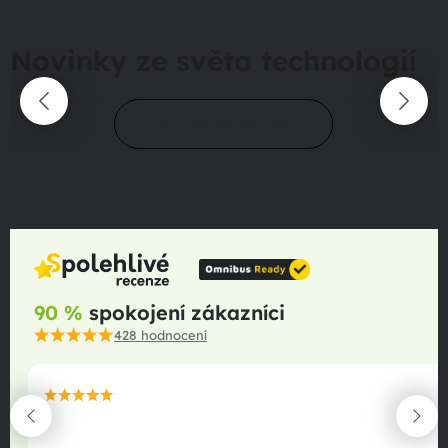
Novinky ze světa technologií
Přejít do magazínu
90 %
spokojení zákazníci
428
hodnocení
maximální spokojenost
22.06.2025