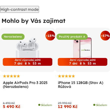
High-contrast mode
Mohlo by Vás zajímat
-15%
-57%
Nerozbaleno
Použitý produkt: A
Jarní výprodej ještě
Jarní výprodej ještě
7
dni
8
h
53
m
7
dni
8
h
53
m
Apple AirPods Pro 3 2025
iPhone 15 128GB (Stav A)
(Nerozbaleno)
Růžová
6 490 Kč
29 990 Kč
Skladem
Skladem
5 490 Kč
12 990 Kč