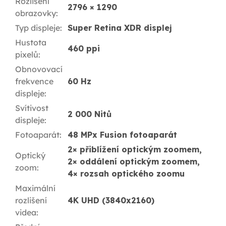
Rozlišení
2796 × 1290
obrazovky
:
Typ displeje
:
Super Retina XDR displej
Hustota
460 ppi
pixelů
:
Obnovovací
frekvence
60 Hz
displeje
:
Svítivost
2 000 Nitů
displeje
:
Fotoaparát
:
48 MPx Fusion fotoaparát
2× přiblížení optickým zoomem,
Optický
2× oddálení optickým zoomem,
zoom
:
4× rozsah optického zoomu
Maximální
rozlišení
4K UHD (3840x2160)
videa
: