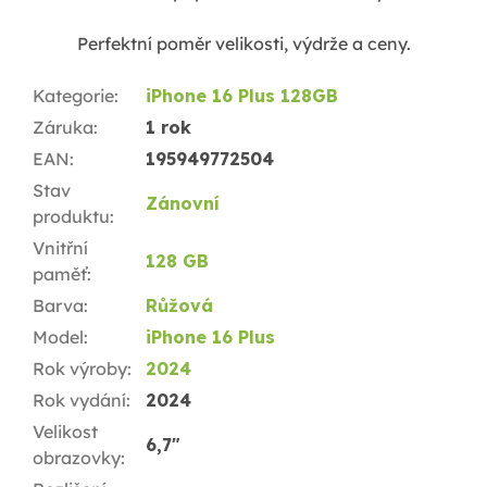
Perfektní poměr velikosti, výdrže a ceny.
Kategorie
:
iPhone 16 Plus 128GB
Záruka
:
1 rok
EAN
:
195949772504
Stav
Zánovní
produktu
:
Vnitřní
128 GB
paměť
:
Barva
:
Růžová
Model
:
iPhone 16 Plus
Rok výroby
:
2024
Rok vydání
:
2024
Velikost
6,7"
obrazovky
: