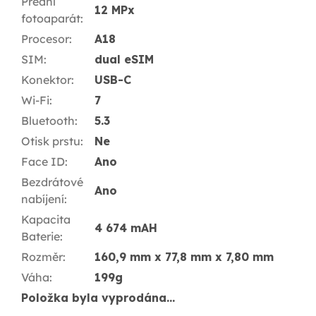
Přední
12 MPx
fotoaparát
:
Procesor
:
A18
SIM
:
dual eSIM
Konektor
:
USB-C
Wi-Fi
:
7
Bluetooth
:
5.3
Otisk prstu
:
Ne
Face ID
:
Ano
Bezdrátové
Ano
nabíjení
:
Kapacita
4 674 mAH
Baterie
:
Rozměr
:
160,9 mm x 77,8 mm x 7,80 mm
Váha
:
199g
Položka byla vyprodána…