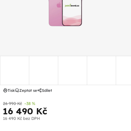
hvězdiček.
Tisk
Zeptat se
Sdílet
26 990 Kč
–38 %
16 490 Kč
16 490 Kč
bez DPH
Měrná