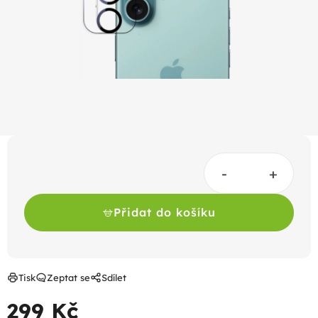
hvězdiček.
Přidat do košíku
Tisk
Zeptat se
Sdílet
299 Kč