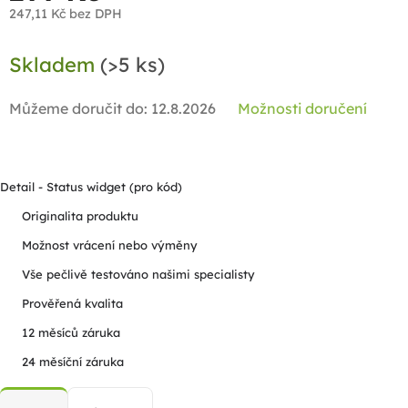
247,11 Kč bez DPH
Měrná
Skladem
(>5 ks)
cena:
Můžeme doručit do:
12.8.2026
Možnosti doručení
Detail - Status widget (pro kód)
Originalita produktu
Možnost vrácení nebo výměny
Vše pečlivě testováno našimi specialisty
Prověřená kvalita
12 měsíců záruka
24 měsíční záruka