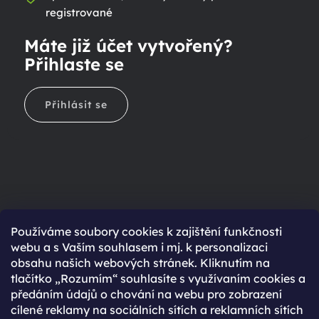
registrované
Máte již účet vytvořený?
Přihlaste se
Přihlásit se
Ještě nemáte účet?
Používáme soubory cookies k zajištění funkčnosti
webu a s Vaším souhlasem i mj. k personalizaci
Rychlejší nákup díky uloženým údajům
obsahu našich webových stránek. Kliknutím na
Přehled o stavu objednávky
tlačítko „Rozumím“ souhlasíte s využívaním cookies a
předáním údajů o chování na webu pro zobrazení
Kompletní historie objednávek
cílené reklamy na sociálních sítích a reklamních sítích
Speciální akce, novinky a slevy pro registrované