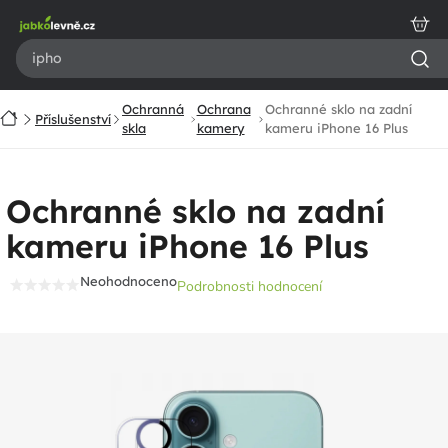
Přejít
na
obsah
Ochranná
Ochrana
Ochranné sklo na zadní
Domů
Příslušenství
skla
kamery
kameru iPhone 16 Plus
Ochranné sklo na zadní
kameru iPhone 16 Plus
Neohodnoceno
Podrobnosti hodnocení
Průměrné
hodnocení
produktu
je
0,0
z
5